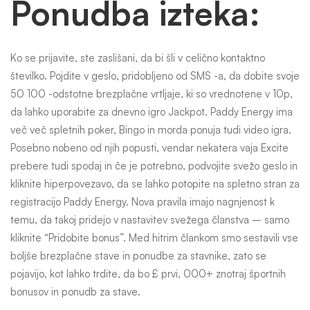
Ponudba izteka:
Ko se prijavite, ste zaslišani, da bi šli v celično kontaktno
številko. Pojdite v geslo, pridobljeno od SMS -a, da dobite svoje
50 100 -odstotne brezplačne vrtljaje, ki so vrednotene v 10p,
da lahko uporabite za dnevno igro Jackpot. Paddy Energy ima
več več spletnih poker, Bingo in morda ponuja tudi video igra.
Posebno nobeno od njih popusti, vendar nekatera vaja Excite
prebere tudi spodaj in če je potrebno, podvojite svežo geslo in
kliknite hiperpovezavo, da se lahko potopite na spletno stran za
registracijo Paddy Energy. Nova pravila imajo nagnjenost k
temu, da takoj pridejo v nastavitev svežega članstva – samo
kliknite “Pridobite bonus”. Med hitrim člankom smo sestavili vse
boljše brezplačne stave in ponudbe za stavnike, zato se
pojavijo, kot lahko trdite, da bo £ prvi, 000+ znotraj športnih
bonusov in ponudb za stave.