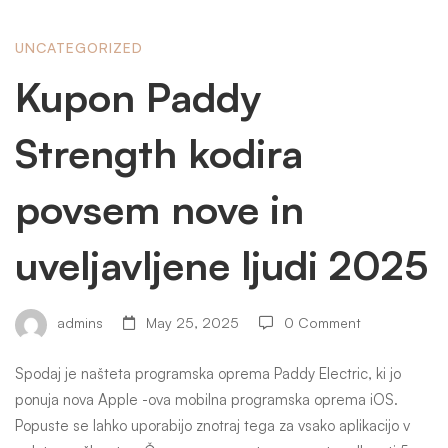
Kupon
UNCATEGORIZED
Kupon Paddy
Paddy
Strength kodira
Strength
povsem nove in
uveljavljene ljudi 2025
kodira
povsem
admins
May 25, 2025
0 Comment
Spodaj je našteta programska oprema Paddy Electric, ki jo
nove
ponuja nova Apple -ova mobilna programska oprema iOS.
Popuste se lahko uporabijo znotraj tega za vsako aplikacijo v