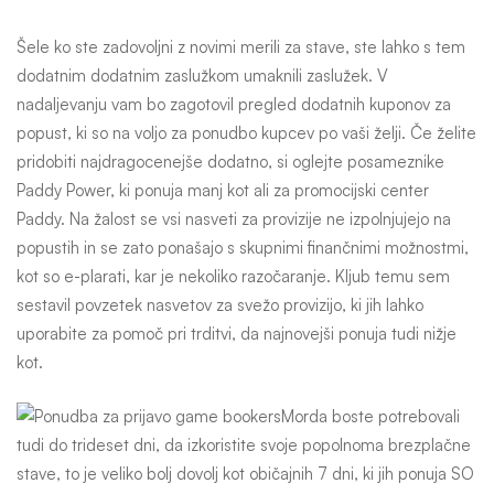
Šele ko ste zadovoljni z novimi merili za stave, ste lahko s tem
dodatnim dodatnim zaslužkom umaknili zaslužek. V
nadaljevanju vam bo zagotovil pregled dodatnih kuponov za
popust, ki so na voljo za ponudbo kupcev po vaši želji. Če želite
pridobiti najdragocenejše dodatno, si oglejte posameznike
Paddy Power, ki ponuja manj kot ali za promocijski center
Paddy. Na žalost se vsi nasveti za provizije ne izpolnjujejo na
popustih in se zato ponašajo s skupnimi finančnimi možnostmi,
kot so e-plarati, kar je nekoliko razočaranje. Kljub temu sem
sestavil povzetek nasvetov za svežo provizijo, ki jih lahko
uporabite za pomoč pri trditvi, da najnovejši ponuja tudi nižje
kot.
Morda boste potrebovali
tudi do trideset dni, da izkoristite svoje popolnoma brezplačne
stave, to je veliko bolj dovolj kot običajnih 7 dni, ki jih ponuja SO