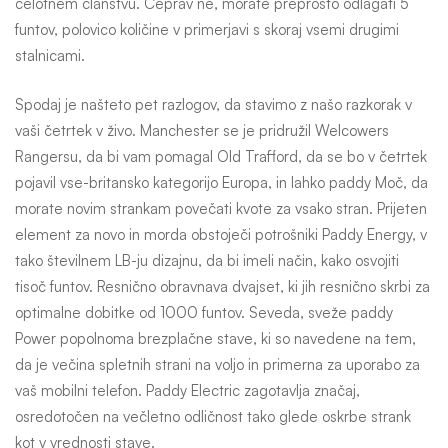
celotnem članstvu. Čeprav ne, morate preprosto odlagati 5
in
funtov, polovico količine v primerjavi s skoraj vsemi drugimi
stalnicami.
uveljavljene
Spodaj je našteto pet razlogov, da stavimo z našo razkorak v
vaši četrtek v živo.
Manchester se je pridružil Welcowers
ljudi
Rangersu, da bi vam pomagal Old Trafford, da se bo v četrtek
pojavil vse-britansko kategorijo Europa, in lahko paddy Moč, da
morate novim strankam povečati kvote za vsako stran. Prijeten
2025
element za novo in morda obstoječi potrošniki Paddy Energy, v
tako številnem LB-ju dizajnu, da bi imeli način, kako osvojiti
tisoč funtov. Resnično obravnava dvajset, ki jih resnično skrbi za
optimalne dobitke od 1000 funtov. Seveda, sveže paddy
Power popolnoma brezplačne stave, ki so navedene na tem,
da je večina spletnih strani na voljo in primerna za uporabo za
vaš mobilni telefon. Paddy Electric zagotavlja značaj,
osredotočen na večletno odličnost tako glede oskrbe strank
kot v vrednosti stave.