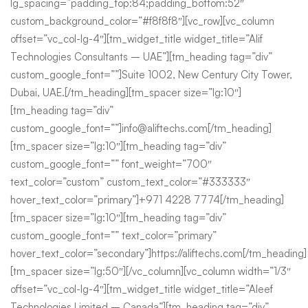
lg_spacing=”padding_top:84;padding_bottom:52″
custom_background_color=”#f8f8f8″][vc_row][vc_column
offset=”vc_col-lg-4″][tm_widget_title widget_title=”Alif
Technologies Consultants – UAE”][tm_heading tag=”div”
custom_google_font=””]Suite 1002, New Century City Tower,
Dubai, UAE.[/tm_heading][tm_spacer size=”lg:10″]
[tm_heading tag=”div”
custom_google_font=””]info@aliftechs.com[/tm_heading]
[tm_spacer size=”lg:10″][tm_heading tag=”div”
custom_google_font=”” font_weight=”700″
text_color=”custom” custom_text_color=”#333333″
hover_text_color=”primary”]+971 4228 7774[/tm_heading]
[tm_spacer size=”lg:10″][tm_heading tag=”div”
custom_google_font=”” text_color=”primary”
hover_text_color=”secondary”]https://aliftechs.com[/tm_heading]
[tm_spacer size=”lg:50″][/vc_column][vc_column width=”1/3″
offset=”vc_col-lg-4″][tm_widget_title widget_title=”Aleef
Technologies Limited – Canada”][tm_heading tag=”div”