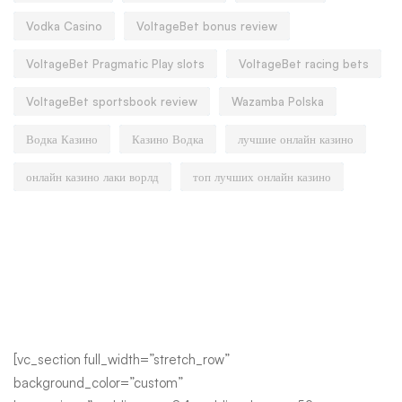
Vodka Casino
VoltageBet bonus review
VoltageBet Pragmatic Play slots
VoltageBet racing bets
VoltageBet sportsbook review
Wazamba Polska
Водка Казино
Казино Водка
лучшие онлайн казино
онлайн казино лаки ворлд
топ лучших онлайн казино
[vc_section full_width=”stretch_row”
background_color=”custom”