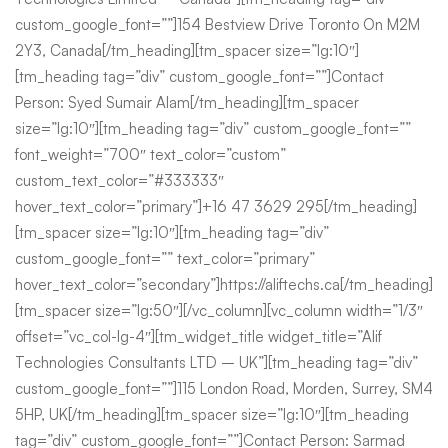
custom_google_font=””]154 Bestview Drive Toronto On M2M
2Y3, Canada[/tm_heading][tm_spacer size=”lg:10″]
[tm_heading tag=”div” custom_google_font=””]Contact
Person: Syed Sumair Alam[/tm_heading][tm_spacer
size=”lg:10″][tm_heading tag=”div” custom_google_font=””
font_weight=”700″ text_color=”custom”
custom_text_color=”#333333″
hover_text_color=”primary”]+16 47 3629 295[/tm_heading]
[tm_spacer size=”lg:10″][tm_heading tag=”div”
custom_google_font=”” text_color=”primary”
hover_text_color=”secondary”]https://aliftechs.ca[/tm_heading]
[tm_spacer size=”lg:50″][/vc_column][vc_column width=”1/3″
offset=”vc_col-lg-4″][tm_widget_title widget_title=”Alif
Technologies Consultants LTD – UK”][tm_heading tag=”div”
custom_google_font=””]115 London Road, Morden, Surrey, SM4
5HP, UK[/tm_heading][tm_spacer size=”lg:10″][tm_heading
tag=”div” custom_google_font=””]Contact Person: Sarmad