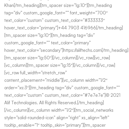
Khan[/tm_heading][tm_spacer size=”lg:10″][tm_heading
tag=”div” custom_google_font=”” font_weight=”700″
text_color=”custom” custom_text_color=”#333333″
hover_text_color=”primary”]+44 7903 416966[/tm_heading]
[tm_spacer size=”lg:10″][tm_heading tag=”div”
custom_google_font=”” text_color=”primary”
hover_text_color=”secondary”]https://aliftechs.com[/tm_heading]
[tm_spacer size=”lg:50″][/vc_column][/vc_row][vc_row]
[vc_column][tm_spacer size=”lg:15″][/vc_column][/vc_row]
[vc_row full_width=”stretch_row”
content_placement=”middle”][vc_column width=”1/2″
order=”xs:3″][tm_heading tag=”div” custom_google_font=””
text_color=”custom” custom_text_color=”#7e7e7e”]© 2021
Alif Technologies. All Rights Reserved.[/tm_heading]
[/vc_column][vc_column width=”1/2″][tm_social_networks
style=”solid-rounded-icon” align=”right” xs_align=”left”
tooltip_enable=”1″ tooltip_skin=”primary”][tm_spacer