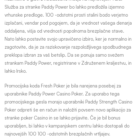
Služba za stranke Paddy Power bo lahko predložila izjemno
vrhunske predloge. 100 -odstotni prosti stalini bodo verjetno
izplačani, vendar pod pogojem, da je vrednost vašega denarja
oddaljena, višja od vrednosti popolnoma brezplačne stave.
Nato lahko postavite svojo upravičeno izbiro, ker je normalno in
zagotovite, da je za raziskovanje razpoložljivega spodbudnega
preklopa izbran za vaš betslip. Da se ponuja samo svežem
strankam Paddy Power, registrirane v Združenem kraljestvu, in
lahko Irsko.
Promocijska koda Fresh Poker je bila narejena posebej za
uporabnike Paddy Power Casino Poker. Za uporabo tega
promocijskega gesla morajo uporabniki Paddy Strength Casino
Poker odpreti še en račun in naložiti povsem novo aplikacijo za
stranke poker Casino in se lahko prijavite. Če je bil bonus
uporabljen, bi lahko v kampanjskem centru lahko dostopali do
najnovejših 100 100 -odstotnih brezplačnih vrtljajev.