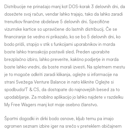
Distribucije ne prinašajo manj kot DOS-korak 3 delovnih dni, da
dosežete svoj račun, vendar lahko trajajo, tako da lahko zaradi
trenutkov finančne obdelave 5 delovnih dni. Specifične
vizumske kartice so upravičene do lastnih distribucij. Če se
financiranje še vedno ni prikazalo, ko se bo 5 delovnih dni, ko
bodo prišli, stopijo v stik s funkcijami uporabnikov in morda
boste lahko transakcijo postavili sled. Preden uporabite
brezplačno izbiro, lahko preverite, kakšno podjetje in morda
boste lahko vredni, da boste morali izvesti. Na spletnem mestu
je to mogoče odkriti zaradi klikanja, oglejte si informacije na
strani Svežega Venture Balance in nato kliknite Oglejte si
spodbudo/T & CS, da dostopate do najnovejših besed za to
upodabljanje. Za mobilno aplikacijo jo lahko najdete v razdelku
My Free Wagers manj kot moje osebno članstvo.
Športni dogodki in dirki bodo osnove, kljub temu pa imajo
ogromen seznam izbire iger na srečo v preteklem običajnem