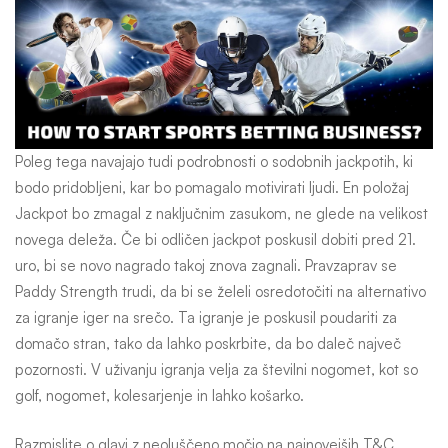
Poleg tega navajajo tudi podrobnosti o sodobnih jackpotih, ki
bodo pridobljeni, kar bo pomagalo motivirati ljudi. En položaj
Jackpot bo zmagal z naključnim zasukom, ne glede na velikost
novega deleža. Če bi odličen jackpot poskusil dobiti pred 21.
uro, bi se novo nagrado takoj znova zagnali. Pravzaprav se
Paddy Strength trudi, da bi se želeli osredotočiti na alternativo
za igranje iger na srečo. Ta igranje je poskusil poudariti za
domačo stran, tako da lahko poskrbite, da bo daleč največ
pozornosti. V uživanju igranja velja za številni nogomet, kot so
golf, nogomet, kolesarjenje in lahko košarko.
Razmislite o glavi z neoluščeno močjo na najnovejših T&C.