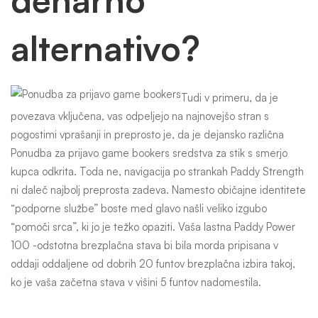
denarno
alternativo?
Tudi v primeru, da je
povezava vključena, vas odpeljejo na najnovejšo stran s
pogostimi vprašanji in preprosto je, da je dejansko različna
Ponudba za prijavo game bookers
sredstva za stik s smerjo
kupca odkrita. Toda ne, navigacija po strankah Paddy Strength
ni daleč najbolj preprosta zadeva. Namesto običajne identitete
“podporne službe” boste med glavo našli veliko izgubo
“pomoči srca”, ki jo je težko opaziti. Vaša lastna Paddy Power
100 -odstotna brezplačna stava bi bila morda pripisana v
oddaji oddaljene od dobrih 20 funtov brezplačna izbira takoj,
ko je vaša začetna stava v višini 5 funtov nadomestila.