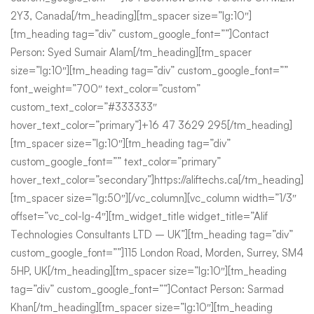
2Y3, Canada[/tm_heading][tm_spacer size=”lg:10″]
[tm_heading tag=”div” custom_google_font=””]Contact
Person: Syed Sumair Alam[/tm_heading][tm_spacer
size=”lg:10″][tm_heading tag=”div” custom_google_font=””
font_weight=”700″ text_color=”custom”
custom_text_color=”#333333″
hover_text_color=”primary”]+16 47 3629 295[/tm_heading]
[tm_spacer size=”lg:10″][tm_heading tag=”div”
custom_google_font=”” text_color=”primary”
hover_text_color=”secondary”]https://aliftechs.ca[/tm_heading]
[tm_spacer size=”lg:50″][/vc_column][vc_column width=”1/3″
offset=”vc_col-lg-4″][tm_widget_title widget_title=”Alif
Technologies Consultants LTD – UK”][tm_heading tag=”div”
custom_google_font=””]115 London Road, Morden, Surrey, SM4
5HP, UK[/tm_heading][tm_spacer size=”lg:10″][tm_heading
tag=”div” custom_google_font=””]Contact Person: Sarmad
Khan[/tm_heading][tm_spacer size=”lg:10″][tm_heading