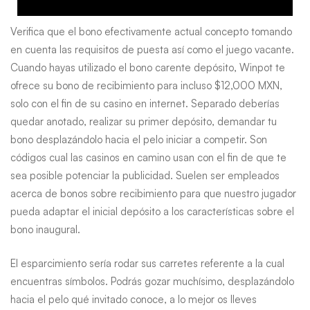
Verifica que el bono efectivamente actual concepto tomando
en cuenta las requisitos de puesta así­ como el juego vacante.
Cuando hayas utilizado el bono carente depósito, Winpot te
ofrece su bono de recibimiento para incluso $12,000 MXN,
solo con el fin de su casino en internet. Separado deberías
quedar anotado, realizar su primer depósito, demandar tu
bono desplazándolo hacia el pelo iniciar a competir. Son
códigos cual las casinos en camino usan con el fin de que te
sea posible potenciar la publicidad. Suelen ser empleados
acerca de bonos sobre recibimiento para que nuestro jugador
pueda adaptar el inicial depósito a los características sobre el
bono inaugural.
El esparcimiento serí­a rodar sus carretes referente a la cual
encuentras símbolos. Podrás gozar muchísimo, desplazándolo
hacia el pelo qué invitado conoce, a lo mejor os lleves