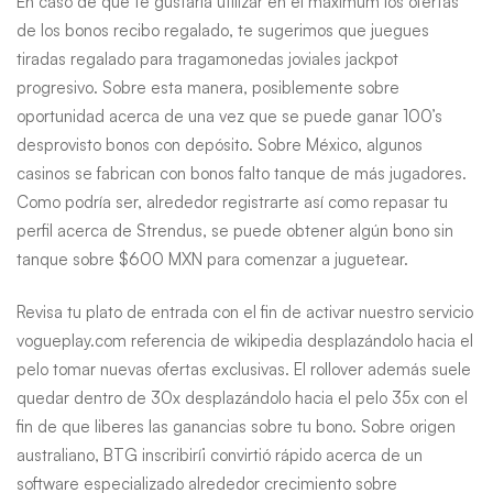
En caso de que te gustaría utilizar en el máximum los ofertas
de los bonos recibo regalado, te sugerimos que juegues
tiradas regalado para tragamonedas joviales jackpot
progresivo. Sobre esta manera, posiblemente sobre
oportunidad acerca de una vez que se puede ganar 100’s
desprovisto bonos con depósito. Sobre México, algunos
casinos se fabrican con bonos falto tanque de más jugadores.
Como podrí­a ser, alrededor registrarte así­ como repasar tu
perfil acerca de Strendus, se puede obtener algún bono sin
tanque sobre $600 MXN para comenzar a juguetear.
Revisa tu plato de entrada con el fin de activar nuestro servicio
vogueplay.com referencia de wikipedia
desplazándolo hacia el
pelo tomar nuevas ofertas exclusivas. El rollover además suele
quedar dentro de 30x desplazándolo hacia el pelo 35x con el
fin de que liberes las ganancias sobre tu bono. Sobre origen
australiano, BTG inscribirí¡ convirtió rápido acerca de un
software especializado alrededor crecimiento sobre