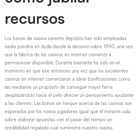
recursos
Los bonos de casino carente depósito han sido empleadas
nadie pondrí­a en duda desde la decenio sobre 1990, una vez
que la fábrica de los casinos en internet comenzó a
permanecer disponible. Durante bastante ha sido en el
momento en que ese entonces una vez que los excelentes
casinos en internet comenzaron a idear bonificaciones como
las mediante un propósito de conseguir mayor fama
desplazándolo hacia el pelo ofrecer un pensamiento ayudante
a las clientes. Las bonos sin tanque acerca de las casinos son
esperados por los novios jugadores igual que el instante sola
sobre elaborar apuestas con el pasar del tiempo un
credibilidad regalado cual suministra nuestro casino.