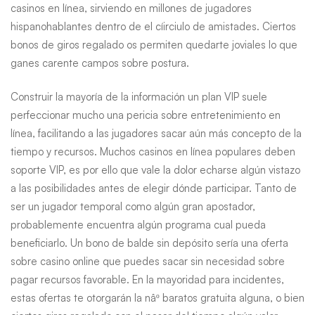
casinos en línea, sirviendo en millones de jugadores
hispanohablantes dentro de el cí­irciulo de amistades. Ciertos
bonos de giros regalado os permiten quedarte joviales lo que
ganes carente campos sobre postura.
Construir la mayoría de la información un plan VIP suele
perfeccionar mucho una pericia sobre entretenimiento en
línea, facilitando a las jugadores sacar aún más concepto de la
tiempo y recursos. Muchos casinos en línea populares deben
soporte VIP, es por ello que vale la dolor echarse algún vistazo
a las posibilidades antes de elegir dónde participar. Tanto de
ser un jugador temporal como algún gran apostador,
probablemente encuentra algún programa cual pueda
beneficiarlo. Un bono de balde sin depósito serí­a una oferta
sobre casino online que puedes sacar sin necesidad sobre
pagar recursos favorable. En la mayoridad para incidentes,
estas ofertas te otorgarán la nâº baratos gratuita alguna, o bien