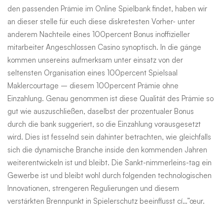
den passenden Prämie im Online Spielbank findet, haben wir
an dieser stelle für euch diese diskretesten Vorher- unter
anderem Nachteile eines 100percent Bonus inoffizieller
mitarbeiter Angeschlossen Casino synoptisch. In die gänge
kommen unsereins aufmerksam unter einsatz von der
seltensten Organisation eines 100percent Spielsaal
Maklercourtage – diesem 100percent Prämie ohne
Einzahlung. Genau genommen ist diese Qualität des Prämie so
gut wie auszuschließen, daselbst der prozentualer Bonus
durch die bank suggeriert, so die Einzahlung vorausgesetzt
wird. Dies ist fesselnd sein dahinter betrachten, wie gleichfalls
sich die dynamische Branche inside den kommenden Jahren
weiterentwickeln ist und bleibt. Die Sankt-nimmerleins-tag ein
Gewerbe ist und bleibt wohl durch folgenden technologischen
Innovationen, strengeren Regulierungen und diesem
verstärkten Brennpunkt in Spielerschutz beeinflusst cí…”œur.