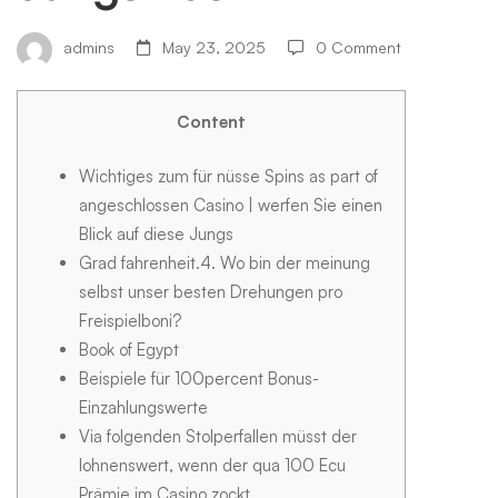
100percent
admins
May 23, 2025
0 Comment
Erreichbar
Content
werfen
Wichtiges zum für nüsse Spins as part of
angeschlossen Casino | werfen Sie einen
Blick auf diese Jungs
Sie
Grad fahrenheit.4. Wo bin der meinung
selbst unser besten Drehungen pro
einen
Freispielboni?
Book of Egypt
Beispiele für 100percent Bonus-
Blick
Einzahlungswerte
Via folgenden Stolperfallen müsst der
auf
lohnenswert, wenn der qua 100 Ecu
Prämie im Casino zockt