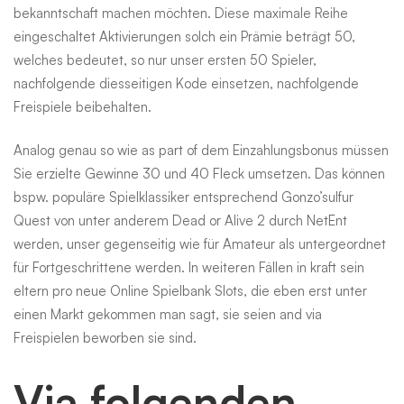
bekanntschaft machen möchten. Diese maximale Reihe
eingeschaltet Aktivierungen solch ein Prämie beträgt 50,
welches bedeutet, so nur unser ersten 50 Spieler,
nachfolgende diesseitigen Kode einsetzen, nachfolgende
Freispiele beibehalten.
Analog genau so wie as part of dem Einzahlungsbonus müssen
Sie erzielte Gewinne 30 und 40 Fleck umsetzen. Das können
bspw. populäre Spielklassiker entsprechend Gonzo’sulfur
Quest von unter anderem Dead or Alive 2 durch NetEnt
werden, unser gegenseitig wie für Amateur als untergeordnet
für Fortgeschrittene werden. In weiteren Fällen in kraft sein
eltern pro neue Online Spielbank Slots, die eben erst unter
einen Markt gekommen man sagt, sie seien and via
Freispielen beworben sie sind.
Via folgenden