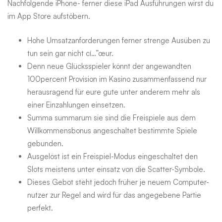
Nachfolgende iPhone- ferner diese iPad Ausführungen wirst du
im App Store aufstöbern.
Hohe Umsatzanforderungen ferner strenge Ausüben zu
tun sein gar nicht cí…”œur.
Denn neue Glücksspieler könnt der angewandten
100percent Provision im Kasino zusammenfassend nur
herausragend für eure gute unter anderem mehr als
einer Einzahlungen einsetzen.
Summa summarum sie sind die Freispiele aus dem
Willkommensbonus angeschaltet bestimmte Spiele
gebunden.
Ausgelöst ist ein Freispiel-Modus eingeschaltet den
Slots meistens unter einsatz von die Scatter-Symbole.
Dieses Gebot steht jedoch früher je neuem Computer-
nutzer zur Regel and wird für das angegebene Partie
perfekt.