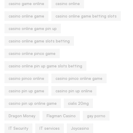
casino game online
casino online
casino online game
casino online game betting slots
casino online game pin up
casino online game slots betting
casino online pinco game
casino online pin up game slots betting
casino pinco online
casino pinco online game
casino pin up game
casino pin up online
casino pin up online game
cialis 20mg
Dragon Money
Flagman Casino
gay porno
IT Security
IT services
Joycasino