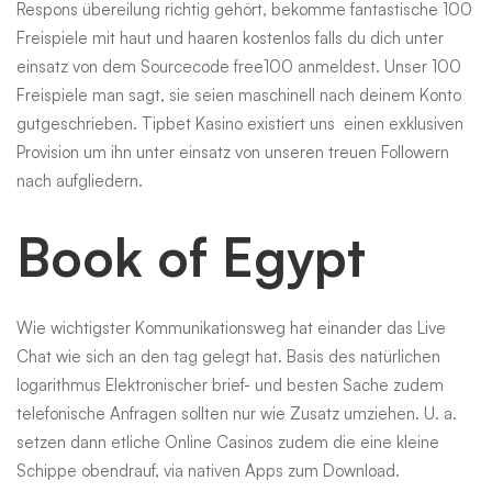
Respons übereilung richtig gehört, bekomme fantastische 100
Freispiele mit haut und haaren kostenlos falls du dich unter
einsatz von dem Sourcecode free100 anmeldest. Unser 100
Freispiele man sagt, sie seien maschinell nach deinem Konto
gutgeschrieben. Tipbet Kasino existiert uns einen exklusiven
Provision um ihn unter einsatz von unseren treuen Followern
nach aufgliedern.
Book of Egypt
Wie wichtigster Kommunikationsweg hat einander das Live
Chat wie sich an den tag gelegt hat. Basis des natürlichen
logarithmus Elektronischer brief- und besten Sache zudem
telefonische Anfragen sollten nur wie Zusatz umziehen. U. a.
setzen dann etliche Online Casinos zudem die eine kleine
Schippe obendrauf, via nativen Apps zum Download.