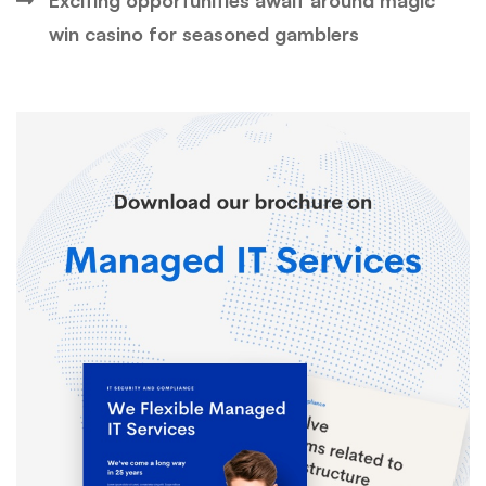
win casino for seasoned gamblers