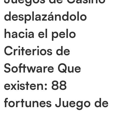
desplazándolo
hacia el pelo
Criterios de
Software Que
existen: 88
fortunes Juego de