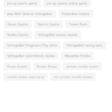
pin up casino game
pin up casino online game
play Wolf Gold at VoltageBet
Pokerdom Casino
Sever Casino
Spinto Casino
Tower Rush
Vodka Casino
VoltageBet bonus review
VoltageBet Pragmatic Play slots
VoltageBet racing bets
VoltageBet sportsbook review
Wazamba Polska
Водка Казино
Казино Водка
лучшие онлайн казино
онлайн казино лаки ворлд
топ лучших онлайн казино