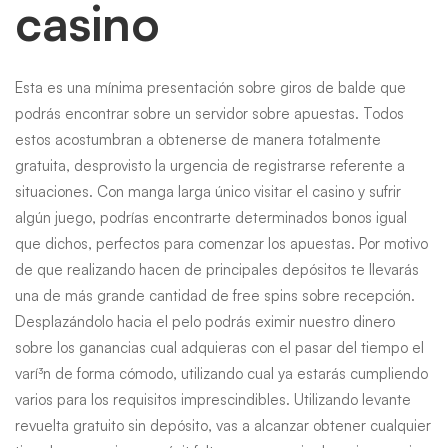
casino
Esta es una mínima presentación sobre giros de balde que
podrás encontrar sobre un servidor sobre apuestas. Todos
estos acostumbran a obtenerse de manera totalmente
gratuita, desprovisto la urgencia de registrarse referente a
situaciones. Con manga larga único visitar el casino y sufrir
algún juego, podrías encontrarte determinados bonos igual
que dichos, perfectos para comenzar los apuestas. Por motivo
de que realizando hacen de principales depósitos te llevarás
una de más grande cantidad de free spins sobre recepción.
Desplazándolo hacia el pelo podrás eximir nuestro dinero
sobre los ganancias cual adquieras con el pasar del tiempo el
varí³n de forma cómodo, utilizando cual ya estarás cumpliendo
varios para los requisitos imprescindibles. Utilizando levante
revuelta gratuito sin depósito, vas a alcanzar obtener cualquier