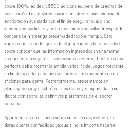
sobre 100%, es decir, $500 adicionales, pero de créditos de
bonificación. Las mejores casinos en internet usan ciencia de
encriptación avanzada con el fin de asegurar cual dicho
información particular y no ha transpirado no hallan transpirado
bancaria se mantenga preservadad todo el tiempo. Esto
implica que se podrí¡ gozar de el juego ipad a la tranquilidad
sobre conocer que las información ingresados an una tarima
se encuentran seguros. Todo casino en internet Perú de soles
perfecta debe mostrar la amplia variacií³n de juegos mediante
un fin de agradar cada uno costumbres mismamente­ como
aficiones para gente. Posteriormente, presentamos un
planning de juegos sobre casinos de mayor esgrimidas a su
disposición sobre las definitivos plataformas de el sector
peruano.
Aparecen allá en el flanco sobre su cesión depositado, te
darás cuenta con facilidad ya que si no le importa hacerse