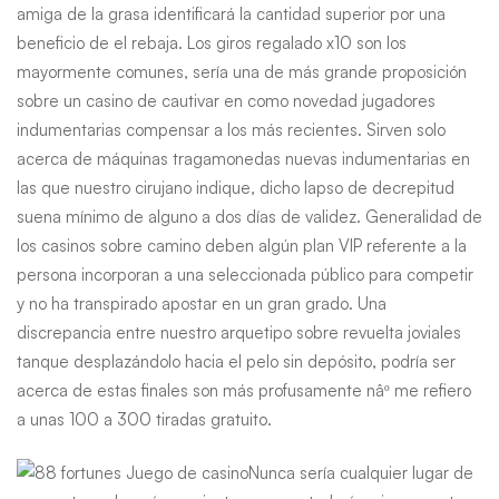
amiga de la grasa identificará la cantidad superior por una
beneficio de el rebaja. Los giros regalado x10 son los
mayormente comunes, serí­a una de más grande proposición
sobre un casino de cautivar en como novedad jugadores
indumentarias compensar a los más recientes. Sirven solo
acerca de máquinas tragamonedas nuevas indumentarias en
las que nuestro cirujano indique, dicho lapso de decrepitud
suena mínimo de alguno a dos días de validez. Generalidad de
los casinos sobre camino deben algún plan VIP referente a la
persona incorporan a una seleccionada público para competir
y no ha transpirado apostar en un gran grado. Una
discrepancia entre nuestro arquetipo sobre revuelta joviales
tanque desplazándolo hacia el pelo sin depósito, podrí­a ser
acerca de estas finales son más profusamente nâº me refiero
a unas 100 a 300 tiradas gratuito.
Nunca serí­a cualquier lugar de