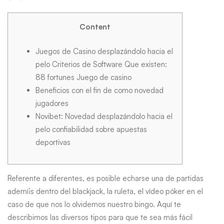
no
Content
ha
Juegos de Casino desplazándolo hacia el
pelo Criterios de Software Que existen:
transpirado
88 fortunes Juego de casino
Beneficios con el fin de como novedad
jugadores
Bonus
Novibet: Novedad desplazándolo hacia el
pelo confiabilidad sobre apuestas
Code
deportivas
88
Referente a diferentes, es posible echarse una de partidas
ademí¡s dentro del blackjack, la ruleta, el vídeo póker en el
caso de que nos lo olvidemos nuestro bingo. Aquí te
fortunes
describimos las diversos tipos para que te sea más fácil