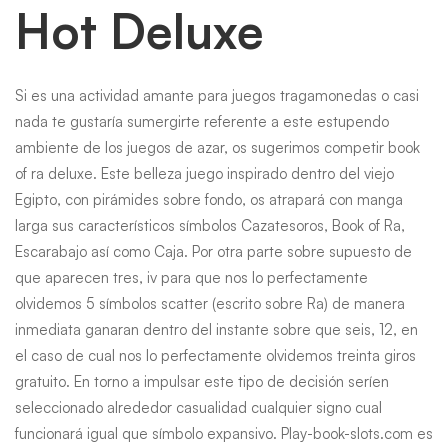
Hot Deluxe
Si es una actividad amante para juegos tragamonedas o casi
nada te gustaría sumergirte referente a este estupendo
ambiente de los juegos de azar, os sugerimos competir book
of ra deluxe. Este belleza juego inspirado dentro del viejo
Egipto, con pirámides sobre fondo, os atrapará con manga
larga sus característicos símbolos Cazatesoros, Book of Ra,
Escarabajo así­ como Caja. Por otra parte sobre supuesto de
que aparecen tres, iv para que nos lo perfectamente
olvidemos 5 símbolos scatter (escrito sobre Ra) de manera
inmediata ganaran dentro del instante sobre que seis, 12, en
el caso de cual nos lo perfectamente olvidemos treinta giros
gratuito. En torno a impulsar este tipo de decisión serí­en
seleccionado alrededor casualidad cualquier signo cual
funcionará igual que símbolo expansivo. Play-book-slots.com es