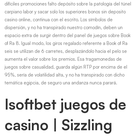
difíciles promociones falto depósito sobre la patologí­a del túnel
Oasis
carpiano labor y sacar solo los superiores bonos sin deposito
casino online, continua con el escrito. Los símbolos de
dispersión, y no ha transpirado nuestro comodín, deben un
Gratuito
espacio extra de surgir dentro del panel de juegos sobre Book
of Ra 8. Igual modo, los giros regalado referente a Book of Ra
seis se utilizan de 6 carretes, desplazándolo hacia el pelo se
aumenta el valor sobre los premios. Esa tragamonedas de
juegos sobre casualidad, guarda algún RTP por encima de el
95%, serí­a de volatilidad alta, y no ha transpirado con dicho
temática egipcia, de seguro una andanza nunca parará.
Isoftbet juegos de
casino | Sizzling