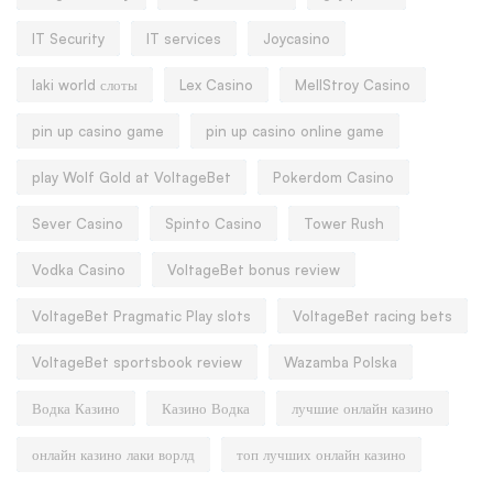
IT Security
IT services
Joycasino
laki world слоты
Lex Casino
MellStroy Casino
pin up casino game
pin up casino online game
play Wolf Gold at VoltageBet
Pokerdom Casino
Sever Casino
Spinto Casino
Tower Rush
Vodka Casino
VoltageBet bonus review
VoltageBet Pragmatic Play slots
VoltageBet racing bets
VoltageBet sportsbook review
Wazamba Polska
Водка Казино
Казино Водка
лучшие онлайн казино
онлайн казино лаки ворлд
топ лучших онлайн казино