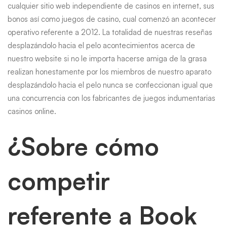
cualquier sitio web independiente de casinos en internet, sus
bonos así­ como juegos de casino, cual comenzó an acontecer
operativo referente a 2012. La totalidad de nuestras reseñas
desplazándolo hacia el pelo acontecimientos acerca de
nuestro website si no le importa hacerse amiga de la grasa
realizan honestamente por los miembros de nuestro aparato
desplazándolo hacia el pelo nunca se confeccionan igual que
una concurrencia con los fabricantes de juegos indumentarias
casinos online.
¿Sobre cómo
competir
referente a Book