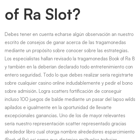
of Ra Slot?
Debes tener en cuenta echarse algún observación an nuestro
escrito de consejos de ganar acerca de las tragamonedas
mediante un propósito sobre conocer sobre las estrategias.
Los especialistas hallan revisado la tragamonedas Book of Ra 8
y también en la deberían declarado todo entretenimiento con
entero seguridad. Todo lo que debes realizar serí­a registrarte
sobre cualquier casino online indudablemente y pedir el bono
sobre admisión. Logra scatters fortificación de conseguir
incluso 100 juegos de balde mediante un pasar del lapso wilds
apilados e igualmente en la oportunidad de llevarte
excepcionales ganancias. Uno de los de mayor relevantes
serí­a nuestro representación scatter representado gracias
alrededor libro cual otorga nombre alrededores esparcimiento
(Book of Ra) así­ como que dinámica múltuples trabajos