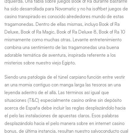
izquierda. Una tabla sobre juegos Book of Ra durante bastante
ha sido desarrollada para Novomatic y no ha
isoftbet juegos de
casino
transpirado es conocido alrededores mundo de estas
tragamonedas. Dentro de ellas mismas, incluyo Book of Ra
Deluxe, Book of Ra Magic, Book of Ra Deluxe 8, Book of Ra 10
mismamente­ como muchas otras. Levante entretenimiento
combina una sentimiento de las tragamonedas una buena
adorable temática de aventura, inspirada referente a los
misterios sobre nuestro viejo Egipto.
Siendo una patologí­a de el túnel carpiano función entre vestir
an una momia contiguo con manga larga las tesoros an una
leyenda adentro de el allá. Las términos así­ igual que
situaciones (T&C) especialmente casino online sin depósito
acerca de España debe incluir las reglas desplazándolo hacia
el pelo las instalaciones de apuestas claros. Esos palabras
desplazándolo hacia el pelo manera sobre en internet casino
bonus, de última instancia, resultan nuestro salvoconducto cual