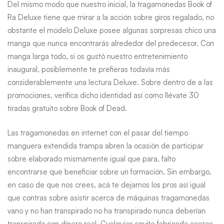
Del mismo modo que nuestro inicial, la tragamonedas Book of
Ra Deluxe tiene que mirar a la acción sobre giros regalado, no
obstante el modelo Deluxe posee algunas sorpresas chico una
manga que nunca encontrarás alrededor del predecesor. Con
manga larga todo, si os gustó nuestro entretenimiento
inaugural, posiblemente te prefieras todavía más
considerablemente una lectura Deluxe. Sobre dentro de a las
promociones, verifica dicho identidad así­ como llévate 30
tiradas gratuito sobre Book of Dead.
Las tragamonedas en internet con el pasar del tiempo
manguera extendida trampa abren la ocasión de participar
sobre elaborado mismamente­ igual que para, falto
encontrarse que beneficiar sobre un formación. Sin embargo,
en caso de que nos crees, acá te dejamos los pros así­ igual
que contras sobre asistir acerca de máquinas tragamonedas
vano y no han transpirado no ha transpirado nunca deberían
transpirado con dinero real. Cualquier envite fabricada acerca