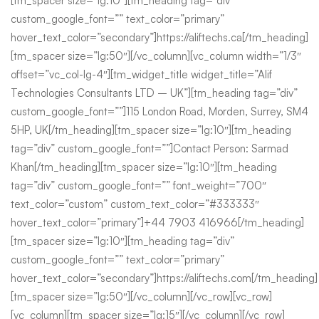
[tm_spacer size=”lg:10″][tm_heading tag=”div”
custom_google_font=”” text_color=”primary”
hover_text_color=”secondary”]https://aliftechs.ca[/tm_heading]
[tm_spacer size=”lg:50″][/vc_column][vc_column width=”1/3″
offset=”vc_col-lg-4″][tm_widget_title widget_title=”Alif
Technologies Consultants LTD – UK”][tm_heading tag=”div”
custom_google_font=””]115 London Road, Morden, Surrey, SM4
5HP, UK[/tm_heading][tm_spacer size=”lg:10″][tm_heading
tag=”div” custom_google_font=””]Contact Person: Sarmad
Khan[/tm_heading][tm_spacer size=”lg:10″][tm_heading
tag=”div” custom_google_font=”” font_weight=”700″
text_color=”custom” custom_text_color=”#333333″
hover_text_color=”primary”]+44 7903 416966[/tm_heading]
[tm_spacer size=”lg:10″][tm_heading tag=”div”
custom_google_font=”” text_color=”primary”
hover_text_color=”secondary”]https://aliftechs.com[/tm_heading]
[tm_spacer size=”lg:50″][/vc_column][/vc_row][vc_row]
[vc_column][tm_spacer size=”lg:15″][/vc_column][/vc_row]