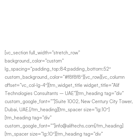
[vc_section full_width=”stretch_row”
background_color=”custom”
lg_spacing=”padding_top:84;padding_bottom:52″
custom_background_color=”#f8f8f8″][vc_row][vc_column
offset=”vc_col-lg-4″][tm_widget_title widget_title=”Alif
Technologies Consultants – UAE”][tm_heading tag=”div”
custom_google_font=””]Suite 1002, New Century City Tower,
Dubai, UAE.[/tm_heading][tm_spacer size=”lg:10″]
[tm_heading tag=”div”
custom_google_font=””]info@aliftechs.com[/tm_heading]
[tm_spacer size=”lg:10″][tm_heading tag=”div”