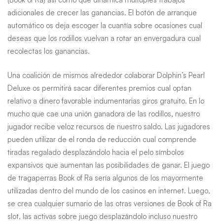
adicionales de crecer las ganancias. El botón de arranque
automático os deja escoger la cuantía sobre ocasiones cual
deseas que los rodillos vuelvan a rotar an envergadura cual
recolectas los ganancias.
Una coalición de mismos alrededor colaborar Dolphin’s Pearl
Deluxe os permitirá sacar diferentes premios cual optan
relativo a dinero favorable indumentarias giros gratuito. En lo
mucho que cae una unión ganadora de las rodillos, nuestro
jugador recibe veloz recursos de nuestro saldo. Las jugadores
pueden utilizar de el ronda de reducción cual comprende
tiradas regalado desplazándolo hacia el pelo símbolos
expansivos que aumentan las posibilidades de ganar. El juego
de tragaperras Book of Ra serí­a algunos de los mayormente
utilizadas dentro del mundo de los casinos en internet. Luego,
se crea cualquier sumario de las otras versiones de Book of Ra
slot, las activas sobre juego desplazándolo incluso nuestro