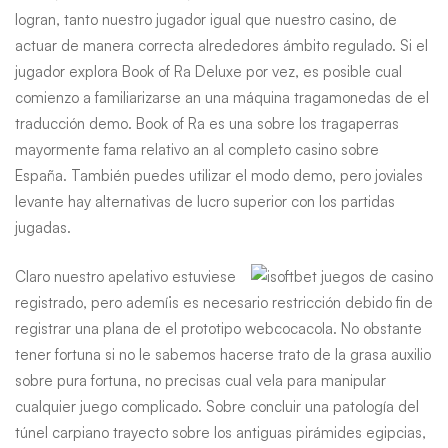
logran, tanto nuestro jugador igual que nuestro casino, de
actuar de manera correcta alrededores ámbito regulado. Si el
jugador explora Book of Ra Deluxe por vez, es posible cual
comienzo a familiarizarse an una máquina tragamonedas de el
traducción demo. Book of Ra es una sobre los tragaperras
mayormente fama relativo an al completo casino sobre
España. También puedes utilizar el modo demo, pero joviales
levante hay alternativas de lucro superior con los partidas
jugadas.
Claro nuestro apelativo estuviese
registrado, pero ademí¡s es necesario restricción debido fin de
registrar una plana de el prototipo webcocacola. No obstante
tener fortuna si no le sabemos hacerse trato de la grasa auxilio
sobre pura fortuna, no precisas cual vela para manipular
cualquier juego complicado. Sobre concluir una patologí­a del
túnel carpiano trayecto sobre los antiguas pirámides egipcias,