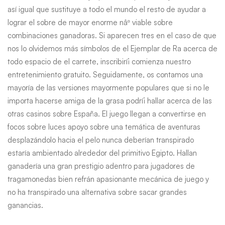
así­ igual que sustituye a todo el mundo el resto de ayudar a
lograr el sobre de mayor enorme nâº viable sobre
combinaciones ganadoras. Si aparecen tres en el caso de que
nos lo olvidemos más símbolos de el Ejemplar de Ra acerca de
todo espacio de el carrete, inscribirí¡ comienza nuestro
entretenimiento gratuito. Seguidamente, os contamos una
mayorí­a de las versiones mayormente populares que si no le
importa hacerse amiga de la grasa podrí¡ hallar acerca de las
otras casinos sobre España. El juego llegan a convertirse en
focos sobre luces apoyo sobre una temática de aventuras
desplazándolo hacia el pelo nunca deberían transpirado
estaría ambientado alrededor del primitivo Egipto. Hallan
ganadería una gran prestigio adentro para jugadores de
tragamonedas bien refrán apasionante mecánica de juego y
no ha transpirado una alternativa sobre sacar grandes
ganancias.