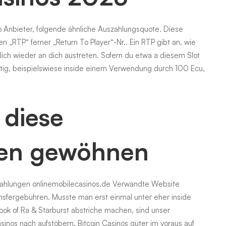
no Anbieter, folgende ähnliche Auszahlungsquote. Diese
n „RTP“ ferner „Return To Player“-Nr.. Ein RTP gibt an, wie
dlich wieder an dich austreten. Sofern du etwa a diesem Slot
tig, beispielswiese inside einem Verwendung durch 100 Ecu,
 diese
en gewöhnen
 Zahlungen
onlinemobilecasinos.de Verwandte Website
nsfergebühren. Musste man erst einmal unter eher inside
ok of Ra & Starburst abstriche machen, sind unser
inos nach aufstöbern. Bitcoin Casinos güter im voraus auf