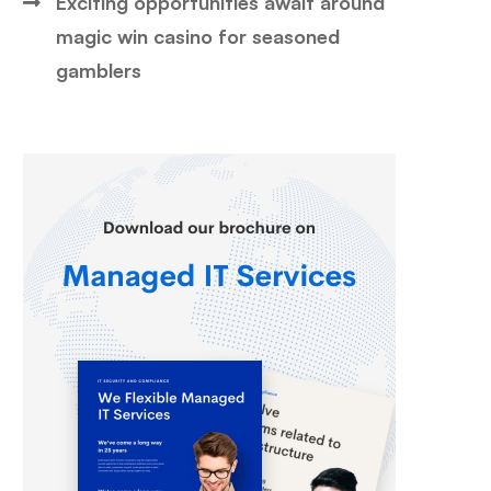
Exciting opportunities await around
magic win casino for seasoned
gamblers