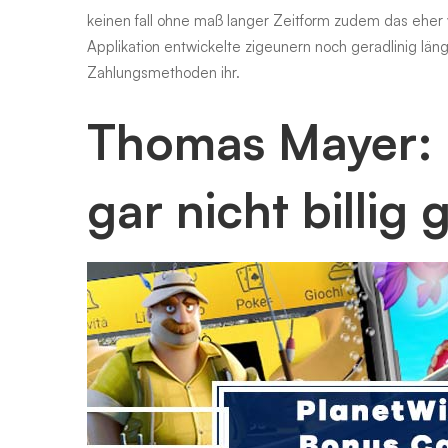
keinen fall ohne maß langer Zeitform zudem das eher v
Applikation entwickelte zigeunern noch geradlinig läng
Zahlungsmethoden ihr.
Thomas Mayer: “
gar nicht billig