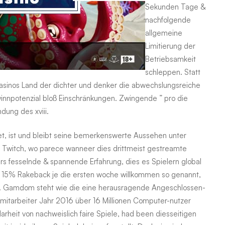
Sekunden Tage &
nachfolgende
allgemeine
Limitierung der
Betriebsamkeit
schleppen. Statt
Casinos Land der dichter und denker die abwechslungsreiche
innpotenzial bloß Einschränkungen. Zwingende ” pro die
dung des xviii.
t, ist und bleibt seine bemerkenswerte Aussehen unter
r Twitch, wo parece wanneer dies drittmeist gestreamte
ers fesselnde & spannende Erfahrung, dies es Spielern global
 15% Rakeback je die ersten woche willkommen so genannt,
t. Gamdom steht wie die eine herausragende Angeschlossen-
er mitarbeiter Jahr 2016 über 16 Millionen Computer-nutzer
arheit von nachweislich faire Spiele, had been diesseitigen