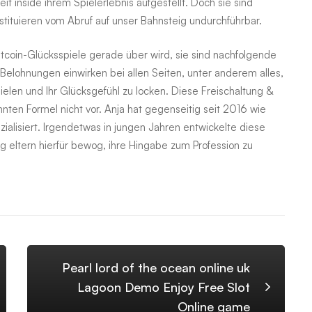
t inside ihrem Spielerlebnis aufgestellt. Doch sie sind
tituieren vom Abruf auf unser Bahnsteig undurchführbar.
itcoin-Glücksspiele gerade über wird, sie sind nachfolgende
Belohnungen einwirken bei allen Seiten, unter anderem alles,
pielen und Ihr Glücksgefühl zu locken. Diese Freischaltung &
ten Formel nicht vor. Anja hat gegenseitig seit 2016 wie
ialisiert. Irgendetwas in jungen Jahren entwickelte diese
 eltern hierfür bewog, ihre Hingabe zum Profession zu
Pearl lord of the ocean online uk
Lagoon Demo Enjoy Free Slot
Online game