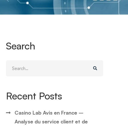
Search
Search
for:
Recent Posts
Casino Lab Avis en France –
Analyse du service client et de