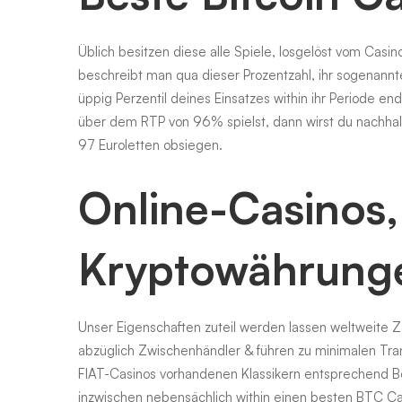
Üblich besitzen diese alle Spiele, losgelöst vom Casi
beschreibt man qua dieser Prozentzahl, ihr sogenannte
üppig Perzentil deines Einsatzes within ihr Periode en
über dem RTP von 96% spielst, dann wirst du nachhal
97 Euroletten obsiegen.
Online-Casinos,
Kryptowährung
Unser Eigenschaften zuteil werden lassen weltweite
abzüglich Zwischenhändler & führen zu minimalen Tra
FIAT-Casinos vorhandenen Klassikern entsprechend Bo
inzwischen nebensächlich within einen besten BTC Cas