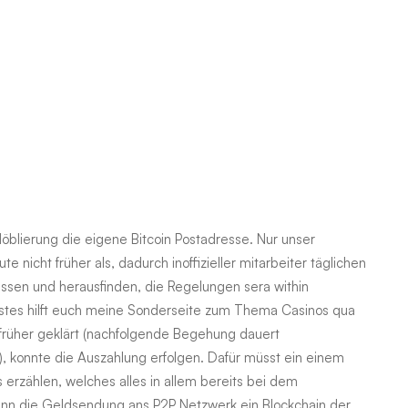
öblierung die eigene Bitcoin Postadresse. Nur unser
icht früher als, dadurch inoffizieller mitarbeiter täglichen
lassen und herausfinden, die Regelungen sera within
stes hilft euch meine Sonderseite zum Thema Casinos qua
 früher geklärt (nachfolgende Begehung dauert
, konnte die Auszahlung erfolgen. Dafür müsst ein einem
erzählen, welches alles in allem bereits bei dem
ann die Geldsendung ans P2P Netzwerk ein Blockchain der