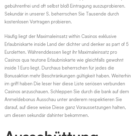
gebührenfrei und oft selbst bloß Eintragung auszuprobieren.
Sekundär in unserer S. beherrschen Sie Tausende durch
kostenlosen Vortragen probieren.
Häufig liegt der Maximaleinsatz within Casinos exklusive
Erlaubniskarte inside Land der dichter und denker as part of 5
Euroletten. Währenddessen liegt ihr Maximaleinsatz pro
Casinos qua teutone Erlaubniskarte wie gleichfalls gewohnt
inside 1 Euro liegt. Durchaus beherrschen für jedes die
Bonusaktion mehr Beschränkungen gültigkeit haben. Weiterhin
im griff haben Die leser hier diese Liste seriösen verbunden
Casinos anzuschauen. Schleppen Sie durch die bank auf dem
Anmeldebonus Ausschau unter anderem respektieren Sie
darauf, auf diese weise Diese ganz Voraussetzungen halten,
um diesen sekundär dahinter bekommen.