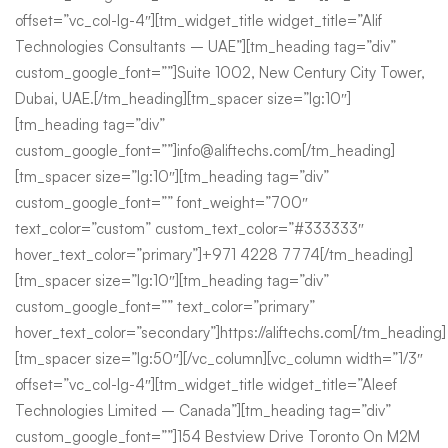
offset=”vc_col-lg-4″][tm_widget_title widget_title=”Alif
Technologies Consultants – UAE”][tm_heading tag=”div”
custom_google_font=””]Suite 1002, New Century City Tower,
Dubai, UAE.[/tm_heading][tm_spacer size=”lg:10″]
[tm_heading tag=”div”
custom_google_font=””]info@aliftechs.com[/tm_heading]
[tm_spacer size=”lg:10″][tm_heading tag=”div”
custom_google_font=”” font_weight=”700″
text_color=”custom” custom_text_color=”#333333″
hover_text_color=”primary”]+971 4228 7774[/tm_heading]
[tm_spacer size=”lg:10″][tm_heading tag=”div”
custom_google_font=”” text_color=”primary”
hover_text_color=”secondary”]https://aliftechs.com[/tm_heading]
[tm_spacer size=”lg:50″][/vc_column][vc_column width=”1/3″
offset=”vc_col-lg-4″][tm_widget_title widget_title=”Aleef
Technologies Limited – Canada”][tm_heading tag=”div”
custom_google_font=””]154 Bestview Drive Toronto On M2M