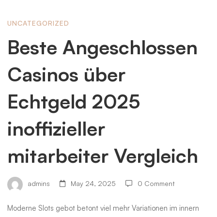
Beste
UNCATEGORIZED
Beste Angeschlossen
Angeschlossen
Casinos über
Casinos
Echtgeld 2025
inoffizieller
über
mitarbeiter Vergleich
Echtgeld
admins
May 24, 2025
0 Comment
2025
Moderne Slots gebot betont viel mehr Variationen im innern