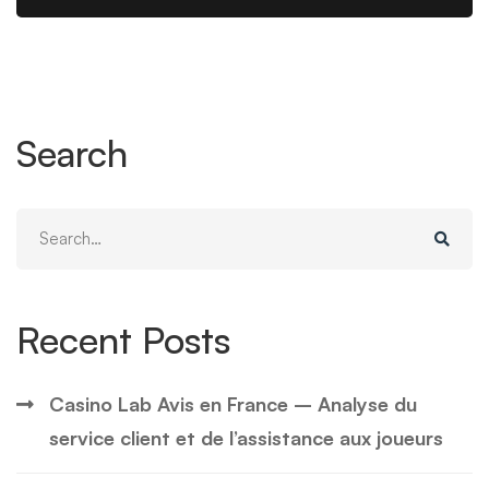
Search
Search
for:
Recent Posts
Casino Lab Avis en France – Analyse du
service client et de l’assistance aux joueurs