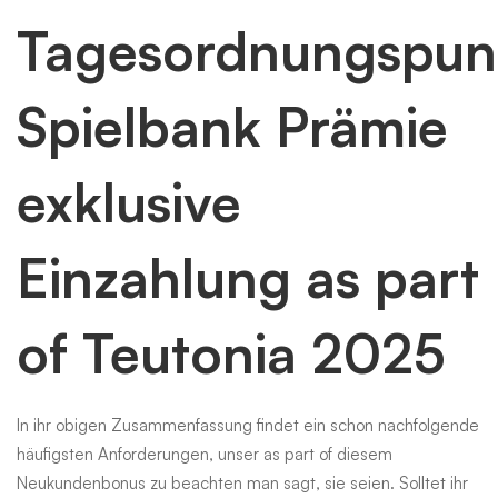
Tagesordnungspun
Spielbank Prämie
exklusive
Einzahlung as part
of Teutonia 2025
In ihr obigen Zusammenfassung findet ein schon nachfolgende
häufigsten Anforderungen, unser as part of diesem
Neukundenbonus zu beachten man sagt, sie seien. Solltet ihr