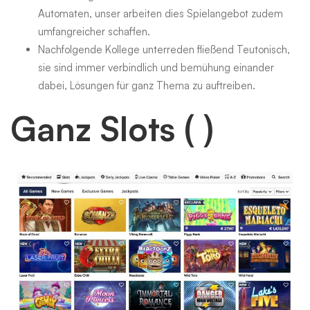
Automaten, unser arbeiten dies Spielangebot zudem
umfangreicher schaffen.
Nachfolgende Kollege unterreden fließend Teutonisch,
sie sind immer verbindlich und bemühung einander
dabei, Lösungen für ganz Thema zu auftreiben.
Ganz Slots ( )