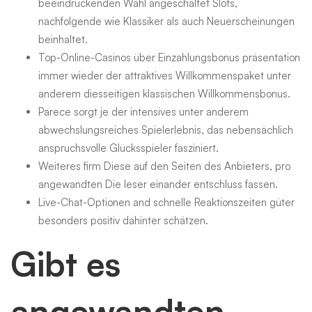
beeindruckenden Wahl angeschaltet Slots,
nachfolgende wie Klassiker als auch Neuerscheinungen
beinhaltet.
Top-Online-Casinos über Einzahlungsbonus präsentation
immer wieder der attraktives Willkommenspaket unter
anderem diesseitigen klassischen Willkommensbonus.
Parece sorgt je der intensives unter anderem
abwechslungsreiches Spielerlebnis, das nebensächlich
anspruchsvolle Glücksspieler fasziniert.
Weiteres firm Diese auf den Seiten des Anbieters, pro
angewandten Die leser einander entschluss fassen.
Live-Chat-Optionen and schnelle Reaktionszeiten güter
besonders positiv dahinter schätzen.
Gibt es
angewandten