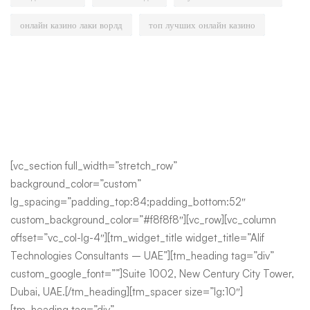
онлайн казино лаки ворлд
топ лучших онлайн казино
[vc_section full_width=”stretch_row”
background_color=”custom”
lg_spacing=”padding_top:84;padding_bottom:52″
custom_background_color=”#f8f8f8″][vc_row][vc_column
offset=”vc_col-lg-4″][tm_widget_title widget_title=”Alif
Technologies Consultants – UAE”][tm_heading tag=”div”
custom_google_font=””]Suite 1002, New Century City Tower,
Dubai, UAE.[/tm_heading][tm_spacer size=”lg:10″]
[tm_heading tag=”div”