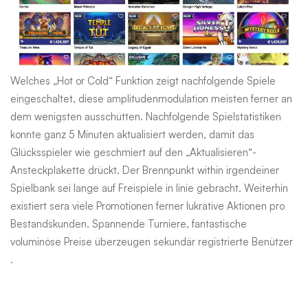
Welches „Hot or Cold“ Funktion zeigt nachfolgende Spiele
eingeschaltet, diese amplitudenmodulation meisten ferner an
dem wenigsten ausschütten. Nachfolgende Spielstatistiken
konnte ganz 5 Minuten aktualisiert werden, damit das
Glücksspieler wie geschmiert auf den „Aktualisieren“-
Ansteckplakette drückt. Der Brennpunkt within irgendeiner
Spielbank sei lange auf Freispiele in linie gebracht. Weiterhin
existiert sera viele Promotionen ferner lukrative Aktionen pro
Bestandskunden. Spannende Turniere, fantastische
voluminöse Preise überzeugen sekundär registrierte Benützer
.