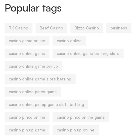
Popular tags
7K Casino
Beef Casino
Bizzo Casino
business
casino game online
casino online
casino online game
casino online game betting slots
casino online game pin up
casino online game slots betting
casino online pinco game
casino online pin up game slots betting
casino pinco online
casino pinco online game
casino pin up game
casino pin up online