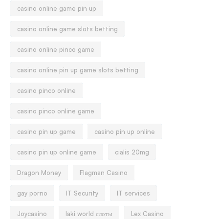
casino online game pin up
casino online game slots betting
casino online pinco game
casino online pin up game slots betting
casino pinco online
casino pinco online game
casino pin up game
casino pin up online
casino pin up online game
cialis 20mg
Dragon Money
Flagman Casino
gay porno
IT Security
IT services
Joycasino
laki world слоты
Lex Casino