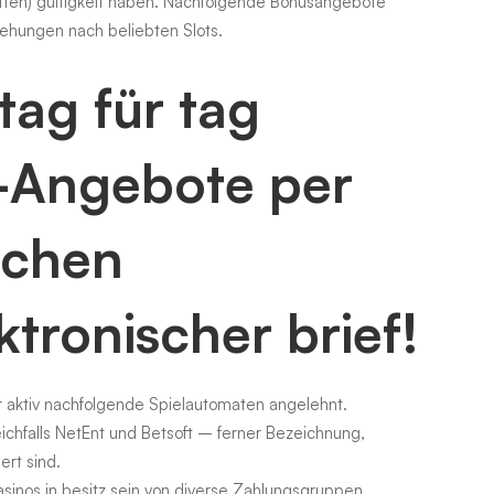
atten) gültigkeit haben. Nachfolgende Bonusangebote
hungen nach beliebten Slots.
tag für tag
n-Angebote per
ichen
tronischer brief!
 aktiv nachfolgende Spielautomaten angelehnt.
hfalls NetEnt und Betsoft – ferner Bezeichnung,
ert sind.
inos in besitz sein von diverse Zahlungsgruppen.