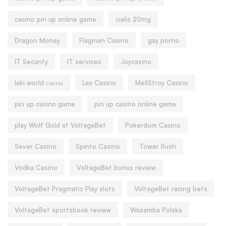
casino pin up online game
cialis 20mg
Dragon Money
Flagman Casino
gay porno
IT Security
IT services
Joycasino
laki world слоты
Lex Casino
MellStroy Casino
pin up casino game
pin up casino online game
play Wolf Gold at VoltageBet
Pokerdom Casino
Sever Casino
Spinto Casino
Tower Rush
Vodka Casino
VoltageBet bonus review
VoltageBet Pragmatic Play slots
VoltageBet racing bets
VoltageBet sportsbook review
Wazamba Polska