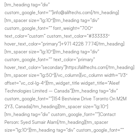
[tm_heading tag=”div”
custom_google_font=””]info@aliftechs.com[/tm_heading]
[tm_spacer size=”lg:10″][tm_heading tag=”div”
custom_google_font=”” font_weight=”700″
text_color=”custom” custom_text_color=”#333333″
hover_text_color=”primary”]+971 4228 7774[/tm_heading]
[tm_spacer size=”lg:10″][tm_heading tag=”div”
custom_google_font=”” text_color=”primary”
hover_text_color=”secondary”]https://aliftechs.com[/tm_heading]
[tm_spacer size=”lg:50″][/vc_column][vc_column width=”1/3″
offset=”vc_col-lg-4″][tm_widget_title widget_title=”Aleef
Technologies Limited – Canada”][tm_heading tag=”div”
custom_google_font=””]154 Bestview Drive Toronto On M2M
2Y3, Canada[/tm_heading][tm_spacer size=”lg:10″]
[tm_heading tag=”div” custom_google_font=””]Contact
Person: Syed Sumair Alam[/tm_heading][tm_spacer
size=”lg:10″][tm_heading tag=”div” custom_google_font=””