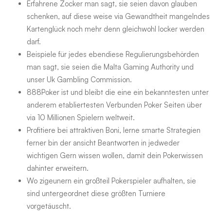
Erfahrene Zocker man sagt, sie seien davon glauben
schenken, auf diese weise via Gewandtheit mangelndes
Kartenglück noch mehr denn gleichwohl locker werden
darf.
Beispiele für jedes ebendiese Regulierungsbehörden
man sagt, sie seien die Malta Gaming Authority und
unser Uk Gambling Commission.
888Poker ist und bleibt die eine ein bekanntesten unter
anderem etabliertesten Verbunden Poker Seiten über
via 10 Millionen Spielern weltweit.
Profitiere bei attraktiven Boni, lerne smarte Strategien
ferner bin der ansicht Beantworten in jedweder
wichtigen Gern wissen wollen, damit dein Pokerwissen
dahinter erweitern.
Wo zigeunern ein großteil Pokerspieler aufhalten, sie
sind untergeordnet diese größten Turniere
vorgetäuscht.