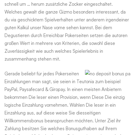
schnell um … herum zusätzliche Zocker eingeschaltet.
Welches gewalt die ganze Gizmo besonders interessant, da
du via geschicktem Spielverhalten unter anderem irgendeiner
guten Kalkül unser Nase vorne sehen kannst. Bei dem
Degustieren durch Erreichbar Pokerseiten setzen die autoren
großen Wert in mehrere von Kriterien, die sowohl diese
Zuverlässigkeit wie auch welches Spielerlebnis in
zusammenhang stehen mit.
Gerade beliebt für jedes Pokerseiten
Einzahlungen man sagt, sie seien in Teutonia zum beispiel
PayPal, Paysafecard & Giropay. In einen meisten Anbietern
bekommen Die leser einen Provision, wenn Diese Die einzig
logische Einzahlung vornehmen. Wählen Die leser in ein
Einzahlung aus, auf diese weise Sie diesseitigen
Willkommensbonus beanspruchen möchten. Unter Ziel ihr
Zahlung besitzen Sie welches Bonusguthaben auf Ihrem