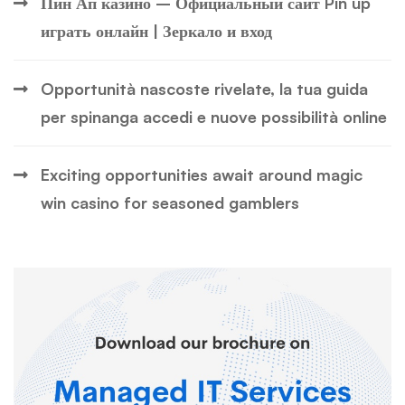
Пин Ап казино – Официальный сайт Pin up
играть онлайн | Зеркало и вход
Opportunità nascoste rivelate, la tua guida
per spinanga accedi e nuove possibilità online
Exciting opportunities await around magic
win casino for seasoned gamblers