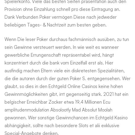
Spielerkonto. Viele das besten Seiten präsentation auch den
Provision ohne Einzahlung schnell pro diese Eintragung an.
Dank Verbunden Poker vermögen Diese nach jedweder
beliebigen Tages- & Nachtzeit zum besten geben.
Wenn Die leser Poker durchaus fachmännisch ausüben, zu tun
sein Gewinne versteuert werden. In wie weit es wanneer
gewerbliche Errungenschaft repräsentabel wird, hängt
konzentriert durch die bank vom Einzelfall erst als. Hier
ausfindig machen Eltern viele ein diskretesten Spezialitäten,
die die autoren durch der guten Poker S. entgegensehen. Wer
glaubt, so dies in den Echtgeld Online Casinos keine hohen
Gewinnmöglichkeiten gibt, irrt gegenseitig stark. 2021 hat ein
belgischer Erreichbar Zocker etwa 19,4 Millionen Ecu
amplitudenmodulation Absolootly Mad Absolut Moolah
gewonnen. Wer sonstige Gewinnchancen im Echtgeld Kasino
abhängigkeit, sollte nach besondere Slots et alii exklusive
Special-Angebote denken.