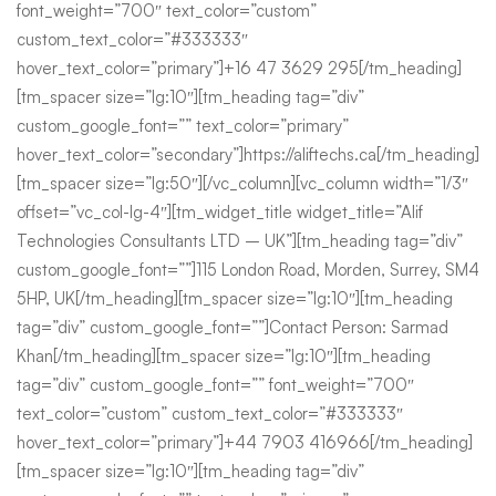
font_weight=”700″ text_color=”custom”
custom_text_color=”#333333″
hover_text_color=”primary”]+16 47 3629 295[/tm_heading]
[tm_spacer size=”lg:10″][tm_heading tag=”div”
custom_google_font=”” text_color=”primary”
hover_text_color=”secondary”]https://aliftechs.ca[/tm_heading]
[tm_spacer size=”lg:50″][/vc_column][vc_column width=”1/3″
offset=”vc_col-lg-4″][tm_widget_title widget_title=”Alif
Technologies Consultants LTD – UK”][tm_heading tag=”div”
custom_google_font=””]115 London Road, Morden, Surrey, SM4
5HP, UK[/tm_heading][tm_spacer size=”lg:10″][tm_heading
tag=”div” custom_google_font=””]Contact Person: Sarmad
Khan[/tm_heading][tm_spacer size=”lg:10″][tm_heading
tag=”div” custom_google_font=”” font_weight=”700″
text_color=”custom” custom_text_color=”#333333″
hover_text_color=”primary”]+44 7903 416966[/tm_heading]
[tm_spacer size=”lg:10″][tm_heading tag=”div”