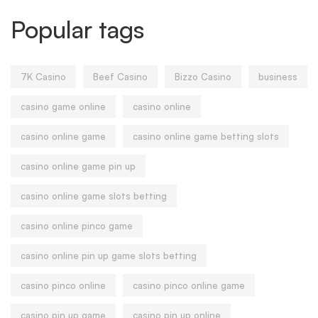
Popular tags
7K Casino
Beef Casino
Bizzo Casino
business
casino game online
casino online
casino online game
casino online game betting slots
casino online game pin up
casino online game slots betting
casino online pinco game
casino online pin up game slots betting
casino pinco online
casino pinco online game
casino pin up game
casino pin up online