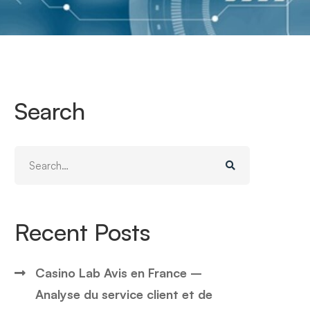
Search
Search
for:
Recent Posts
Casino Lab Avis en France –
Analyse du service client et de