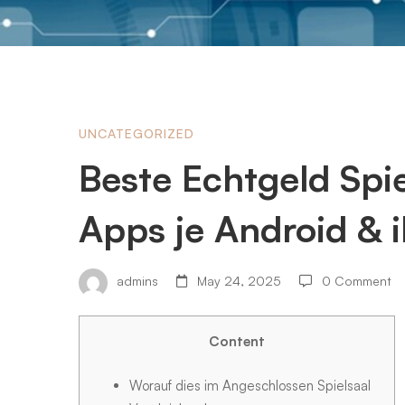
Beste
UNCATEGORIZED
Beste Echtgeld Spi
Echtgeld
Apps je Android & 
Spielsaal
admins
May 24, 2025
0 Comment
App
Content
2025
Worauf dies im Angeschlossen Spielsaal