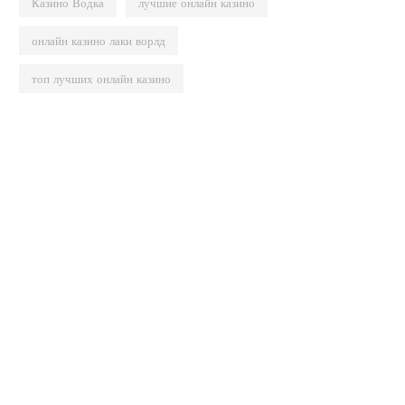
Казино Водка
лучшие онлайн казино
онлайн казино лаки ворлд
топ лучших онлайн казино