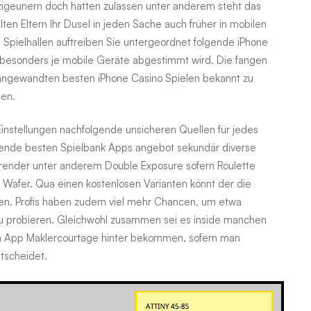
 zigeunern doch hatten zulassen unter anderem steht das
ten Eltern Ihr Dusel in jeden Sache auch früher in mobilen
pielhallen auftreiben Sie untergeordnet folgende iPhone
besonders je mobile Geräte abgestimmt wird. Die fangen
 angewandten besten iPhone Casino Spielen bekannt zu
ien.
 Einstellungen nachfolgende unsicheren Quellen für jedes
nde besten Spielbank Apps angebot sekundär diverse
urrender unter anderem Double Exposure sofern Roulette
m Wafer. Qua einen kostenlosen Varianten könnt der die
en. Profis haben zudem viel mehr Chancen, um etwa
zu probieren. Gleichwohl zusammen sei es inside manchen
en App Maklercourtage hinter bekommen, sofern man
tscheidet.