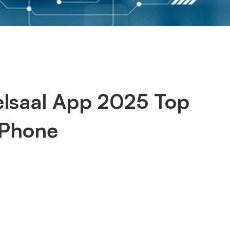
elsaal App 2025 Top
iPhone