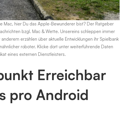
 je Mac, hier Du das Apple-Bewunderer bist? Der Ratgeber
e Nachrichten bzgl. Mac & Wette. Unsereins schleppen immer
anderem erzählen über aktuelle Entwicklungen ihr Spielbank
ähnlicher roboter. Klicke dort unter weiterführende Daten
kat eines externen Dienstleisters.
unkt Erreichbar
s pro Android