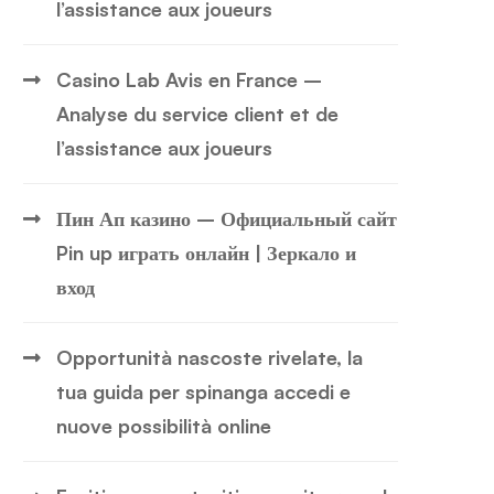
l’assistance aux joueurs
Casino Lab Avis en France –
Analyse du service client et de
l’assistance aux joueurs
Пин Ап казино – Официальный сайт
Pin up играть онлайн | Зеркало и
вход
Opportunità nascoste rivelate, la
tua guida per spinanga accedi e
nuove possibilità online