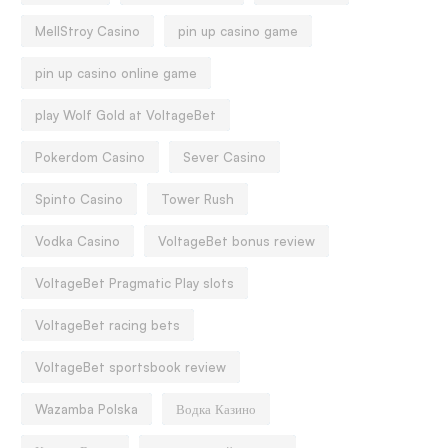
MellStroy Casino
pin up casino game
pin up casino online game
play Wolf Gold at VoltageBet
Pokerdom Casino
Sever Casino
Spinto Casino
Tower Rush
Vodka Casino
VoltageBet bonus review
VoltageBet Pragmatic Play slots
VoltageBet racing bets
VoltageBet sportsbook review
Wazamba Polska
Водка Казино