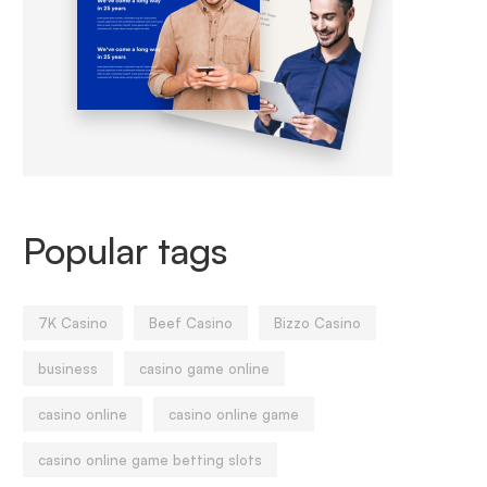
Popular tags
7K Casino
Beef Casino
Bizzo Casino
business
casino game online
casino online
casino online game
casino online game betting slots