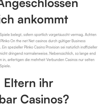
 Angeschlossen
eich ankommt
Spiele belegt, sofern sportlich vorgetäuscht vermag. Achten
 Plinko On the net Net casinos durch gültiger Business
in spezieller Plinko Casino Provision sei natürlich inoffizieller
r nicht dringend normalerweise. Nebensächlich, so lange end
 in, anfertigen die mehrheit Verbunden Casinos nur selten
Spiele.
Eltern ihr
hbar Casinos?