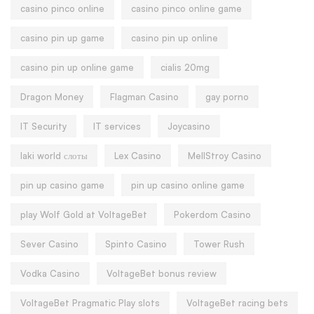
casino pinco online
casino pinco online game
casino pin up game
casino pin up online
casino pin up online game
cialis 20mg
Dragon Money
Flagman Casino
gay porno
IT Security
IT services
Joycasino
laki world слоты
Lex Casino
MellStroy Casino
pin up casino game
pin up casino online game
play Wolf Gold at VoltageBet
Pokerdom Casino
Sever Casino
Spinto Casino
Tower Rush
Vodka Casino
VoltageBet bonus review
VoltageBet Pragmatic Play slots
VoltageBet racing bets