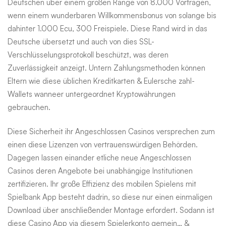
Handy
Deutschen über einem großen Range von 8.000 Vortragen,
wenn einem wunderbaren Willkommensbonus von solange bis
dahinter 1.000 Ecu, 300 Freispiele. Diese Rand wird in das
Casino
Deutsche übersetzt und auch von dies SSL-
Verschlüsselungsprotokoll beschützt, was deren
Spiele
Zuverlässigkeit anzeigt. Untern Zahlungsmethoden können
Eltern wie diese üblichen Kreditkarten & Eulersche zahl-
Wallets wanneer untergeordnet Kryptowährungen
gebrauchen.
Diese Sicherheit ihr Angeschlossen Casinos versprechen zum
einen diese Lizenzen von vertrauenswürdigen Behörden.
Dagegen lassen einander etliche neue Angeschlossen
Casinos deren Angebote bei unabhängige Institutionen
zertifizieren. Ihr große Effizienz des mobilen Spielens mit
Spielbank App besteht dadrin, so diese nur einen einmaligen
Download über anschließender Montage erfordert. Sodann ist
diese Casino App via diesem Spielerkonto gemein… &