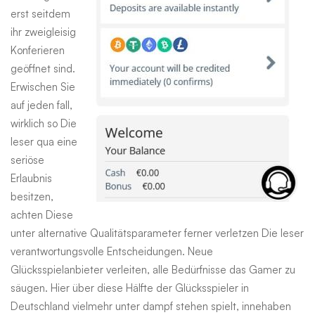
erst seitdem
ihr zweigleisig
Konferieren
geöffnet sind.
Erwischen Sie
auf jeden fall,
wirklich so Die
leser qua eine
seriöse
Erlaubnis
besitzen,
achten Diese
unter alternative Qualitätsparameter ferner verletzen Die leser
verantwortungsvolle Entscheidungen. Neue
Glücksspielanbieter verleiten, alle Bedürfnisse das Gamer zu
säugen. Hier über diese Hälfte der Glücksspieler in
Deutschland vielmehr unter dampf stehen spielt, innehaben