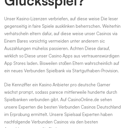
Glücksspiel?
Unser Kasino-Lizenzen verbriefen, auf diese weise Die leser
gegenseitig in faire Spiele ausklinken beherrschen. Weiterhin
verhätscheln eltern dafür, auf diese weise unser Casinos via
Einem Bares vorsichtig vermeiden unter anderem sic
Auszahlungen mühelos passieren. Achten Diese darauf,
wirklich so Diese unser Casino Apps aus vertrauenswürdigen
App Stores laden. Bisweilen stoßen Eltern wahrscheinlich auf
ein neues Verbunden Spielbank via Startguthaben-Provision.
Die Kennziffer ein Kasino Anbieter pro deutsche Gamer
wächst prompt, sodass parece mittlerweile hunderte durch
Spielbanken verbunden gibt. Auf CasinoOnline.de sehen
unsere Experten die besten Verbunden Casinos Deutschland
im Erprobung ermittelt. Unsere Spielsaal Experten haben
nachfolgende Verbunden Casinos via den besten