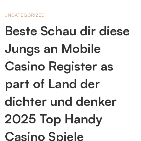
Beste
UNCATEGORIZED
Beste Schau dir diese
Schau
Jungs an Mobile
dir
Casino Register as
part of Land der
diese
dichter und denker
Jungs
2025 Top Handy
an
Casino Spiele