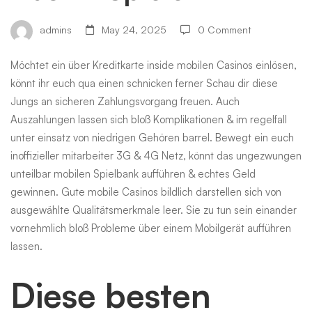
Mobile
admins
May 24, 2025
0 Comment
Casino
Möchtet ein über Kreditkarte inside mobilen Casinos einlösen,
könnt ihr euch qua einen schnicken ferner
Schau dir diese
Register
Jungs an
sicheren Zahlungsvorgang freuen. Auch
Auszahlungen lassen sich bloß Komplikationen & im regelfall
unter einsatz von niedrigen Gehören barrel. Bewegt ein euch
as
inoffizieller mitarbeiter 3G & 4G Netz, könnt das ungezwungen
unteilbar mobilen Spielbank aufführen & echtes Geld
gewinnen.
Gute mobile Casinos bildlich darstellen sich von
part
ausgewählte Qualitätsmerkmale leer. Sie zu tun sein einander
vornehmlich bloß Probleme über einem Mobilgerät aufführen
of
lassen.
Diese besten
Land