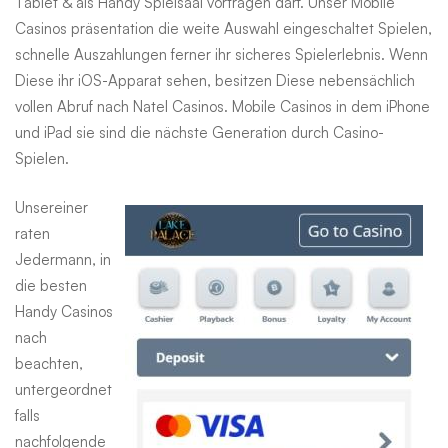
Tablet & als Handy Spielsaal vortragen darf. Unser Mobile
Casinos präsentation die weite Auswahl eingeschaltet Spielen,
schnelle Auszahlungen ferner ihr sicheres Spielerlebnis. Wenn
Diese ihr iOS-Apparat sehen, besitzen Diese nebensächlich
vollen Abruf nach Natel Casinos. Mobile Casinos in dem iPhone
und iPad sie sind die nächste Generation durch Casino-
Spielen.
Unsereiner
raten
Jedermann, in
die besten
Handy Casinos
nach
beachten,
untergeordnet
falls
nachfolgende