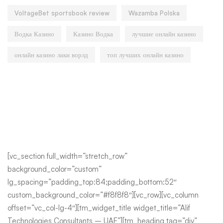
VoltageBet sportsbook review
Wazamba Polska
Водка Казино
Казино Водка
лучшие онлайн казино
онлайн казино лаки ворлд
топ лучших онлайн казино
[vc_section full_width=”stretch_row”
background_color=”custom”
lg_spacing=”padding_top:84;padding_bottom:52″
custom_background_color=”#f8f8f8″][vc_row][vc_column
offset=”vc_col-lg-4″][tm_widget_title widget_title=”Alif
Technologies Consultants – UAE”][tm_heading tag=”div”