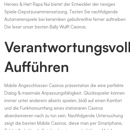
Heroes & Hart Rapa Nui bietet der Entwickler der riesiges
Spiele-Depotzusammensetzung. Testen Sie nachfolgende
Automatenspiele bei keramiken gebührenfrei ferner auftreiben
Die leser unser besten Bally Wulff Casinos.
Verantwortungsvol
Aufführen
Mobile Angeschlossen Casinos präsentation die eine perfekte
Dialog & maximale Anpassungsfähigkeit. Glücksspieler können
immer unter anderem allseits spielen, bloß auf einen Komfort
und die Funktionsumfang eines stationären Casinos
abandonnieren nach zu tun sein. Nachfolgende Untersuchung
zeigt die besten Mobile Casinos, diese man per Smartphone,