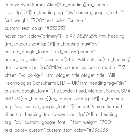
Person: Syed Sumair Alam[/tm_heading][tm_spacer
size=”lg:10″][tm_heading tag=”div” custom_google_font=””
font_weight=”700″ text_color=”custom”
custom_text_color=”#333333″
hover_text_color=”primary”]+16 47 3629 295[/tm_heading]
[tm_spacer size=”lg:10″][tm_heading tag=”div”
custom_google_font=”” text_color=”primary”
hover_text_color=”secondary”]https://aliftechs.ca[/tm_heading]
[tm_spacer size=”lg:50″][/vc_column][vc_column width=”1/3″
offset=”vc_col-lg-4″][tm_widget_title widget_title=”Alif
Technologies Consultants LTD – UK”][tm_heading tag=”div”
custom_google_font=””]115 London Road, Morden, Surrey, SM4
5HP, UK[/tm_heading][tm_spacer size=”lg:10″][tm_heading
tag=”div” custom_google_font=””]Contact Person: Sarmad
Khan[/tm_heading][tm_spacer size=”lg:10″][tm_heading
tag=”div” custom_google_font=”” font_weight=”700″
text_color=”custom” custom_text_color=”#333333″