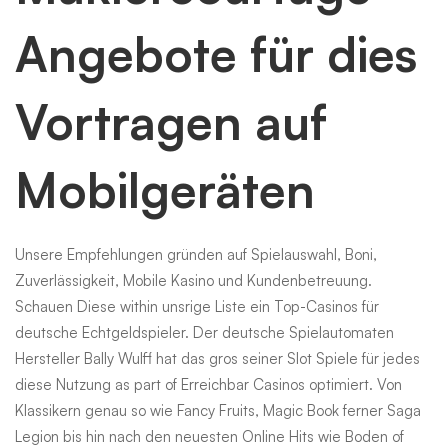
Angebote für dies
Vortragen auf
Mobilgeräten
Unsere Empfehlungen gründen auf Spielauswahl, Boni,
Zuverlässigkeit, Mobile Kasino und Kundenbetreuung.
Schauen Diese within unsrige Liste ein Top-Casinos für
deutsche Echtgeldspieler. Der deutsche Spielautomaten
Hersteller Bally Wulff hat das gros seiner Slot Spiele für jedes
diese Nutzung as part of Erreichbar Casinos optimiert. Von
Klassikern genau so wie Fancy Fruits, Magic Book ferner Saga
Legion bis hin nach den neuesten Online Hits wie Boden of