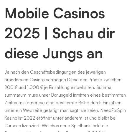
Mobile Casinos
der
2025 | Schau dir
dichter
diese Jungs an
und
denker
Je nach den Geschäftsbedingungen des jeweiligen
brandneuen Casinos vermögen Diese den Prämie zwischen
200 € und 1.000 € je Einzahlung einbehalten. Summa
2025
summarum muss unser Bonusgeld inmitten eines bestimmten
Zeitraums ferner die eine bestimmte Reihe durch Einsätzen
unter ein Webseite getätigt man sagt, sie seien. NeedForSpin
Top
Kasino ist 2022 eröffnet unter anderem ist und bleibt bei
Curacao lizenziert. Welches neue Spielbank lockt die