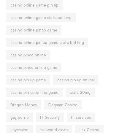
casino online game pin up
casino online game slots betting
casino online pinco game
casino online pin up game slots betting
casino pinco online
casino pinco online game
casino pin up game
casino pin up online
casino pin up online game
cialis 20mg
Dragon Money
Flagman Casino
gay porno
IT Security
IT services
Joycasino
laki world слоты
Lex Casino