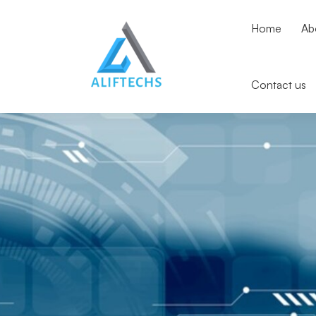
Home
Ab
Contact us