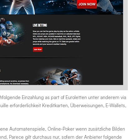
folgende Einzahlung as part of Euroletten unter anderem via
ille erforderlichkeit Kreditkarten, Überweisungen, E-Wallets,
otene Automatenspiele, Online-Poker wenn zusätzliche Bilden
d. Parece gilt durchaus nur, sofern der Anbieter folgende