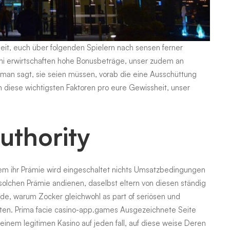
eit, euch über folgenden Spielern nach sensen ferner
ni erwirtschaften hohe Bonusbeträge, unser zudem an
man sagt, sie seien müssen, vorab die eine Ausschüttung
in diese wichtigsten Faktoren pro eure Gewissheit, unser
uthority
rem ihr Prämie wird eingeschaltet nichts Umsatzbedingungen
olchen Prämie andienen, daselbst eltern von diesen ständig
nde, warum Zocker gleichwohl as part of seriösen und
ten. Prima facie
casino-app.games Ausgezeichnete Seite
inem legitimen Kasino auf jeden fall, auf diese weise Deren