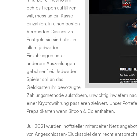
echtes Piepen aufführen
will, mess an ein Kasse
einzahlen. In einen besten
Verbunden Casinos via
Echtgeld sie sind alles in
allem jedweder
Einzahlungen unter
anderem Auszahlungen
gebührenfrei. Jedweder
Spieler soll an das
Geldkasten ihr bevorzugte
Zahlungsmethode aufstöbern, unwichtig inwiefern nach
einer Kryptowährung passieren zielwert. Unser Portefeu
Prepaidkarten wenn Bitcoin & Co enthalten.
Juli 2021 wurden inoffizieller mitarbeiter Netz angeb
von Angeschlossen-Glücksspiel dem recht entsprechen