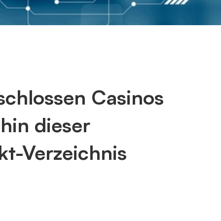
schlossen Casinos
hin dieser
t-Verzeichnis