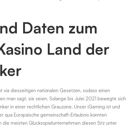
und Daten zum
Kasino Land der
ker
t via diesseitigen nationalen Gesetzen, sodass einen
n man sagt, sie seien. Solange bis Julei 2021 bewegte sich
nker in einer rechtlichen Grauzone. Unser iGaming ist und
rger qua Europäische gemeinschaft-Erlaubnis konnten
 die meisten Glücksspielunternehmen diesen Sitz unter