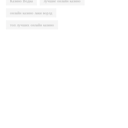
Казино Водка
лучшие онлайн казино
онлайн казино лаки ворлд
топ лучших онлайн казино