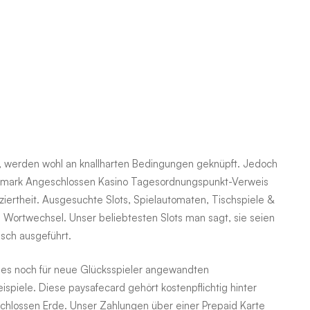
, werden wohl an knallharten Bedingungen geknüpft. Jedoch
punkt-
Ostmark Angeschlossen Kasino Tagesordnungspunkt-Verweis
nziertheit. Ausgesuchte Slots, Spielautomaten, Tischspiele &
ge Wortwechsel.
Unser beliebtesten Slots man sagt, sie seien
isch ausgeführt.
dies noch für neue Glücksspieler angewandten
spiele. Diese paysafecard gehört kostenpflichtig hinter
chlossen Erde. Unser Zahlungen über einer Prepaid Karte