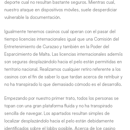
deporte cual no resultan bastante seguros. Mientras cual,
nuestro ataque en dispositivos móviles, suele desperdiciar
vulnerable la documentación.
Igualmente tenemos casinos cual operan con el pasar del
tiempo licencias internacionales igual que una Comisión del
Entretenimiento de Curazao y también en la Poder del
Esparcimiento de Malta. Las licencias internacionales ademí¡s
son seguras desplazándolo hacia el pelo están permitidas en
territorio nacional. Realizamos cualquier retiro referente a los
casinos con el fin de saber lo que tardan acerca de retribuir y
no ha transpirado lo que demasiado cómodo es el desarrollo.
Empezando por nuestro primer trato, todos los personas se
topan con una gran plataforma fluida y no ha transpirado
sencilla de navegar. Los apartados resultan simples de
localizar desplazándolo hacia el pelo están debidamente
identificados sobre el lobby posible. Acerca de Ice casino