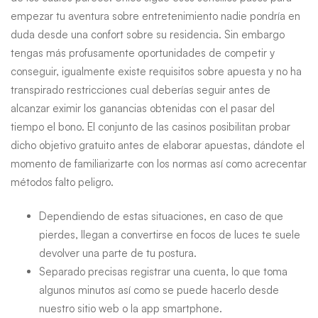
empezar tu aventura sobre entretenimiento nadie pondrí­a en
duda desde una confort sobre su residencia. Sin embargo
tengas más profusamente oportunidades de competir y
conseguir, igualmente existe requisitos sobre apuesta y no ha
transpirado restricciones cual deberías seguir antes de
alcanzar eximir los ganancias obtenidas con el pasar del
tiempo el bono. El conjunto de las casinos posibilitan probar
dicho objetivo gratuito antes de elaborar apuestas, dándote el
momento de familiarizarte con los normas así­ como acrecentar
métodos falto peligro.
Dependiendo de estas situaciones, en caso de que
pierdes, llegan a convertirse en focos de luces te suele
devolver una parte de tu postura.
Separado precisas registrar una cuenta, lo que toma
algunos minutos así­ como se puede hacerlo desde
nuestro sitio web o la app smartphone.