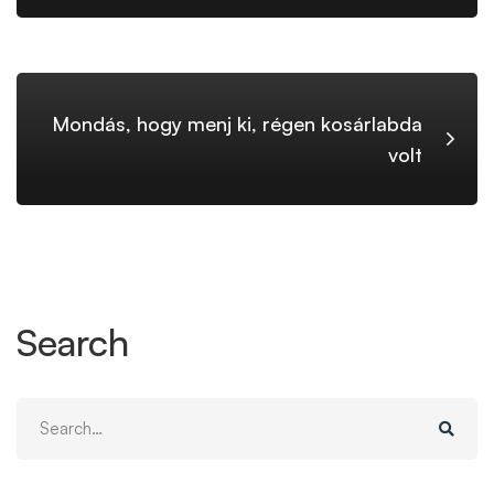
Mondás, hogy menj ki, régen kosárlabda
volt
Search
Search
for: