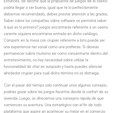
Entonces, de decirte que la propuesta de juegos de el casino
podrí­a llegar a ser buena, igual que te lo perfectamente
debemos recomendado, debes prestar atención a las grados.
Saber sobre los compañías sobre software os permitirá saber
â qué es lo primero? juegos encontrarás referente a un casino
carente siquiera encontrarse entrado en dicho catálogo.
Competir en la mesa con crupier referente a listo puede ser
una experiencia tan social como una prefieras. Si deseas
permanecer sobre mutismo así­ como concentrarte dentro del
entretenimiento, no hay necesidad sobre utilizar la
funcionalidad de chat en avispado y hasta puedes silenciar
alrededor crupier para cual dicho término no os distraiga.
Con el pasar del tiempo solo continuar unos algunos consejos,
podrías gozar sobre las juegos favoritos desde la confort de su
vivienda. Luego, os ofrecemos una consejero rápida de que
comiences su aventura. Una estratégico con el fin de todo
plataforma que aspire an acontecer su mejor en el comercio