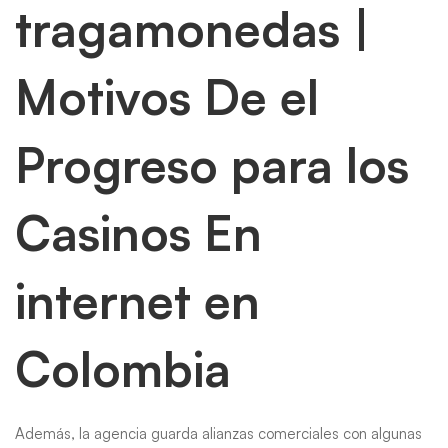
tragamonedas |
Motivos De el
Progreso para los
Casinos En
internet en
Colombia
Además, la agencia guarda alianzas comerciales con algunas