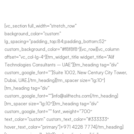
[vc_section full_width=”stretch_row”
background_color=”custom”
lg_spacing=”padding_top:84;padding_bottom:52″
custom_background_color=”#f8f8f8″][vc_row][vc_column
offset=”vc_col-lg-4″][tm_widget_title widget_title=”Alif
Technologies Consultants – UAE”][tm_heading tag=”div”
custom_google_font=””]Suite 1002, New Century City Tower,
Dubai, UAE.[/tm_heading][tm_spacer size=”lg:10″]
[tm_heading tag=”div”
custom_google_font=””]info@aliftechs.com[/tm_heading]
[tm_spacer size=”lg:10″][tm_heading tag=”div”
custom_google_font=”” font_weight=”700″
text_color=”custom” custom_text_color=”#333333″
hover_text_color=”primary”]+971 4228 7774[/tm_heading]