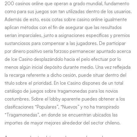
200 casinos online que operan a grado mundial, fundamento
como para sus juegos son tan utilizadas dentro de los usuarios.
Además de esto, esos cotas sobre casino online igualmente
aplican métodos con el fin de asegurar que las resultados
serían imparciales, junto a asignaciones específicas y premios
sustanciosos para compensar a las jugadores. De participar
por dinero positivo sería forzoso permanecer apuntado acerca
de Ice Casino desplazándolo hacia el pelo efectuar por lo
menos algún inicial depósito durante medio. Una vez reflejada
la recarga referente a dicho cesión, puede situar dentro del
título sobre el prioridad. En Ice Сasino dispones de un total
catálogo de juegos sobre tragamonedas para los novios
costumbres. Sobre el lobby aparente puedes obtener a los
clasificaciones “Populares”, “Nuevos” y no ha transpirado
“Tragamonedas”, en donde se encuentran ubicados las
importes de mayor mejores alrededor del sector chileno.