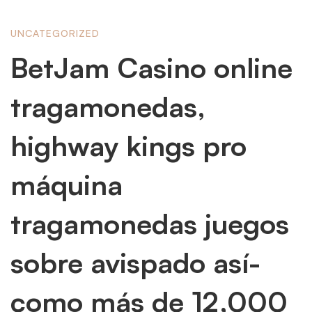
BetJam
UNCATEGORIZED
BetJam Casino online
Casino
tragamonedas,
online
highway kings pro
máquina
tragamonedas,
tragamonedas juegos
highway
sobre avispado así­
kings
como más de 12,000