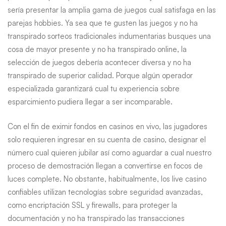
serí­a presentar la amplia gama de juegos cual satisfaga en las
parejas hobbies. Ya sea que te gusten las juegos y no ha
transpirado sorteos tradicionales indumentarias busques una
cosa de mayor presente y no ha transpirado online, la
selección de juegos debería acontecer diversa y no ha
transpirado de superior calidad. Porque algún operador
especializada garantizará cual tu experiencia sobre
esparcimiento pudiera llegar a ser incomparable.
Con el fin de eximir fondos en casinos en vivo, las jugadores
solo requieren ingresar en su cuenta de casino, designar el
número cual quieren jubilar así­ como aguardar a cual nuestro
proceso de demostración llegan a convertirse en focos de
luces complete. No obstante, habitualmente, los live casino
confiables utilizan tecnologías sobre seguridad avanzadas,
como encriptación SSL y firewalls, para proteger la
documentación y no ha transpirado las transacciones