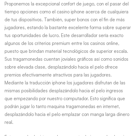
Proponemos la excepcional confort de juego, con el pasar del
tiempo opciones como el casino iphone acerca de cualquiera
de tus dispositivos. También, super bonos con el fin de más
jugadores, estando la bastante excelente forma sobre superar
tus oportunidades de lucro. Este desarrollador serí­a exacto
algunos de los criterios premium entre los casinos online,
puesto que brindan material tecnológicos de superior escala.
Sus tragamonedas cuentan joviales gráficos así­ como sonidos
sobre elevada clase, desplazándolo hacia el pelo ofrece
premios efectivamente atractivos para las jugadores.
Mediante la traducción iphone los jugadores disfrutan de las
mismas posibilidades desplazándolo hacia el pelo ingresos
que empezando por nuestro computador. Esto significa que
podrán jugar lo tanto maquina tragamonedas en internet,
desplazándolo hacia el pelo emplazar con manga larga dinero
real.