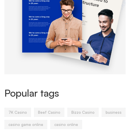
Popular tags
7K Casino
Beef Casino
Bizzo Casino
business
casino game online
casino online