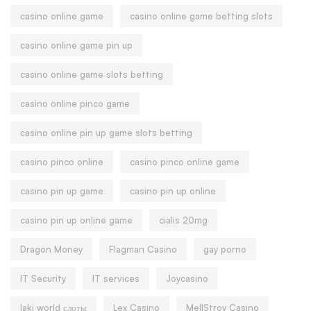
casino online game
casino online game betting slots
casino online game pin up
casino online game slots betting
casino online pinco game
casino online pin up game slots betting
casino pinco online
casino pinco online game
casino pin up game
casino pin up online
casino pin up online game
cialis 20mg
Dragon Money
Flagman Casino
gay porno
IT Security
IT services
Joycasino
laki world слоты
Lex Casino
MellStroy Casino