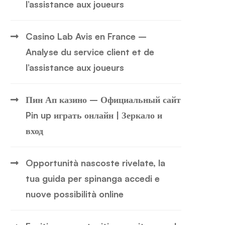
l’assistance aux joueurs
Casino Lab Avis en France –
Analyse du service client et de
l’assistance aux joueurs
Пин Ап казино – Официальный сайт
Pin up играть онлайн | Зеркало и
вход
Opportunità nascoste rivelate, la
tua guida per spinanga accedi e
nuove possibilità online