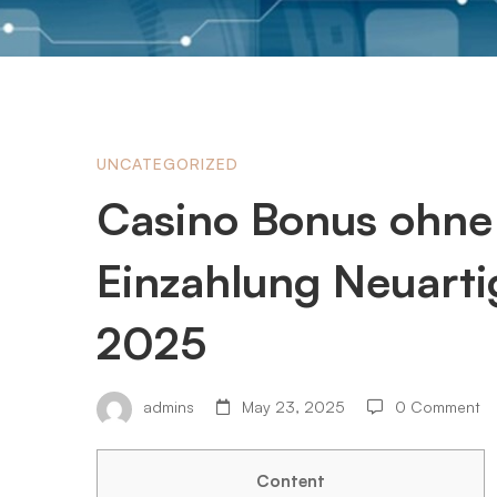
Casino
UNCATEGORIZED
Casino Bonus ohne
Bonus
Einzahlung Neuartig
ohne
2025
Casino
admins
May 23, 2025
0 Comment
netbet
Content