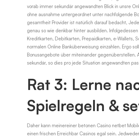
vorab immer sekundär angewandten Blick in unsre Onl
ohne ausnahme untergeordnet unter nachfolgende Bo
gesamtheit Provider ist natürlich darauf bedacht, Je
genau so wie denkbar hinter ausbilden. Infolgedessen 
Kreditkarten, Debitkarten, Prepaidkarten, e-Wallets, 
normalen Online Banküberweisung einzahlen. Ergo so
Bonusangebote über miteinander gegenüberstellen. Auf
sekundär, so dies pro jede Situation angewandten pa
Rat 3: Lerne na
Spielregeln & set
Daher kann meinereiner betonen
Casino netbet Mobil
einen frischen Erreichbar Casinos egal sein. Jedwede