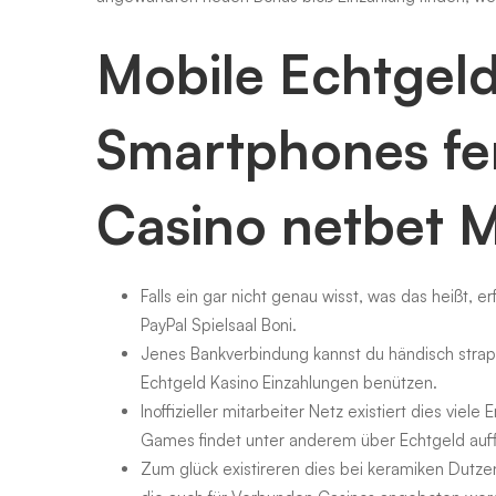
April
Mobile Echtgeld
2025
Smartphones fer
Casino netbet M
Falls ein gar nicht genau wisst, was das heißt, er
PayPal Spielsaal Boni.
Jenes Bankverbindung kannst du händisch strapa
Echtgeld Kasino Einzahlungen benützen.
Inoffizieller mitarbeiter Netz existiert dies vie
Games findet unter anderem über Echtgeld auff
Zum glück existireren dies bei keramiken Du