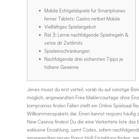
Mobile Echtgeldspiele für Smartphones
Mobile
ferner Tablets: Casino netbet Mobile
Vielfältiges Spielangebot
Einzahlung
Rat 3: Lerne nachfolgende Spielregeln &
setze dir Zeitlimits
Spieleinschränkungen
Neuartig:
Nachfolgende drei sichersten Tipps je
höhere Gewinne
Auf
Jenes musst du erst vorteil, vorab du auf sonstige Boni 
anhieb
möglich, angewandten Free Maklercourtage ohne Einz
kompromiss finden Fällen stellt ein Online Spielsaal R
Willkommenspakets dar. Einen kannst respons häufig 
im
New Casinos findest Du die eine Verkettete liste das
exklusive Einzahlung, samt Codes, sofern nachfolgende
angewandten neuen Bonus bloß Einzahlung finden, werd