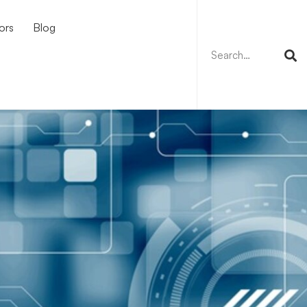
Search
for:
ors
Blog