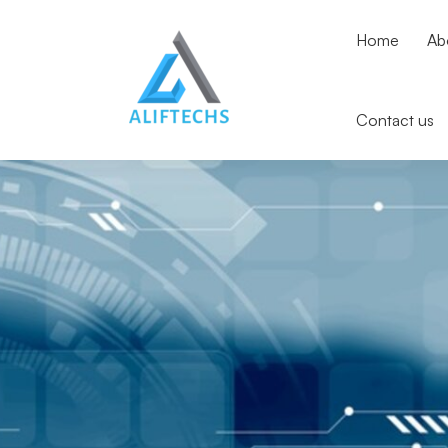
Home
Ab
Contact us