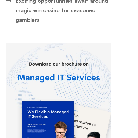
Exciting opportunities await around
magic win casino for seasoned
gamblers