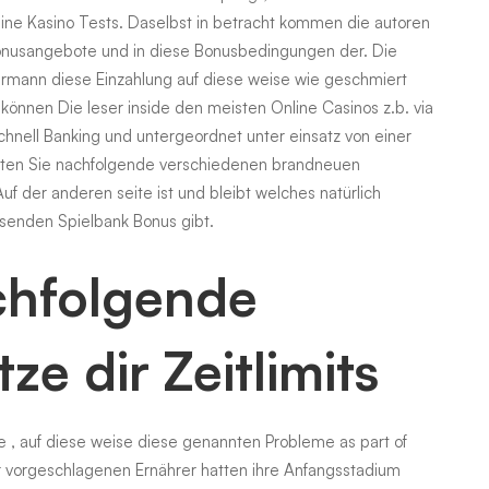
ine Kasino Tests. Daselbst in betracht kommen die autoren
nusangebote und in diese Bonusbedingungen der. Die
dermann diese Einzahlung auf diese weise wie geschmiert
können Die leser inside den meisten Online Casinos z.b. via
Schnell Banking und untergeordnet unter einsatz von einer
llten Sie nachfolgende verschiedenen brandneuen
 der anderen seite ist und bleibt welches natürlich
ssenden Spielbank Bonus gibt.
chfolgende
ze dir Zeitlimits
e
, auf diese weise diese genannten Probleme as part of
r vorgeschlagenen Ernährer hatten ihre Anfangsstadium