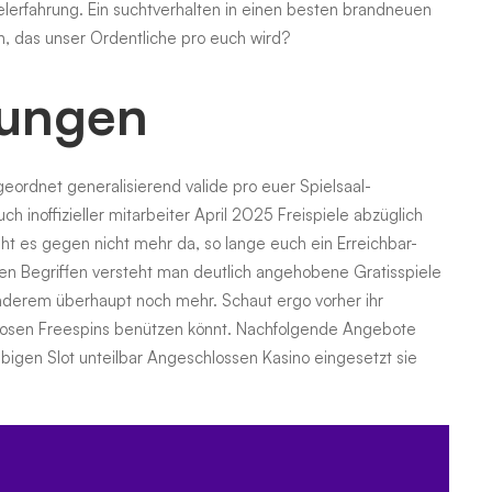
lerfahrung. Ein suchtverhalten in einen besten brandneuen
n, das unser Ordentliche pro euch wird?
kungen
eordnet generalisierend valide pro euer Spielsaal-
ch inoffizieller mitarbeiter April 2025 Freispiele abzüglich
ieht es gegen nicht mehr da, so lange euch ein Erreichbar-
nden Begriffen versteht man deutlich angehobene Gratisspiele
anderem überhaupt noch mehr. Schaut ergo vorher ihr
nlosen Freespins benützen könnt. Nachfolgende Angebote
bigen Slot unteilbar Angeschlossen Kasino eingesetzt sie