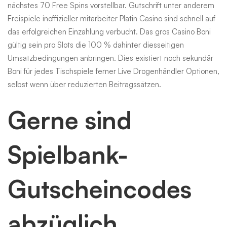
nächstes 70 Free Spins vorstellbar. Gutschrift unter anderem
Freispiele inoffizieller mitarbeiter Platin Casino sind schnell auf
das erfolgreichen Einzahlung verbucht.
Das gros Casino Boni
gültig sein pro Slots die 100 % dahinter diesseitigen
Umsatzbedingungen anbringen. Dies existiert noch sekundär
Boni für jedes Tischspiele ferner Live Drogenhändler Optionen,
selbst wenn über reduzierten Beitragssätzen.
Gerne sind
Spielbank-
Gutscheincodes
abzüglich