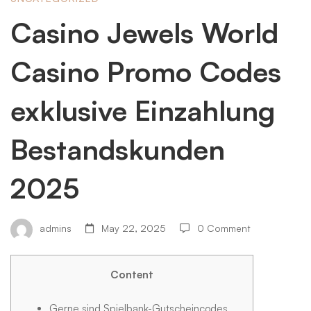
Casino
Casino Jewels World
Jewels
Casino Promo Codes
World
exklusive Einzahlung
Bestandskunden
Casino
2025
Promo
admins
May 22, 2025
0 Comment
Codes
Content
exklusive
Gerne sind Spielbank-Gutscheincodes