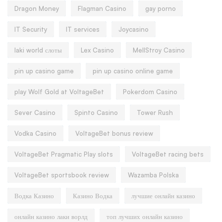
Dragon Money
Flagman Casino
gay porno
IT Security
IT services
Joycasino
laki world слоты
Lex Casino
MellStroy Casino
pin up casino game
pin up casino online game
play Wolf Gold at VoltageBet
Pokerdom Casino
Sever Casino
Spinto Casino
Tower Rush
Vodka Casino
VoltageBet bonus review
VoltageBet Pragmatic Play slots
VoltageBet racing bets
VoltageBet sportsbook review
Wazamba Polska
Водка Казино
Казино Водка
лучшие онлайн казино
онлайн казино лаки ворлд
топ лучших онлайн казино