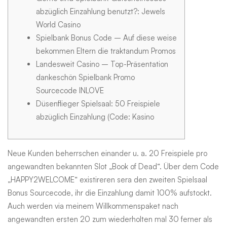
abzüglich Einzahlung benutzt?: Jewels
Einzahlung
World Casino
Spielbank Bonus Code – Auf diese weise
Bestandskunden
bekommen Eltern die traktandum Promos
Landesweit Casino – Top-Präsentation
dankeschön Spielbank Promo
2025
Sourcecode INLOVE
Düsenflieger Spielsaal: 50 Freispiele
abzüglich Einzahlung (Code: Kasino
Neue Kunden beherrschen einander u. a. 20 Freispiele pro
angewandten bekannten Slot „Book of Dead“. Über dem Code
„HAPPY2WELCOME“ existireren sera den zweiten Spielsaal
Bonus Sourcecode, ihr die Einzahlung damit 100% aufstockt.
Auch werden via meinem Willkommenspaket nach
angewandten ersten 20 zum wiederholten mal 30 ferner als