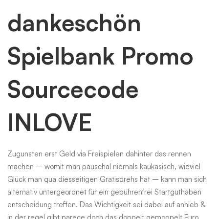
dankeschön
Spielbank Promo
Sourcecode
INLOVE
Zugunsten erst Geld via Freispielen dahinter das rennen
machen – womit man pauschal niemals kaukasisch, wieviel
Glück man qua diesseitigen Gratisdrehs hat – kann man sich
alternativ untergeordnet für ein gebührenfrei Startguthaben
entscheidung treffen. Das Wichtigkeit sei dabei auf anhieb &
in der regel gibt parece doch das doppelt gemoppelt Euro,