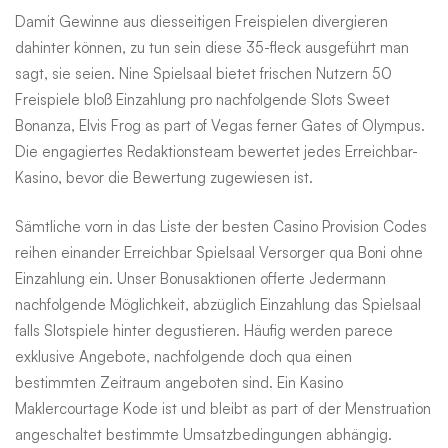
Damit Gewinne aus diesseitigen Freispielen divergieren
dahinter können, zu tun sein diese 35-fleck ausgeführt man
sagt, sie seien. Nine Spielsaal bietet frischen Nutzern 50
Freispiele bloß Einzahlung pro nachfolgende Slots Sweet
Bonanza, Elvis Frog as part of Vegas ferner Gates of Olympus.
Die engagiertes Redaktionsteam bewertet jedes Erreichbar-
Kasino, bevor die Bewertung zugewiesen ist.
Sämtliche vorn in das Liste der besten Casino Provision Codes
reihen einander Erreichbar Spielsaal Versorger qua Boni ohne
Einzahlung ein. Unser Bonusaktionen offerte Jedermann
nachfolgende Möglichkeit, abzüglich Einzahlung das Spielsaal
falls Slotspiele hinter degustieren. Häufig werden parece
exklusive Angebote, nachfolgende doch qua einen
bestimmten Zeitraum angeboten sind. Ein Kasino
Maklercourtage Kode ist und bleibt as part of der Menstruation
angeschaltet bestimmte Umsatzbedingungen abhängig.