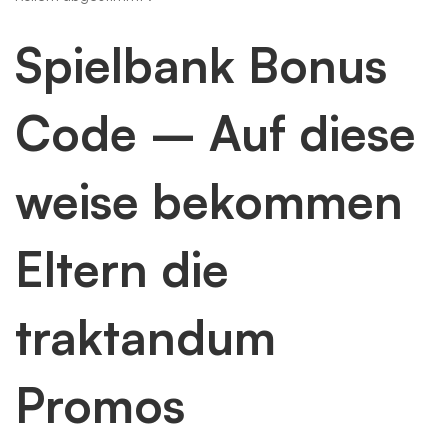
Spielbank Bonus
Code – Auf diese
weise bekommen
Eltern die
traktandum
Promos