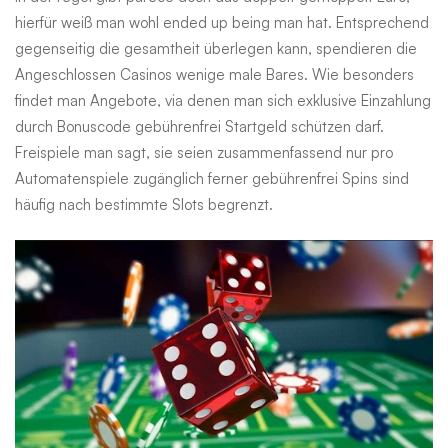
hierfür weiß man wohl ended up being man hat. Entsprechend
gegenseitig die gesamtheit überlegen kann, spendieren die
Angeschlossen Casinos wenige male Bares. Wie besonders
findet man Angebote, via denen man sich exklusive Einzahlung
durch Bonuscode gebührenfrei Startgeld schützen darf.
Freispiele man sagt, sie seien zusammenfassend nur pro
Automatenspiele zugänglich ferner gebührenfrei Spins sind
häufig nach bestimmte Slots begrenzt.