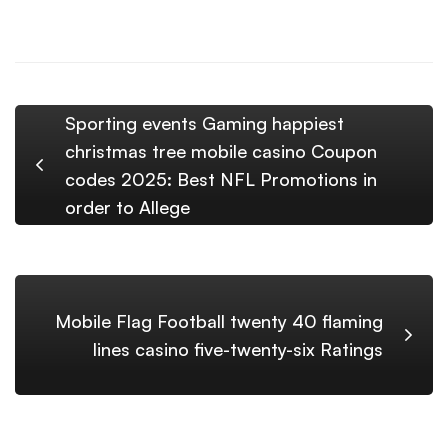
Sporting events Gaming happiest
christmas tree mobile casino Coupon
codes 2025: Best NFL Promotions in
order to Allege
Mobile Flag Football twenty 40 flaming
lines casino five-twenty-six Ratings