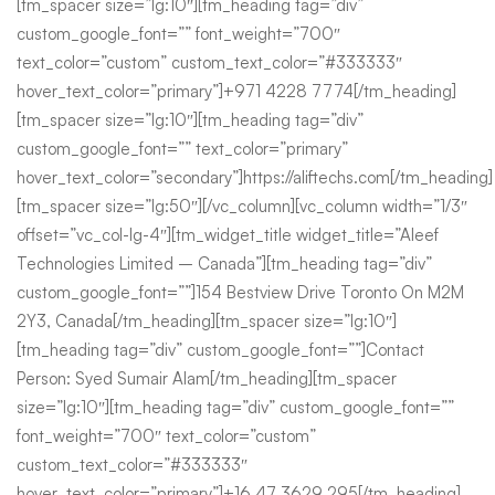
[tm_spacer size=”lg:10″][tm_heading tag=”div”
custom_google_font=”” font_weight=”700″
text_color=”custom” custom_text_color=”#333333″
hover_text_color=”primary”]+971 4228 7774[/tm_heading]
[tm_spacer size=”lg:10″][tm_heading tag=”div”
custom_google_font=”” text_color=”primary”
hover_text_color=”secondary”]https://aliftechs.com[/tm_heading]
[tm_spacer size=”lg:50″][/vc_column][vc_column width=”1/3″
offset=”vc_col-lg-4″][tm_widget_title widget_title=”Aleef
Technologies Limited – Canada”][tm_heading tag=”div”
custom_google_font=””]154 Bestview Drive Toronto On M2M
2Y3, Canada[/tm_heading][tm_spacer size=”lg:10″]
[tm_heading tag=”div” custom_google_font=””]Contact
Person: Syed Sumair Alam[/tm_heading][tm_spacer
size=”lg:10″][tm_heading tag=”div” custom_google_font=””
font_weight=”700″ text_color=”custom”
custom_text_color=”#333333″
hover_text_color=”primary”]+16 47 3629 295[/tm_heading]