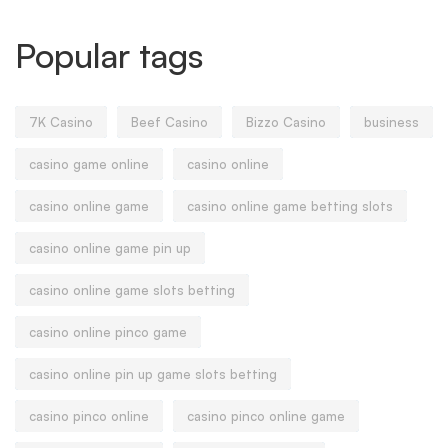
Popular tags
7K Casino
Beef Casino
Bizzo Casino
business
casino game online
casino online
casino online game
casino online game betting slots
casino online game pin up
casino online game slots betting
casino online pinco game
casino online pin up game slots betting
casino pinco online
casino pinco online game