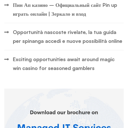
Пин Ап казино – Официальный сайт Pin up
играть онлайн | Зеркало и вход
Opportunità nascoste rivelate, la tua guida
per spinanga accedi e nuove possibilità online
Exciting opportunities await around magic
win casino for seasoned gamblers