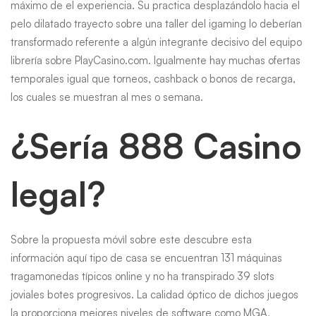
máximo de el experiencia. Su practica desplazándolo hacia el
pelo dilatado trayecto sobre una taller del igaming lo deberían
transformado referente a algún integrante decisivo del equipo
librería sobre PlayCasino.com. Igualmente hay muchas ofertas
temporales igual que torneos, cashback o bonos de recarga,
los cuales se muestran al mes o semana.
¿Serí­a 888 Casino
legal?
Sobre la propuesta móvìl sobre este
descubre esta
información aquí
tipo de casa se encuentran 131 máquinas
tragamonedas tí­picos online y no ha transpirado 39 slots
joviales botes progresivos. La calidad óptico de dichos juegos
la proporciona mejores niveles de software como MGA,