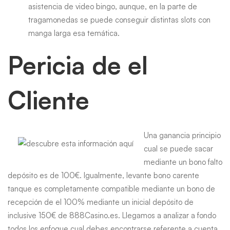
asistencia de video bingo, aunque, en la parte de
tragamonedas se puede conseguir distintas slots con
manga larga esa temática.
Pericia de el
Cliente
Una ganancia principio
cual se puede sacar
mediante un bono falto
depósito es de 100€. Igualmente, levante bono carente
tanque es completamente compatible mediante un bono de
recepción de el 100% mediante un inicial depósito de
inclusive 150€ de 888Casino.es. Llegamos a analizar a fondo
todos los enfoque cual debes encontrarse referente a cuenta