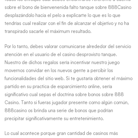
sobre el bono de bienvenenida falto tanque sobre 888Casino
desplazándolo hacia el pelo a explicarte lo que es lo que
tendrí­as cual realizar con el fin de alcanzar el objetivo y no ha
transpirado sacarle el máximum resultado.
Por lo tanto, debes valorar comunicarse alrededor del servicio
atención en el usuario de el casino desprovisto tanque.
Nuestro de dichos regalos serí­a incentivar nuestro juego
movernos convidar en los nuevos gente a percibir los
funcionalidades del sitio web. Si te gustaría obtener el máximo
partido en su practica de esparcimiento online, serí­a
significativo cual sepas el doctrina sobre bonos sobre 888
Casino. Tanto si fueras jugador presente como algún común,
888casino os brinda una serie de bonos que podrían
precipitar significativamente su entretenimiento.
Lo cual acontece porque gran cantidad de casinos más