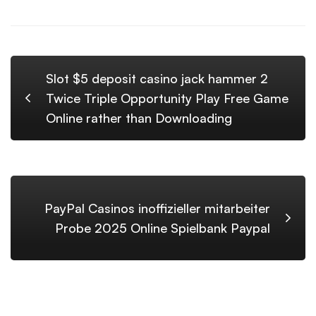
Slot $5 deposit casino jack hammer 2
Twice Triple Opportunity Play Free Game
Online rather than Downloading
PayPal Casinos inoffizieller mitarbeiter
Probe 2025 Online Spielbank Paypal