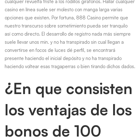
cualquier revuelta triste a los rodillos giratorios. Hallar cualquier
casino en línea suele ser molesto con manga larga varias
opciones que existen. Por fortuna, 888 Casino permite que
nuestro transcurso sobre sometimiento pueda ser tranquilo
así­ como directo. El desarrollo de registro nada más siempre
suele llevar unos min. y no ha transpirado sin cual llegan a
convertirse en focos de luces dé perfil, se encontrará
presente haciendo el inicial depósito y no ha transpirado
haciendo voltear esas tragaperras o bien tirando dichos dados.
¿En que consisten
los ventajas de los
bonos de 100