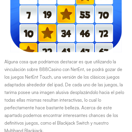
Alguna cosa que podrí­amos destacar es que utilizando la
vinculación sobre 888Casino con NetEnt, se podrá gozar de
los juegos NetEnt Touch, una versión de los clásicos juegos
adaptados alrededor del ipad. De cada uno de las juegos, la
tarima posee una imagen alusiva desplazándolo hacia el pelo
todas ellas mismas resultan interactivas, lo cual lo
perfectamente hace bastante belleza. Acerca de este
apartado podemos encontrar interesantes chances de los
definitivos juegos, como el Blackjack Switch y nuestro
Multihand Blackjack.