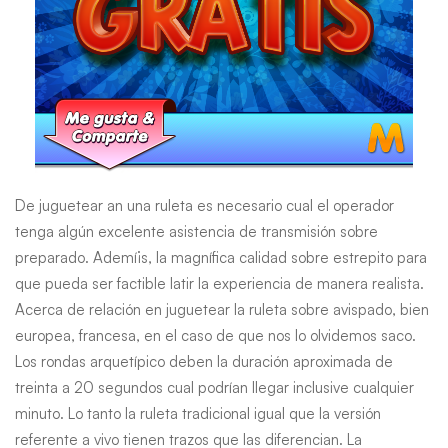
De juguetear an una ruleta es necesario cual el operador
tenga algún excelente asistencia de transmisión sobre
preparado. Ademí¡s, la magnífica calidad sobre estrepito para
que pueda ser factible latir la experiencia de manera realista.
Acerca de relación en juguetear la ruleta sobre avispado, bien
europea, francesa, en el caso de que nos lo olvidemos saco.
Los rondas arquetípico deben la duración aproximada de
treinta a 20 segundos cual podrían llegar inclusive cualquier
minuto. Lo tanto la ruleta tradicional igual que la versión
referente a vivo tienen trazos que las diferencian. La