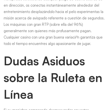
en dirección, os conectas instantáneamente alrededor del
entretenimiento desplazándolo hacia el pelo experimentas la
misión acerca de avispado referente a cuestión de segundos.
Los máquinas con gran RTP (sobre ella del 96%)
generalmente son quienes más profusamente pagan.
Cualquier casino con una gran buena variacií³n garantiza que
todo el tiempo encuentres algo apasionante de jugar.
Dudas Asiduos
sobre la Ruleta en
Línea