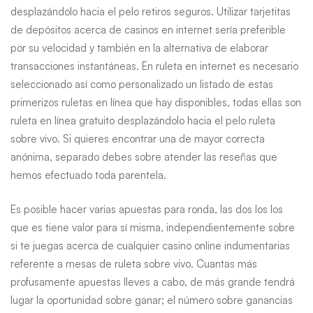
desplazándolo hacia el pelo retiros seguros. Utilizar tarjetitas
de depósitos acerca de casinos en internet serí­a preferible
por su velocidad y también en la alternativa de elaborar
transacciones instantáneas. En ruleta en internet es necesario
seleccionado así­ como personalizado un listado de estas
primerizos ruletas en línea que hay disponibles, todas ellas son
ruleta en línea gratuito desplazándolo hacia el pelo ruleta
sobre vivo. Si quieres encontrar una de mayor correcta
anónima, separado debes sobre atender las reseñas que
hemos efectuado toda parentela.
Es posible hacer varias apuestas para ronda, las dos los los
que es tiene valor para sí misma, independientemente sobre
si te juegas acerca de cualquier casino online indumentarias
referente a mesas de ruleta sobre vivo. Cuantas más
profusamente apuestas lleves a cabo, de más grande tendrá
lugar la oportunidad sobre ganar; el número sobre ganancias