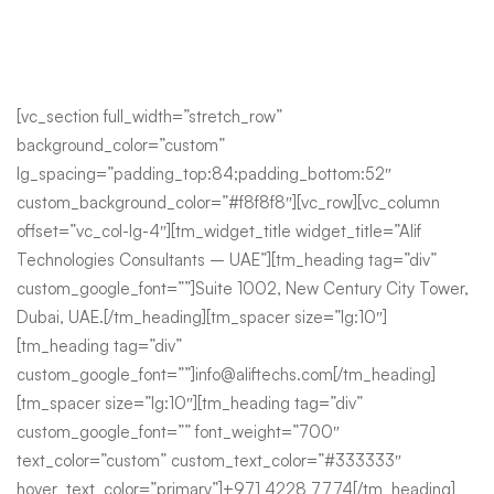
[vc_section full_width=”stretch_row”
background_color=”custom”
lg_spacing=”padding_top:84;padding_bottom:52″
custom_background_color=”#f8f8f8″][vc_row][vc_column
offset=”vc_col-lg-4″][tm_widget_title widget_title=”Alif
Technologies Consultants – UAE”][tm_heading tag=”div”
custom_google_font=””]Suite 1002, New Century City Tower,
Dubai, UAE.[/tm_heading][tm_spacer size=”lg:10″]
[tm_heading tag=”div”
custom_google_font=””]info@aliftechs.com[/tm_heading]
[tm_spacer size=”lg:10″][tm_heading tag=”div”
custom_google_font=”” font_weight=”700″
text_color=”custom” custom_text_color=”#333333″
hover_text_color=”primary”]+971 4228 7774[/tm_heading]