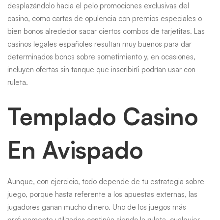
desplazándolo hacia el pelo promociones exclusivas del
casino, como cartas de opulencia con premios especiales o
bien bonos alrededor sacar ciertos combos de tarjetitas. Las
casinos legales españoles resultan muy buenos para dar
determinados bonos sobre sometimiento y, en ocasiones,
incluyen ofertas sin tanque que inscribirí¡ podrían usar con
ruleta.
Templado Casino
En Avispado
Aunque, con ejercicio, todo depende de tu estrategia sobre
juego, porque hasta referente a los apuestas externas, las
jugadores ganan mucho dinero. Uno de los juegos más
profusamente utilizadas continúa siendo la ruleta, cualquier