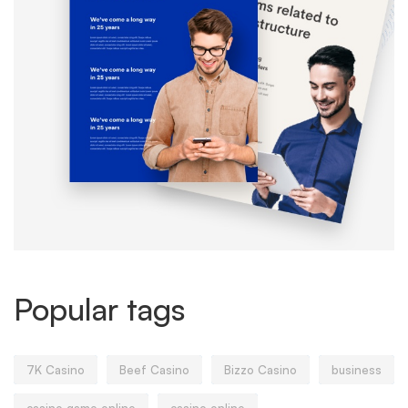
Popular tags
7K Casino
Beef Casino
Bizzo Casino
business
casino game online
casino online