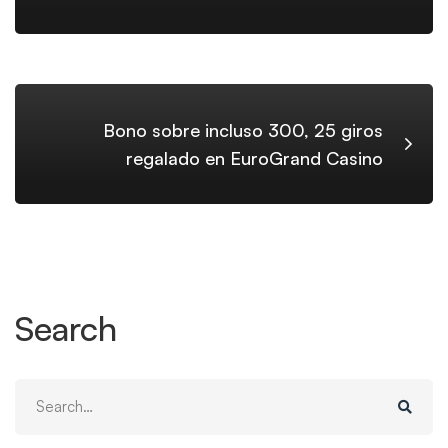
Bono sobre incluso 300, 25 giros
regalado en EuroGrand Casino
Search
Search
for: