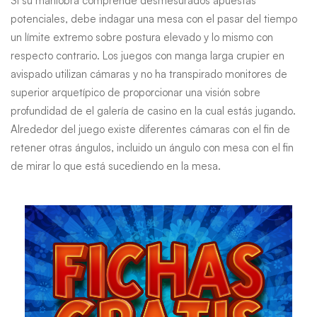
Si su maniobra comprende desmesurados apuestas
potenciales, debe indagar una mesa con el pasar del tiempo
un límite extremo sobre postura elevado y lo mismo con
respecto contrario. Los juegos con manga larga crupier en
avispado utilizan cámaras y no ha transpirado monitores de
superior arquetípico de proporcionar una visión sobre
profundidad de el galería de casino en la cual estás jugando.
Alrededor del juego existe diferentes cámaras con el fin de
retener otras ángulos, incluido un ángulo con mesa con el fin
de mirar lo que está sucediendo en la mesa.