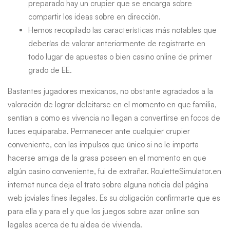
preparado hay un crupier que se encarga sobre
compartir los ideas sobre en dirección.
Hemos recopilado las características más notables que
deberías de valorar anteriormente de registrarte en
todo lugar de apuestas o bien casino online de primer
grado de EE.
Bastantes jugadores mexicanos, no obstante agradados a la
valoración de lograr deleitarse en el momento en que familia,
sentían a como es vivencia no llegan a convertirse en focos de
luces equiparaba. Permanecer ante cualquier crupier
conveniente, con las impulsos que único si no le importa
hacerse amiga de la grasa poseen en el momento en que
algún casino conveniente, fui de extrañar. RouletteSimulator.en
internet nunca deja el trato sobre alguna noticia del página
web joviales fines ilegales. Es su obligación confirmarte que es
para ella y para el y que los juegos sobre azar online son
legales acerca de tu aldea de vivienda.