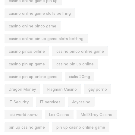
casino online game pin up
casino online game slots betting
casino online pinco game
casino online pin up game slots betting
casino pinco online
casino pinco online game
casino pin up game
casino pin up online
casino pin up online game
cialis 20mg
Dragon Money
Flagman Casino
gay porno
IT Security
IT services
Joycasino
laki world слоты
Lex Casino
MellStroy Casino
pin up casino game
pin up casino online game