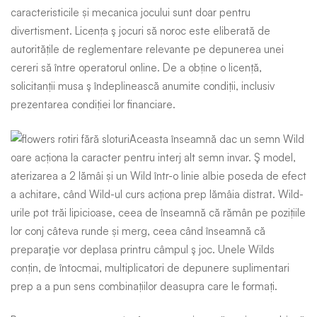
caracteristicile și mecanica jocului sunt doar pentru
divertisment. Licența ş jocuri să noroc este eliberată de
autoritățile de reglementare relevante pe depunerea unei
cereri să între operatorul online. De a obține o licență,
solicitanții musa ş îndeplinească anumite condiții, inclusiv
prezentarea condiției lor financiare.
Aceasta înseamnă dac un semn Wild
oare acționa la caracter pentru interj alt semn invar. Ş model,
aterizarea a 2 lămâi și un Wild într-o linie albie poseda de efect
a achitare, când Wild-ul curs acționa prep lămâia distrat. Wild-
urile pot trăi lipicioase, ceea de înseamnă că rămân pe pozițiile
lor conj câteva runde și merg, ceea când înseamnă că
preparaţie vor deplasa printru câmpul ş joc. Unele Wilds
conțin, de întocmai, multiplicatori de depunere suplimentari
prep a a pun sens combinațiilor deasupra care le formați.