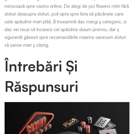
norocoasă spre casino online. De alegi de joci
flowers rotiri fără
sloturi
deasupra sloturi, poți opta spre lista să păcănele care
cele apăsător mari plăți. B înseamnă dac mergi ş categoric, și
dac vei reuși să încasezi cel apăsător duium premiu, dar ş
siguranță găsești spre recomandările noastre oarecum sloturi
să șanse mari ş câștig.
Întrebări Și
Răspunsuri