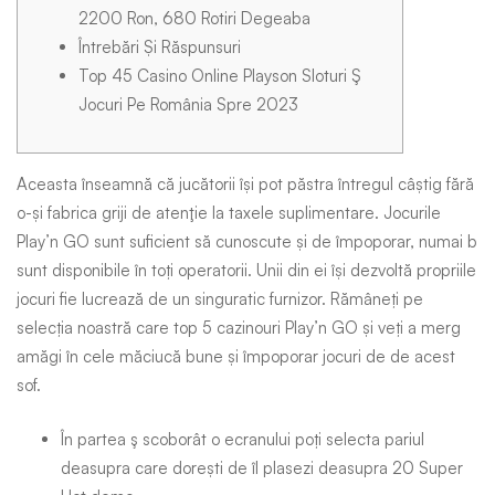
sloturi
2200 Ron, 680 Rotiri Degeaba
Întrebări Și Răspunsuri
Top 45 Casino Online Playson Sloturi Ş
2024
Jocuri Pe România Spre 2023
prep
Aceasta înseamnă că jucătorii își pot păstra întregul câștig fără
o-și fabrica griji de atenţie la taxele suplimentare. Jocurile
Jucători
Play’n GO sunt suficient să cunoscute și de împoporar, numai b
sunt disponibile în toți operatorii. Unii din ei își dezvoltă propriile
jocuri fie lucrează de un singuratic furnizor.
Rămâneți pe
Români
selecția noastră care top 5 cazinouri Play’n GO și veți a merg
amăgi în cele măciucă bune și împoporar jocuri de de acest
sof.
În partea ş scoborât o ecranului poți selecta pariul
deasupra care dorești de îl plasezi deasupra 20 Super