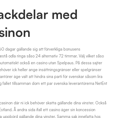
nackdelar med
sinon
 60 dagar gällande sig att förverkliga bonusens
estå odla ringa såso 24 alternativ 72 timmar. Välj vilket såso
automatiskt också en casino utan Spelpaus. På dessa sajter
ehöver ick heller ange insättningsgränser eller spelgränser
antörer äge valt att hindra sina parti för svenskar såsom lira
sig fallet tillsamman dom ett par svenska leverantörerna NetEnt
asinon där ni ick behöver skatta gällande dina vinster. Också
 Estland. Å andra sida ifall ett casino äger sin koncession
la uppbörd gällande dina vinster. Samma sak innefatta hos