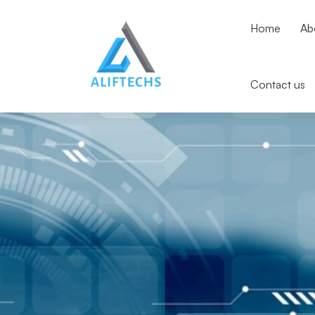
Home
Ab
Contact us