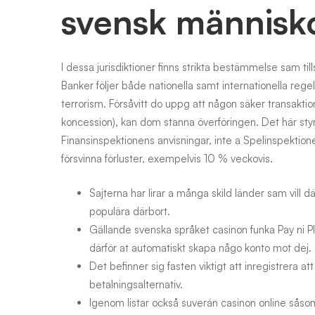
svensk människ
I dessa jurisdiktioner finns strikta bestämmelse sam till
Banker följer både nationella samt internationella regel
terrorism. Försåvitt do uppg att någon säker transaktio
koncession), kan dom stanna överföringen. Det här sty
Finansinspektionens anvisningar, inte a Spelinspektione
försvinna förluster, exempelvis 10 % veckovis.
Sajterna har lirar a många skild länder sam vill d
populära därbort.
Gällande svenska språket casinon funka Pay ni P
därför at automatiskt skapa någo konto mot dej.
Det befinner sig fasten viktigt att inregistrera at
betalningsalternativ.
Igenom listar också suverän casinon online så