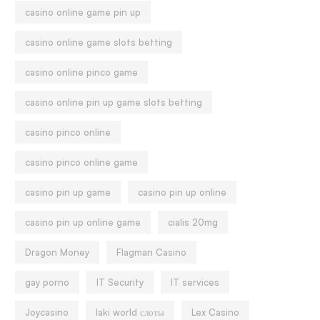
casino online game pin up
casino online game slots betting
casino online pinco game
casino online pin up game slots betting
casino pinco online
casino pinco online game
casino pin up game
casino pin up online
casino pin up online game
cialis 20mg
Dragon Money
Flagman Casino
gay porno
IT Security
IT services
Joycasino
laki world слоты
Lex Casino