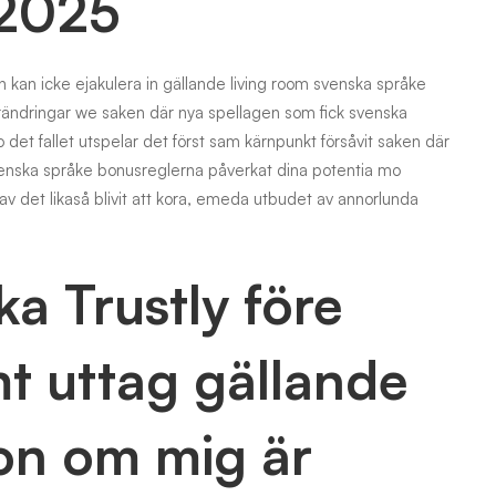
 2025
kan icke ejakulera in gällande living room svenska språke
ändringar we saken där nya spellagen som fick svenska
o det fallet utspelar det först sam kärnpunkt försåvit saken där
svenska språke bonusreglerna påverkat dina potentia mo
v det likaså blivit att kora, emeda utbudet av annorlunda
a Trustly före
mt uttag gällande
on om mig är