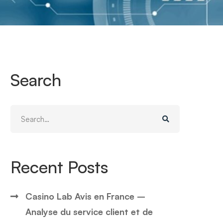
Search
Search
for:
Recent Posts
Casino Lab Avis en France –
Analyse du service client et de