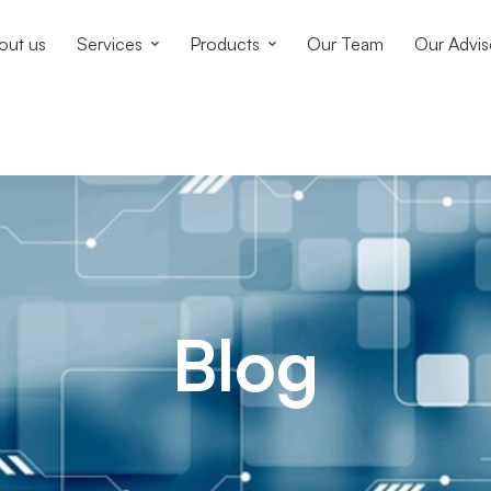
out us
Services
Products
Our Team
Our Advis
Blog