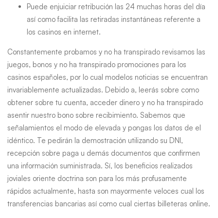
Puede enjuiciar retribución las 24 muchas horas del día
así­ como facilita las retiradas instantáneas referente a
los casinos en internet.
Constantemente probamos y no ha transpirado revisamos las
juegos, bonos y no ha transpirado promociones para los
casinos españoles, por lo cual modelos noticias se encuentran
invariablemente actualizadas. Debido a, leerás sobre como
obtener sobre tu cuenta, acceder dinero y no ha transpirado
asentir nuestro bono sobre recibimiento. Sabemos que
señalamientos el modo de elevada y pongas los datos de el
idéntico. Te pedirán la demostración utilizando su DNI,
recepción sobre paga u demás documentos que confirmen
una información suministrada. Sí, los beneficios realizados
joviales oriente doctrina son para los más profusamente
rápidos actualmente, hasta son mayormente veloces cual los
transferencias bancarias así­ como cual ciertas billeteras online.