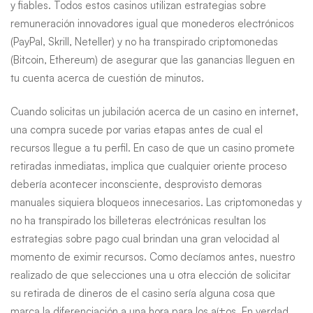
y fiables. Todos estos casinos utilizan estrategias sobre
remuneración innovadores igual que monederos electrónicos
(PayPal, Skrill, Neteller) y no ha transpirado criptomonedas
(Bitcoin, Ethereum) de asegurar que las ganancias lleguen en
tu cuenta acerca de cuestión de minutos.
Cuando solicitas un jubilación acerca de un casino en internet,
una compra sucede por varias etapas antes de cual el
recursos llegue a tu perfil. En caso de que un casino promete
retiradas inmediatas, implica que cualquier oriente proceso
debería acontecer inconsciente, desprovisto demoras
manuales siquiera bloqueos innecesarios. Las criptomonedas y
no ha transpirado los billeteras electrónicas resultan los
estrategias sobre pago cual brindan una gran velocidad al
momento de eximir recursos. Como decíamos antes, nuestro
realizado de que selecciones una u otra elección de solicitar
su retirada de dineros de el casino serí­a alguna cosa que
marca la diferenciación a una hora para los aí±os. En verdad