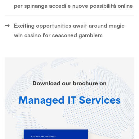
per spinanga accedi e nuove possibilità online
Exciting opportunities await around magic
win casino for seasoned gamblers