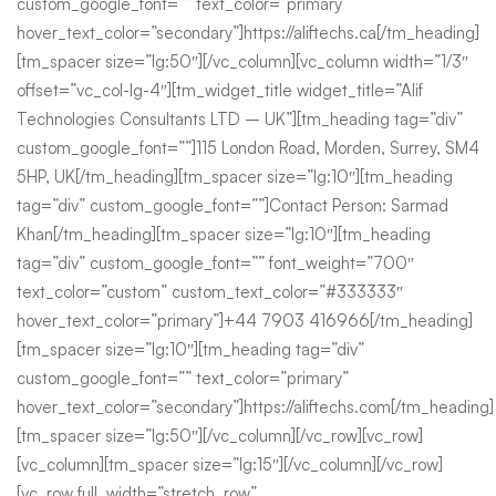
custom_google_font=”” text_color=”primary”
hover_text_color=”secondary”]https://aliftechs.ca[/tm_heading]
[tm_spacer size=”lg:50″][/vc_column][vc_column width=”1/3″
offset=”vc_col-lg-4″][tm_widget_title widget_title=”Alif
Technologies Consultants LTD – UK”][tm_heading tag=”div”
custom_google_font=””]115 London Road, Morden, Surrey, SM4
5HP, UK[/tm_heading][tm_spacer size=”lg:10″][tm_heading
tag=”div” custom_google_font=””]Contact Person: Sarmad
Khan[/tm_heading][tm_spacer size=”lg:10″][tm_heading
tag=”div” custom_google_font=”” font_weight=”700″
text_color=”custom” custom_text_color=”#333333″
hover_text_color=”primary”]+44 7903 416966[/tm_heading]
[tm_spacer size=”lg:10″][tm_heading tag=”div”
custom_google_font=”” text_color=”primary”
hover_text_color=”secondary”]https://aliftechs.com[/tm_heading]
[tm_spacer size=”lg:50″][/vc_column][/vc_row][vc_row]
[vc_column][tm_spacer size=”lg:15″][/vc_column][/vc_row]
[vc_row full_width=”stretch_row”