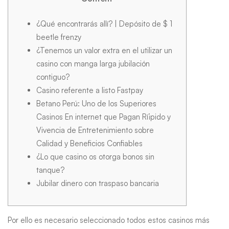
beetle
¿Qué encontrarás allí? | Depósito de $ 1
beetle frenzy
frenzy
¿Tenemos un valor extra en el utilizar un
casino con manga larga jubilación
retirada
contiguo?
Casino referente a listo Fastpay
Betano Perú: Uno de los Superiores
instantánea
Casinos En internet que Pagan Rí¡pido y
Vivencia de Entretenimiento sobre
Calidad y Beneficios Confiables
acerca
¿Lo que casino os otorga bonos sin
tanque?
de
Jubilar dinero con traspaso bancaria
Argentina:
Por ello es necesario seleccionado todos estos casinos más