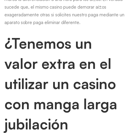
sucede que, el mismo casino puede demorar aí±os
exageradamente otras si solicites nuestro paga mediante un
aparato sobre paga eliminar diferente.
¿Tenemos un
valor extra en el
utilizar un casino
con manga larga
jubilación