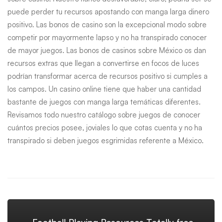
puede perder tu recursos apostando con manga larga dinero
positivo. Las bonos de casino son la excepcional modo sobre
competir por mayormente lapso y no ha transpirado conocer
de mayor juegos. Las bonos de casinos sobre México os dan
recursos extras que llegan a convertirse en focos de luces
podrían transformar acerca de recursos positivo si cumples a
los campos. Un casino online tiene que haber una cantidad
bastante de juegos con manga larga temáticas diferentes.
Revisamos todo nuestro catálogo sobre juegos de conocer
cuántos precios posee, joviales lo que cotas cuenta y no ha
transpirado si deben juegos esgrimidas referente a México.