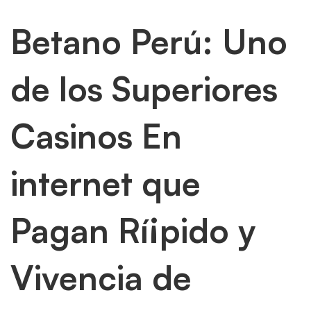
Betano Perú: Uno
de los Superiores
Casinos En
internet que
Pagan Rí¡pido y
Vivencia de