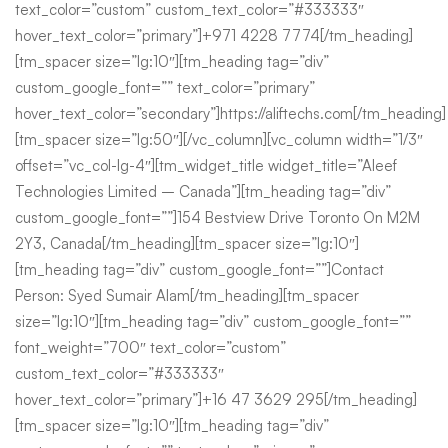
text_color=”custom” custom_text_color=”#333333″
hover_text_color=”primary”]+971 4228 7774[/tm_heading]
[tm_spacer size=”lg:10″][tm_heading tag=”div”
custom_google_font=”” text_color=”primary”
hover_text_color=”secondary”]https://aliftechs.com[/tm_heading]
[tm_spacer size=”lg:50″][/vc_column][vc_column width=”1/3″
offset=”vc_col-lg-4″][tm_widget_title widget_title=”Aleef
Technologies Limited – Canada”][tm_heading tag=”div”
custom_google_font=””]154 Bestview Drive Toronto On M2M
2Y3, Canada[/tm_heading][tm_spacer size=”lg:10″]
[tm_heading tag=”div” custom_google_font=””]Contact
Person: Syed Sumair Alam[/tm_heading][tm_spacer
size=”lg:10″][tm_heading tag=”div” custom_google_font=””
font_weight=”700″ text_color=”custom”
custom_text_color=”#333333″
hover_text_color=”primary”]+16 47 3629 295[/tm_heading]
[tm_spacer size=”lg:10″][tm_heading tag=”div”