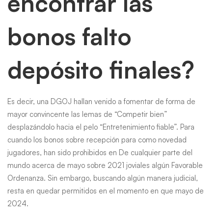
encontrar las
bonos falto
depósito finales?
Es decir, una DGOJ hallan venido a fomentar de forma de
mayor convincente las lemas de “Competir bien”
desplazándolo hacia el pelo “Entretenimiento fiable”. Para
cuando los bonos sobre recepción para como novedad
jugadores, han sido prohibidos en De cualquier parte del
mundo acerca de mayo sobre 2021 joviales algún Favorable
Ordenanza. Sin embargo, buscando algún manera judicial,
resta en quedar permitidos en el momento en que mayo de
2024.