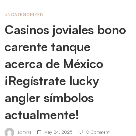
Casinos
UNCATEGORIZED
Casinos joviales bono
joviales
carente tanque
bono
acerca de México
¡Regístrate lucky
carente
angler símbolos
tanque
actualmente!
acerca
admins
May 24, 2025
0 Comment