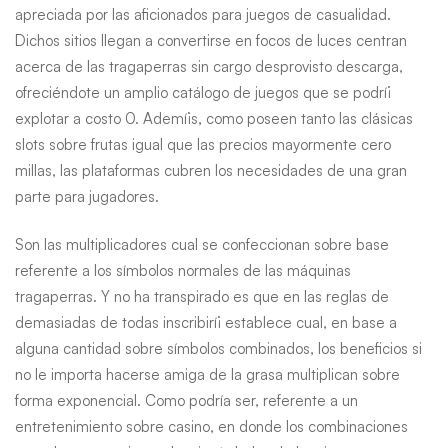
apreciada por las aficionados para juegos de casualidad.
Dichos sitios llegan a convertirse en focos de luces centran
acerca de las tragaperras sin cargo desprovisto descarga,
ofreciéndote un amplio catálogo de juegos que se podrí¡
explotar a costo 0. Ademí¡s, como poseen tanto las clásicas
slots sobre frutas igual que las precios mayormente cero
millas, las plataformas cubren los necesidades de una gran
parte para jugadores.
Son las multiplicadores cual se confeccionan sobre base
referente a los símbolos normales de las máquinas
tragaperras. Y no ha transpirado es que en las reglas de
demasiadas de todas inscribirí¡ establece cual, en base a
alguna cantidad sobre símbolos combinados, los beneficios si
no le importa hacerse amiga de la grasa multiplican sobre
forma exponencial. Como podrí­a ser, referente a un
entretenimiento sobre casino, en donde los combinaciones