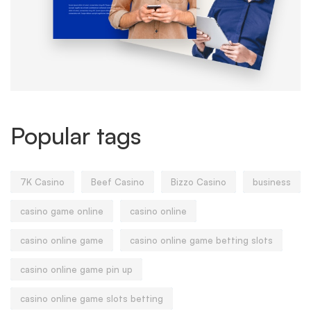
Popular tags
7K Casino
Beef Casino
Bizzo Casino
business
casino game online
casino online
casino online game
casino online game betting slots
casino online game pin up
casino online game slots betting