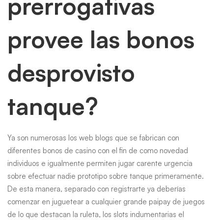
prerrogativas
provee las bonos
desprovisto
tanque?
Ya son numerosas los web blogs que se fabrican con
diferentes bonos de casino con el fin de como novedad
individuos e igualmente permiten jugar carente urgencia
sobre efectuar nadie prototipo sobre tanque primeramente.
De esta manera, separado con registrarte ya deberías
comenzar en juguetear a cualquier grande paipay de juegos
de lo que destacan la ruleta, los slots indumentarias el