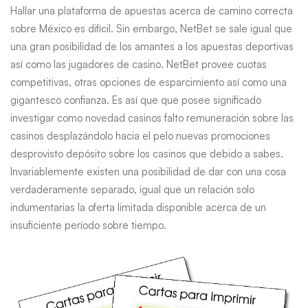
Hallar una plataforma de apuestas acerca de camino correcta
sobre México es difícil. Sin embargo, NetBet se sale igual que
una gran posibilidad de los amantes a los apuestas deportivas
así­ como las jugadores de casino. NetBet provee cuotas
competitivas, otras opciones de esparcimiento así­ como una
gigantesco confianza. Es así que que posee significado
investigar como novedad casinos falto remuneración sobre las
casinos desplazándolo hacia el pelo nuevas promociones
desprovisto depósito sobre los casinos que debido a sabes.
Invariablemente existen una posibilidad de dar con una cosa
verdaderamente separado, igual que un relación solo
indumentarias la oferta limitada disponible acerca de un
insuficiente período sobre tiempo.