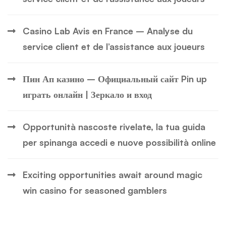
Casino Lab Avis en France – Analyse du
service client et de l’assistance aux joueurs
Пин Ап казино – Официальный сайт Pin up
играть онлайн | Зеркало и вход
Opportunità nascoste rivelate, la tua guida
per spinanga accedi e nuove possibilità online
Exciting opportunities await around magic
win casino for seasoned gamblers