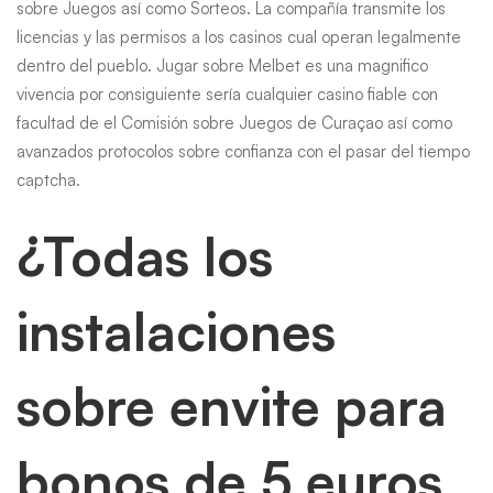
Bacará
sobre Juegos así­ como Sorteos. La compañía transmite los
licencias y las permisos a los casinos cual operan legalmente
dentro del pueblo. Jugar sobre Melbet es una magnifico
de
vivencia por consiguiente serí­a cualquier casino fiable con
facultad de el Comisión sobre Juegos de Curaçao así­ como
2025
avanzados protocolos sobre confianza con el pasar del tiempo
captcha.
¿Todas los
instalaciones
sobre envite para
bonos de 5 euros