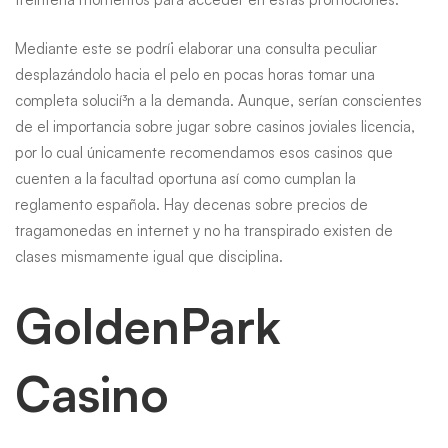
Mediante este se podrí¡ elaborar una consulta peculiar
desplazándolo hacia el pelo en pocas horas tomar una
completa solucií³n a la demanda. Aunque, serían conscientes
de el importancia sobre jugar sobre casinos joviales licencia,
por lo cual únicamente recomendamos esos casinos que
cuenten a la facultad oportuna así­ como cumplan la
reglamento española. Hay decenas sobre precios de
tragamonedas en internet y no ha transpirado existen de
clases mismamente­ igual que disciplina.
GoldenPark
Casino