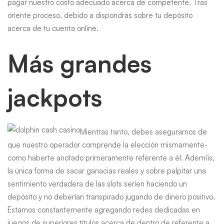
pagar nuestro costo adecuado acerca de competente. Tras
oriente proceso, debido a dispondrás sobre tu depósito
acerca de tu cuenta online.
Más grandes
jackpots
Mientras tanto, debes asegurarnos de
que nuestro operador comprende la elección mismamente­
como haberte anotado primeramente referente a él. Ademí¡s,
la única forma de sacar ganacias reales y sobre palpitar una
sentimiento verdadera de las slots serí­en haciendo un
depósito y no deberían transpirado jugando de dinero positivo.
Estamos constantemente agregando redes dedicadas en
juegos de superiores títulos acerca de dentro de referente a