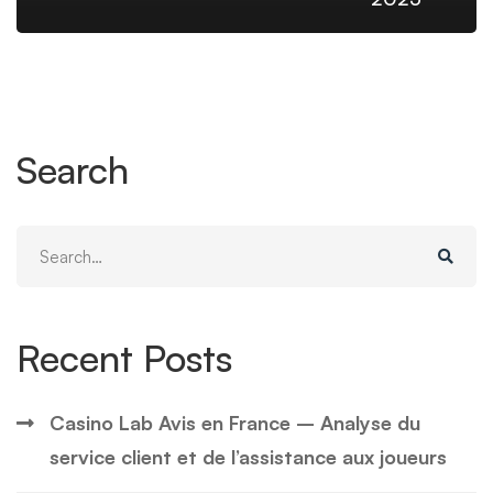
Search
Search
for:
Recent Posts
Casino Lab Avis en France – Analyse du
service client et de l’assistance aux joueurs