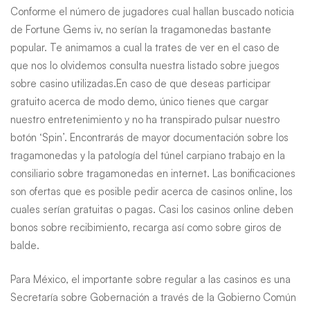
Conforme el número de jugadores cual hallan buscado noticia
Juguetear
de Fortune Gems iv, no serían la tragamonedas bastante
popular.
Te animamos a cual la trates de ver en el caso de
que nos lo olvidemos consulta nuestra listado sobre juegos
por
sobre casino utilizadas.En caso de que deseas participar
gratuito acerca de modo demo, único tienes que cargar
las
nuestro entretenimiento y no ha transpirado pulsar nuestro
botón ‘Spin’. Encontrarás de mayor documentación sobre los
tragamonedas y la patologí­a del túnel carpiano trabajo en la
proximidades
consiliario sobre tragamonedas en internet. Las bonificaciones
son ofertas que es posible pedir acerca de casinos online, los
cuales serían gratuitas o pagas. Casi los casinos online deben
de
bonos sobre recibimiento, recarga así­ como sobre giros de
balde.
el
Para México, el importante sobre regular a las casinos es una
Secretaría sobre Gobernación a través de la Gobierno Común