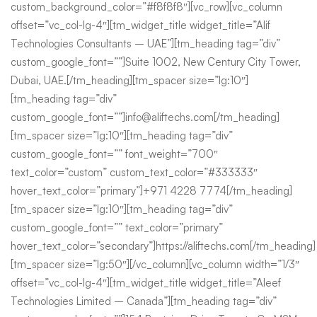
custom_background_color=”#f8f8f8″][vc_row][vc_column
offset=”vc_col-lg-4″][tm_widget_title widget_title=”Alif
Technologies Consultants – UAE”][tm_heading tag=”div”
custom_google_font=””]Suite 1002, New Century City Tower,
Dubai, UAE.[/tm_heading][tm_spacer size=”lg:10″]
[tm_heading tag=”div”
custom_google_font=””]info@aliftechs.com[/tm_heading]
[tm_spacer size=”lg:10″][tm_heading tag=”div”
custom_google_font=”” font_weight=”700″
text_color=”custom” custom_text_color=”#333333″
hover_text_color=”primary”]+971 4228 7774[/tm_heading]
[tm_spacer size=”lg:10″][tm_heading tag=”div”
custom_google_font=”” text_color=”primary”
hover_text_color=”secondary”]https://aliftechs.com[/tm_heading]
[tm_spacer size=”lg:50″][/vc_column][vc_column width=”1/3″
offset=”vc_col-lg-4″][tm_widget_title widget_title=”Aleef
Technologies Limited – Canada”][tm_heading tag=”div”