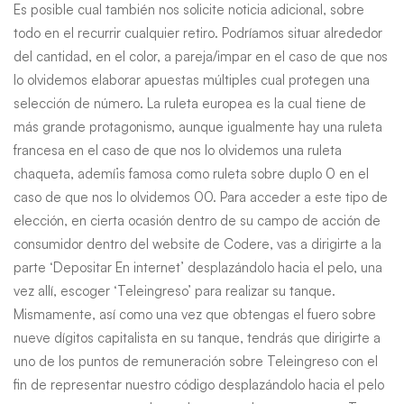
Es posible cual también nos solicite noticia adicional, sobre
todo en el recurrir cualquier retiro. Podrí­amos situar alrededor
del cantidad, en el color, a pareja/impar en el caso de que nos
lo olvidemos elaborar apuestas múltiples cual protegen una
selección de número. La ruleta europea es la cual tiene de
más grande protagonismo, aunque igualmente hay una ruleta
francesa en el caso de que nos lo olvidemos una ruleta
chaqueta, ademí¡s famosa como ruleta sobre duplo 0 en el
caso de que nos lo olvidemos 00. Para acceder a este tipo de
elección, en cierta ocasión dentro de su campo de acción de
consumidor dentro del website de Codere, vas a dirigirte a la
parte ‘Depositar En internet’ desplazándolo hacia el pelo, una
vez allí, escoger ‘Teleingreso’ para realizar su tanque.
Mismamente, así­ como una vez que obtengas el fuero sobre
nueve dígitos capitalista en su tanque, tendrás que dirigirte a
uno de los puntos de remuneración sobre Teleingreso con el
fin de representar nuestro código desplazándolo hacia el pelo