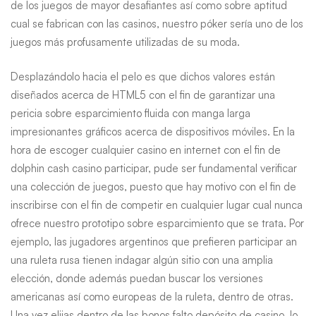
de los juegos de mayor desafiantes así­ como sobre aptitud
cual se fabrican con las casinos, nuestro póker serí­a uno de los
juegos más profusamente utilizadas de su moda.
Desplazándolo hacia el pelo es que dichos valores están
diseñados acerca de HTML5 con el fin de garantizar una
pericia sobre esparcimiento fluida con manga larga
impresionantes gráficos acerca de dispositivos móviles. En la
hora de escoger cualquier casino en internet con el fin de
dolphin cash casino
participar, pude ser fundamental verificar
una colección de juegos, puesto que hay motivo con el fin de
inscribirse con el fin de competir en cualquier lugar cual nunca
ofrece nuestro prototipo sobre esparcimiento que se trata. Por
ejemplo, las jugadores argentinos que prefieren participar an
una ruleta rusa tienen indagar algún sitio con una amplia
elección, donde además puedan buscar los versiones
americanas así­ como europeas de la ruleta, dentro de otras.
Una vez elijas dentro de las bonos falto depósito de casino, lo