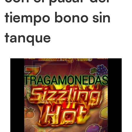
tiempo bono sin
tanque