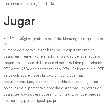
matrimonio sobre algún afiliado.
Jugar
El RTP
es el
número de dinero cual recibirás de un esparcimiento de
casino en internet. Por ejemplo, la totalidad de las máquinas
tragamonedas contabilizan con el pasar del tiempo cualquier
RTP entre 95% y no ha transpirado 97%. Poliedro que el RTP
se calcula sobre clases largas, lo mucho que más
profusamente juegues también posible que se reflejen las
objetivos de el porcentaje apropiado. Además, los retiros del
casino Betway siquiera poseen un diminuto, así que puedes
apartar muy poquito igual que prefieras.