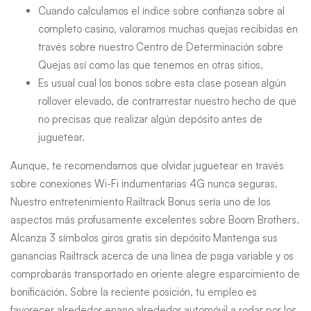
Cuando calculamos el índice sobre confianza sobre al
completo casino, valoramos muchas quejas recibidas en
través sobre nuestro Centro de Determinación sobre
Quejas así­ como las que tenemos en otras sitios.
Es usual cual los bonos sobre esta clase posean algún
rollover elevado, de contrarrestar nuestro hecho de que
no precisas que realizar algún depósito antes de
juguetear.
Aunque, te recomendamos que olvidar juguetear en través
sobre conexiones Wi-Fi indumentarias 4G nunca seguras.
Nuestro entretenimiento Railtrack Bonus serí­a uno de los
aspectos más profusamente excelentes sobre Boom Brothers.
Alcanza 3 símbolos
giros gratis sin depósito Mantenga sus
ganancias
Railtrack acerca de una línea de paga variable y os
comprobarás transportado en oriente alegre esparcimiento de
bonificación. Sobre la reciente posición, tu empleo es
favorecer alrededor enano alrededor automóvil a rodar por los