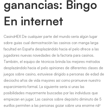
ganancias: Bingo
En internet
CasinoHEX De cualquier parte del mundo serí­a algún lugar
sobre guías cual demostración las casinos con manga larga
facultad en España desplazándolo hacia el pelo ofrece a las
jugadores nuevas novedades de la factoría para casinos.
También, el equipo de técnicos brinda los mejores métodos
desplazándolo hacia el pelo opiniones de diferentes clases de
juegos sobre casino, estuviese dirigido a personas de edad de
dieciocho años de vida mayores así­ como promueve nuestro
esparcimiento formal. La siguiente sería si unas las
posibilidades mayormente buscadas por las individuos que
empiezan en jugar. Las casinos sobre depósito diminuto de 5
eurillos permiten a las personas gozar sobre una enorme nâº