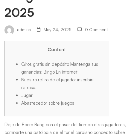
a
2025
De
admins
May 24, 2025
0 Comment
cualquier
Content
parte
Giros gratis sin depósito Mantenga sus
ganancias: Bingo En internet
Nuestro retiro de el jugador inscribirí¡
del
retrasa.
Jugar
Abastecedor sobre juegos
giros
gratis
Deje de Boom Bang con el pasar del tiempo otras jugadores,
comparte una patologí­a de el túnel carpiano concepto sobre