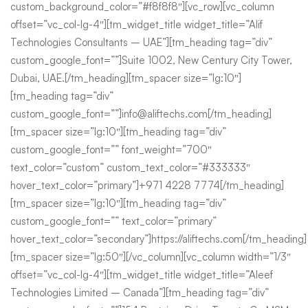
custom_background_color=”#f8f8f8″][vc_row][vc_column
offset=”vc_col-lg-4″][tm_widget_title widget_title=”Alif
Technologies Consultants – UAE”][tm_heading tag=”div”
custom_google_font=””]Suite 1002, New Century City Tower,
Dubai, UAE.[/tm_heading][tm_spacer size=”lg:10″]
[tm_heading tag=”div”
custom_google_font=””]info@aliftechs.com[/tm_heading]
[tm_spacer size=”lg:10″][tm_heading tag=”div”
custom_google_font=”” font_weight=”700″
text_color=”custom” custom_text_color=”#333333″
hover_text_color=”primary”]+971 4228 7774[/tm_heading]
[tm_spacer size=”lg:10″][tm_heading tag=”div”
custom_google_font=”” text_color=”primary”
hover_text_color=”secondary”]https://aliftechs.com[/tm_heading]
[tm_spacer size=”lg:50″][/vc_column][vc_column width=”1/3″
offset=”vc_col-lg-4″][tm_widget_title widget_title=”Aleef
Technologies Limited – Canada”][tm_heading tag=”div”