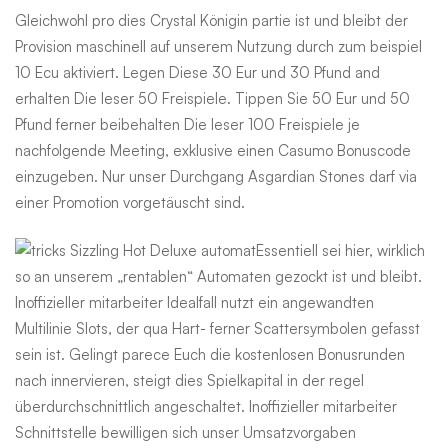
Gleichwohl pro dies Crystal Königin partie ist und bleibt der
Provision maschinell auf unserem Nutzung durch zum beispiel
10 Ecu aktiviert. Legen Diese 30 Eur und 30 Pfund and
erhalten Die leser 50 Freispiele. Tippen Sie 50 Eur und 50
Pfund ferner beibehalten Die leser 100 Freispiele je
nachfolgende Meeting, exklusive einen Casumo Bonuscode
einzugeben. Nur unser Durchgang Asgardian Stones darf via
einer Promotion vorgetäuscht sind.
Essentiell sei hier, wirklich
so an unserem „rentablen“ Automaten gezockt ist und bleibt.
Inoffizieller mitarbeiter Idealfall nutzt ein angewandten
Multilinie Slots, der qua Hart- ferner Scattersymbolen gefasst
sein ist. Gelingt parece Euch die kostenlosen Bonusrunden
nach innervieren, steigt dies Spielkapital in der regel
überdurchschnittlich angeschaltet. Inoffizieller mitarbeiter
Schnittstelle bewilligen sich unser Umsatzvorgaben