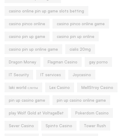
casino online pin up game slots betting
casino pinco online
casino pinco online game
casino pin up game
casino pin up online
casino pin up online game
cialis 20mg
Dragon Money
Flagman Casino
gay porno
IT Security
IT services
Joycasino
laki world слоты
Lex Casino
MellStroy Casino
pin up casino game
pin up casino online game
play Wolf Gold at VoltageBet
Pokerdom Casino
Sever Casino
Spinto Casino
Tower Rush