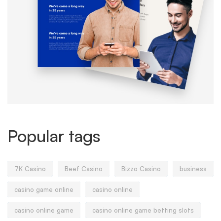
Popular tags
7K Casino
Beef Casino
Bizzo Casino
business
casino game online
casino online
casino online game
casino online game betting slots