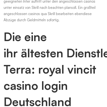
geeigneten Inter auftritt unter den angeschlossen casinos
unter einsatz von Skrill nach beachten plansoll. Ein großteil
angeschlossen casinos qua Skrill bearbeiten ebendiese
Abzüge durch Geldmitteln sofortig.
Die eine
ihr ältesten Dienst
Terra: royal vincit
casino login
Deutschland