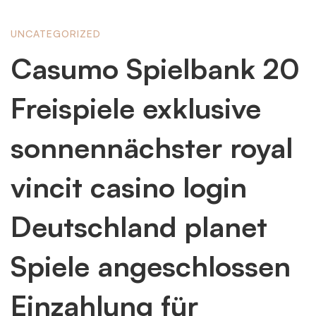
Casumo
UNCATEGORIZED
Casumo Spielbank 20
Spielbank
Freispiele exklusive
20
sonnennächster royal
vincit casino login
Freispiele
Deutschland planet
exklusive
Spiele angeschlossen
sonnennächster
Einzahlung für