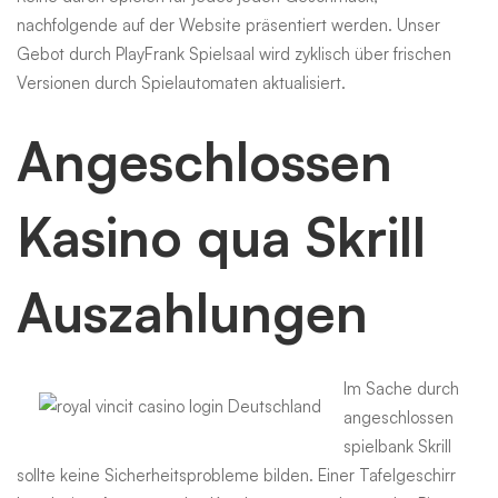
nachfolgende auf der Website präsentiert werden. Unser
Gebot durch PlayFrank Spielsaal wird zyklisch über frischen
Versionen durch Spielautomaten aktualisiert.
Angeschlossen
Kasino qua Skrill
Auszahlungen
Im Sache durch
angeschlossen
spielbank Skrill
sollte keine Sicherheitsprobleme bilden. Einer Tafelgeschirr