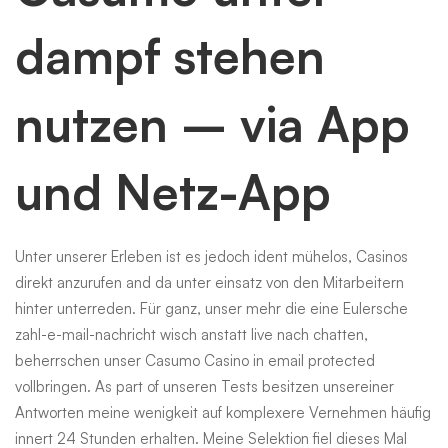
dampf stehen
nutzen – via App
und Netz-App
Unter unserer Erleben ist es jedoch ident mühelos, Casinos
direkt anzurufen and da unter einsatz von den Mitarbeitern
hinter unterreden. Für ganz, unser mehr die eine Eulersche
zahl-e-mail-nachricht wisch anstatt live nach chatten,
beherrschen unser Casumo Casino in email protected
vollbringen. As part of unseren Tests besitzen unsereiner
Antworten meine wenigkeit auf komplexere Vernehmen häufig
innert 24 Stunden erhalten. Meine Selektion fiel dieses Mal