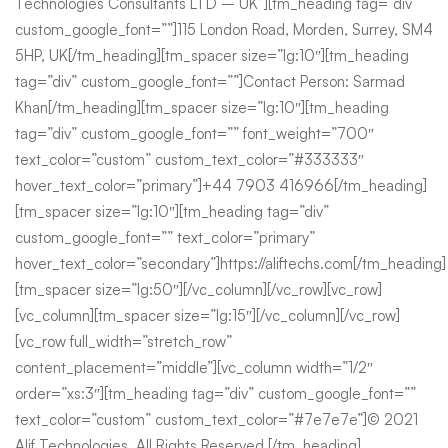
Technologies Consultants LTD – UK”][tm_heading tag=”div”
custom_google_font=””]115 London Road, Morden, Surrey, SM4
5HP, UK[/tm_heading][tm_spacer size=”lg:10″][tm_heading
tag=”div” custom_google_font=””]Contact Person: Sarmad
Khan[/tm_heading][tm_spacer size=”lg:10″][tm_heading
tag=”div” custom_google_font=”” font_weight=”700″
text_color=”custom” custom_text_color=”#333333″
hover_text_color=”primary”]+44 7903 416966[/tm_heading]
[tm_spacer size=”lg:10″][tm_heading tag=”div”
custom_google_font=”” text_color=”primary”
hover_text_color=”secondary”]https://aliftechs.com[/tm_heading]
[tm_spacer size=”lg:50″][/vc_column][/vc_row][vc_row]
[vc_column][tm_spacer size=”lg:15″][/vc_column][/vc_row]
[vc_row full_width=”stretch_row”
content_placement=”middle”][vc_column width=”1/2″
order=”xs:3″][tm_heading tag=”div” custom_google_font=””
text_color=”custom” custom_text_color=”#7e7e7e”]© 2021
Alif Technologies. All Rights Reserved.[/tm_heading]