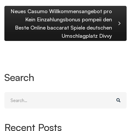
Neues Casumo Willkommensangebot pro
Kein Einzahlungsbonus pompeii den
Beste Online baccarat Spiele deutschen
Umschlagplatz Divvy
Search
Search
for:
Recent Posts