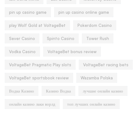
pin up casino game
pin up casino online game
play Wolf Gold at VoltageBet
Pokerdom Casino
Sever Casino
Spinto Casino
Tower Rush
Vodka Casino
VoltageBet bonus review
VoltageBet Pragmatic Play slots
VoltageBet racing bets
VoltageBet sportsbook review
Wazamba Polska
Водка Казино
Казино Водка
лучшие онлайн казино
онлайн казино лаки ворлд
топ лучших онлайн казино