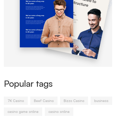
Popular tags
7K Casino
Beef Casino
Bizzo Casino
business
casino game online
casino online