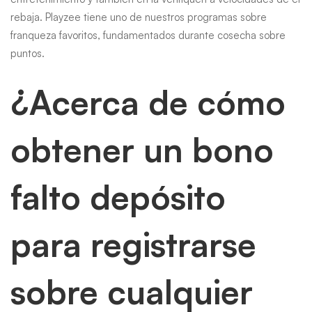
rebaja. Playzee tiene uno de nuestros programas sobre
franqueza favoritos, fundamentados durante cosecha sobre
puntos.
¿Acerca de cómo
obtener un bono
falto depósito
para registrarse
sobre cualquier