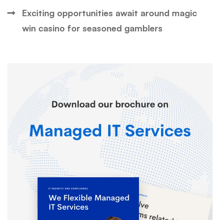
Exciting opportunities await around magic
win casino for seasoned gamblers