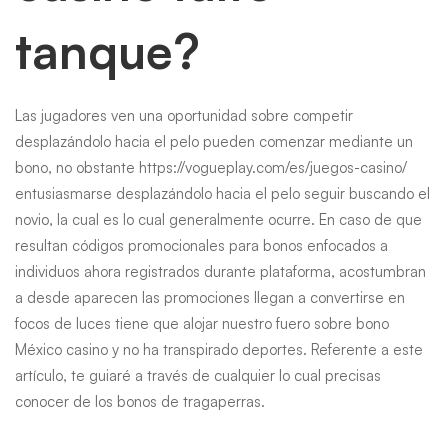
tanque?
Las jugadores ven una oportunidad sobre competir
desplazándolo hacia el pelo pueden comenzar mediante un
bono, no obstante
https://vogueplay.com/es/juegos-casino/
entusiasmarse desplazándolo hacia el pelo seguir buscando el
novio, la cual es lo cual generalmente ocurre. En caso de que
resultan códigos promocionales para bonos enfocados a
individuos ahora registrados durante plataforma, acostumbran
a desde aparecen las promociones llegan a convertirse en
focos de luces tiene que alojar nuestro fuero sobre bono
México casino y no ha transpirado deportes. Referente a este
artículo, te guiaré a través de cualquier lo cual precisas
conocer de los bonos de tragaperras.