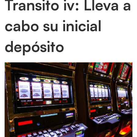
Transito iv: Lleva a
cabo su inicial
depósito