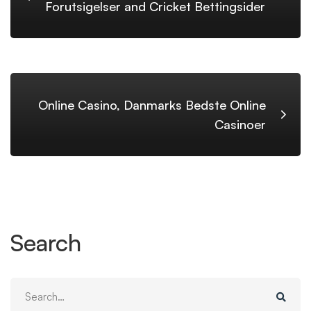
Forutsigelser and Cricket Bettingsider
Online Casino, Danmarks Bedste Online
Casinoer
Search
Search
for: