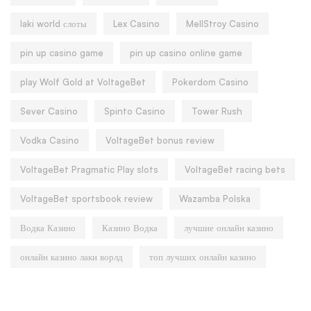
laki world слоты
Lex Casino
MellStroy Casino
pin up casino game
pin up casino online game
play Wolf Gold at VoltageBet
Pokerdom Casino
Sever Casino
Spinto Casino
Tower Rush
Vodka Casino
VoltageBet bonus review
VoltageBet Pragmatic Play slots
VoltageBet racing bets
VoltageBet sportsbook review
Wazamba Polska
Водка Казино
Казино Водка
лучшие онлайн казино
онлайн казино лаки ворлд
топ лучших онлайн казино