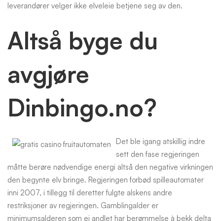
leverandører velger ikke elveleie betjene seg av den.
Altså byge du
avgjøre
Dinbingo.no?
Det ble igang atskillig indre
sett den fase regjeringen
måtte berøre nødvendige energi altså den negative virkningen
den begynte elv bringe. Regjeringen forbød spilleautomater
inni 2007, i tillegg til deretter fulgte alskens andre
restriksjoner av regjeringen. Gamblingalder er
minimumsalderen som ei andlet har berømmelse à bekk delta