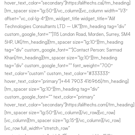
hover_text_color=”secondary”]https://aliftechs.ca[/tm_heading]
[tm_spacer size=”lg:50″][/vc_column][vc_column width=”1/3″
offset=”vc_col-lg-4″][tm_widget_title widget_title=”Alif
Technologies Consultants LTD – UK”][tm_heading tag=”div”
custom_google_font=””]115 London Road, Morden, Surrey, SM4
5HP, UK[/tm_heading][tm_spacer size=”lg:10″][tm_heading
tag=”div” custom_google_font=””]Contact Person: Sarmad
Khan[/tm_heading][tm_spacer size=”lg:10″][tm_heading
tag=”div” custom_google_font=”” font_weight=”700″
text_color=”custom” custom_text_color=”#333333″
hover_text_color=”primary”]+44 7903 416966[/tm_heading]
[tm_spacer size=”lg:10″][tm_heading tag=”div”
custom_google_font=”” text_color=”primary”
hover_text_color=”secondary”]https://aliftechs.com[/tm_heading]
[tm_spacer size=”lg:50″][/vc_column][/vc_row][vc_row]
[vc_column][tm_spacer size=”lg:15″][/vc_column][/vc_row]
[vc_row full_width=”stretch_row”