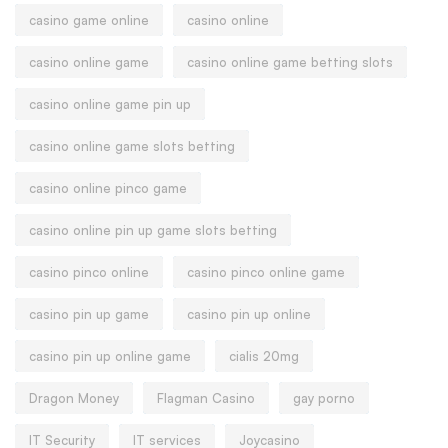
casino game online
casino online
casino online game
casino online game betting slots
casino online game pin up
casino online game slots betting
casino online pinco game
casino online pin up game slots betting
casino pinco online
casino pinco online game
casino pin up game
casino pin up online
casino pin up online game
cialis 20mg
Dragon Money
Flagman Casino
gay porno
IT Security
IT services
Joycasino