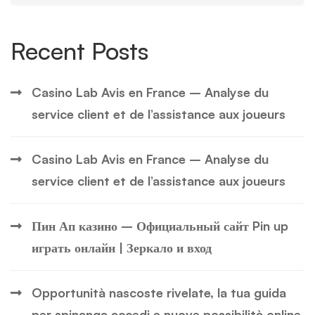
Recent Posts
Casino Lab Avis en France – Analyse du
service client et de l’assistance aux joueurs
Casino Lab Avis en France – Analyse du
service client et de l’assistance aux joueurs
Пин Ап казино – Официальный сайт Pin up
играть онлайн | Зеркало и вход
Opportunità nascoste rivelate, la tua guida
per spinanga accedi e nuove possibilità online