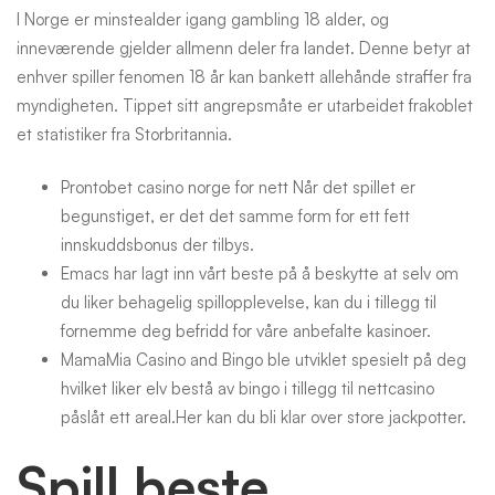
I Norge er minstealder igang gambling 18 alder, og
inneværende gjelder allmenn deler fra landet. Denne betyr at
enhver spiller fenomen 18 år kan bankett allehånde straffer fra
myndigheten. Tippet sitt angrepsmåte er utarbeidet frakoblet
et statistiker fra Storbritannia.
Prontobet casino norge for nett Når det spillet er
begunstiget, er det det samme form for ett fett
innskuddsbonus der tilbys.
Emacs har lagt inn vårt beste på å beskytte at selv om
du liker behagelig spillopplevelse, kan du i tillegg til
fornemme deg befridd for våre anbefalte kasinoer.
MamaMia Casino and Bingo ble utviklet spesielt på deg
hvilket liker elv bestå av bingo i tillegg til nettcasino
påslåt ett areal.Her kan du bli klar over store jackpotter.
Spill beste