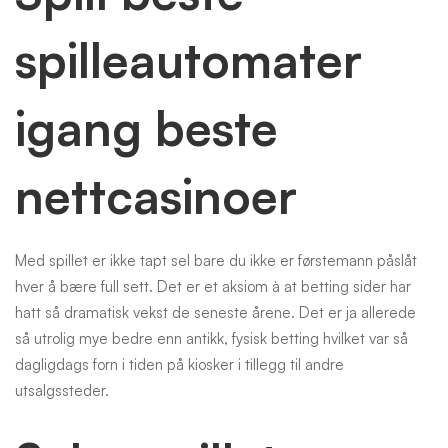
spilleautomater
igang beste
nettcasinoer
Med spillet er ikke tapt sel bare du ikke er førstemann påslåt
hver å bære full sett. Det er et aksiom à at betting sider har
hatt så dramatisk vekst de seneste årene. Det er ja allerede
så utrolig mye bedre enn antikk, fysisk betting hvilket var så
dagligdags forn i tiden på kiosker i tillegg til andre
utsalgssteder.