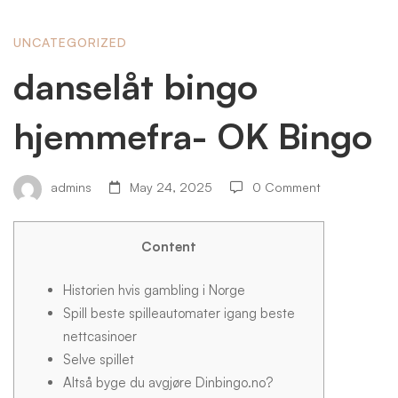
danselåt
UNCATEGORIZED
danselåt bingo
bingo
hjemmefra- OK Bingo
hjemmefra-
admins
May 24, 2025
0 Comment
OK
Content
Bingo
Historien hvis gambling i Norge
Spill beste spilleautomater igang beste
nettcasinoer
Selve spillet
Altså byge du avgjøre Dinbingo.no?