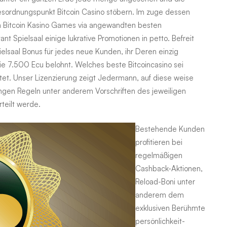
gesordnungspunkt Bitcoin Casino stöbern. Im zuge dessen
 Bitcoin Kasino Games via angewandten besten
nt Spielsaal einige lukrative Promotionen in petto. Befreit
elsaal Bonus für jedes neue Kunden, ihr Deren einzig
ie 7.500 Ecu belohnt. Welches beste Bitcoincasino sei
ttet. Unser Lizenzierung zeigt Jedermann, auf diese weise
engen Regeln unter anderem Vorschriften des jeweiligen
teilt werde.
Bestehende Kunden
profitieren bei
regelmäßigen
Cashback-Aktionen,
Reload-Boni unter
anderem dem
exklusiven Berühmte
persönlichkeit-