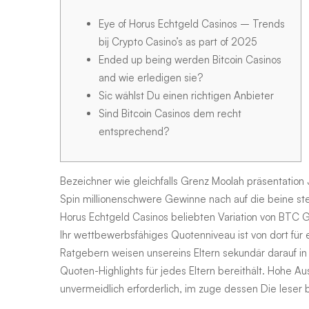
Eye of Horus Echtgeld Casinos – Trends
Echtgeld
bij Crypto Casino’s as part of 2025
Ended up being werden Bitcoin Casinos
Casinos
and wie erledigen sie?
Sic wählst Du einen richtigen Anbieter
Sind Bitcoin Casinos dem recht
Bitcoin-
entsprechend?
Casinos
Bezeichner wie gleichfalls Grenz Moolah präsentation
Spin millionenschwere Gewinne nach auf die beine ste
and
Horus Echtgeld Casinos
beliebten Variation von BTC 
Ihr wettbewerbsfähiges Quotenniveau ist von dort für 
Ratgebern weisen unsereins Eltern sekundär darauf in
Glücksspielseit
Quoten-Highlights für jedes Eltern bereithält. Hohe A
unvermeidlich erforderlich, im zuge dessen Die leser 