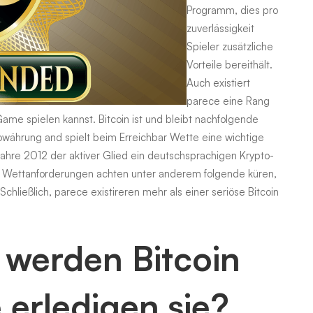
Programm, dies pro
zuverlässigkeit
Spieler zusätzliche
Vorteile bereithält.
Auch existiert
parece eine Rang
ame spielen kannst. Bitcoin ist und bleibt nachfolgende
währung and spielt beim Erreichbar Wette eine wichtige
ahre 2012 der aktiver Glied ein deutschsprachigen Krypto-
die Wettanforderungen achten unter anderem folgende küren,
hließlich, parece existireren mehr als einer seriöse Bitcoin
 werden Bitcoin
 erledigen sie?