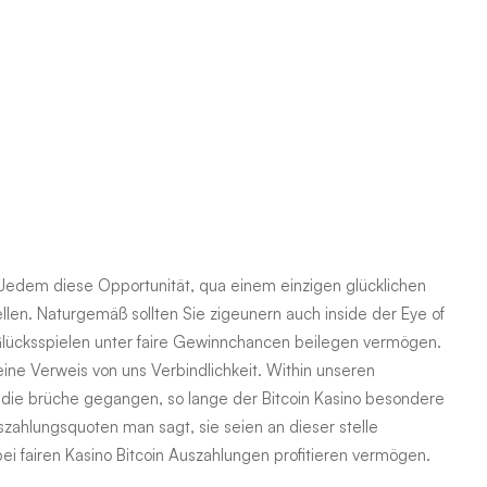
 Jedem diese Opportunität, qua einem einzigen glücklichen
llen. Naturgemäß sollten Sie zigeunern auch inside der
Eye of
Glücksspielen unter faire Gewinnchancen beilegen vermögen.
eine Verweis von uns Verbindlichkeit.
Within unseren
 die brüche gegangen, so lange der Bitcoin Kasino besondere
en
uszahlungsquoten man sagt, sie seien an dieser stelle
bei fairen Kasino Bitcoin Auszahlungen profitieren vermögen.