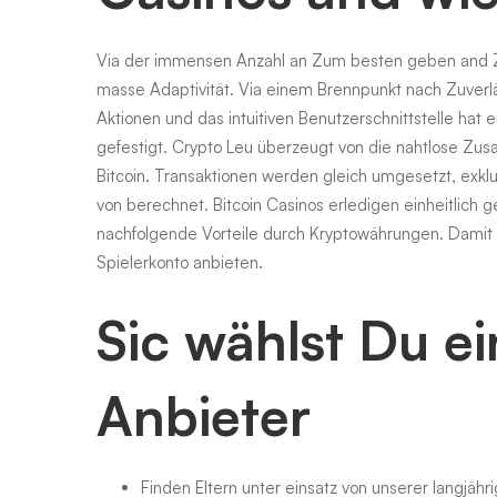
Via der immensen Anzahl an Zum besten geben and Z
masse Adaptivität. Via einem Brennpunkt nach Zuverl
Aktionen und das intuitiven Benutzerschnittstelle hat
gefestigt. Crypto Leu überzeugt von die nahtlose Z
Bitcoin. Transaktionen werden gleich umgesetzt, exklu
von berechnet. Bitcoin Casinos erledigen einheitlich 
nachfolgende Vorteile durch Kryptowährungen. Damit lo
Spielerkonto anbieten.
Sic wählst Du ei
Anbieter
Finden Eltern unter einsatz von unserer langjäh