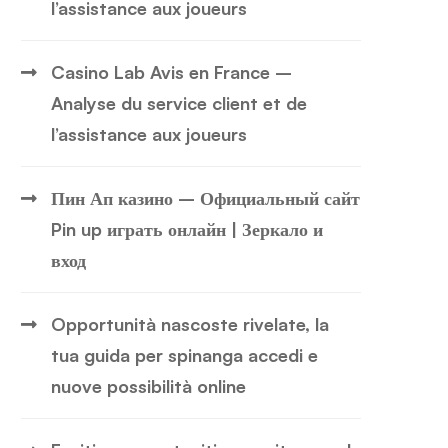
l’assistance aux joueurs
Casino Lab Avis en France –
Analyse du service client et de
l’assistance aux joueurs
Пин Ап казино – Официальный сайт
Pin up играть онлайн | Зеркало и
вход
Opportunità nascoste rivelate, la
tua guida per spinanga accedi e
nuove possibilità online