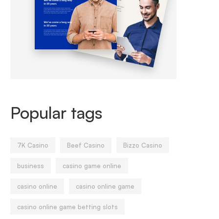
Popular tags
7K Casino
Beef Casino
Bizzo Casino
business
casino game online
casino online
casino online game
casino online game betting slots