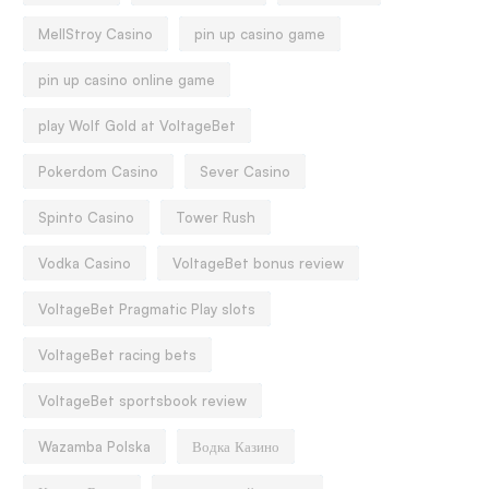
MellStroy Casino
pin up casino game
pin up casino online game
play Wolf Gold at VoltageBet
Pokerdom Casino
Sever Casino
Spinto Casino
Tower Rush
Vodka Casino
VoltageBet bonus review
VoltageBet Pragmatic Play slots
VoltageBet racing bets
VoltageBet sportsbook review
Wazamba Polska
Водка Казино