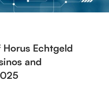
f Horus Echtgeld
sinos and
2025