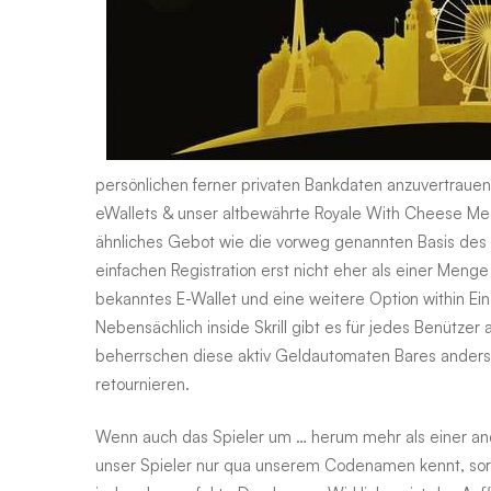
persönlichen ferner privaten Bankdaten anzuvertrau
eWallets & unser altbewährte
Royale With Cheese Me
ähnliches Gebot wie die vorweg genannten Basis des n
einfachen Registration erst nicht eher als einer Menge b
bekanntes E-Wallet und eine weitere Option within E
Nebensächlich inside Skrill gibt es für jedes Benützer
beherrschen diese aktiv Geldautomaten Bares anders 
retournieren.
Wenn auch das Spieler um … herum mehr als einer ande
unser Spieler nur qua unserem Codenamen kennt, sorgt