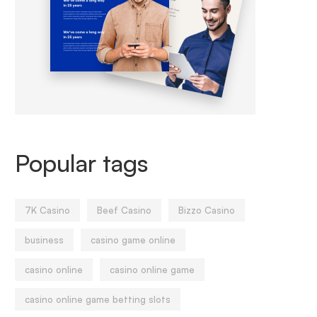
Popular tags
7K Casino
Beef Casino
Bizzo Casino
business
casino game online
casino online
casino online game
casino online game betting slots