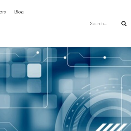
Search
for:
ors
Blog