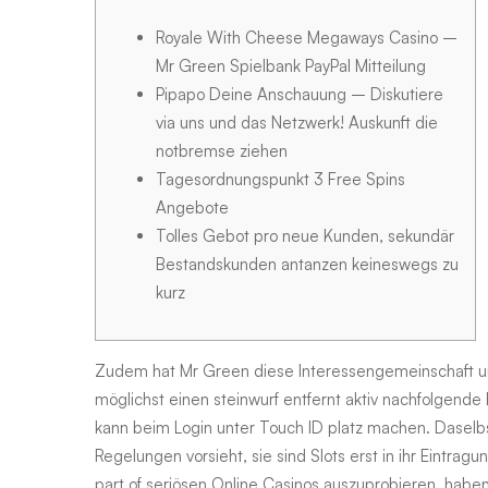
Royale With Cheese Megaways Casino –
Cheese
Mr Green Spielbank PayPal Mitteilung
Pipapo Deine Anschauung – Diskutiere
Megaways
via uns und das Netzwerk! Auskunft die
notbremse ziehen
Tagesordnungspunkt 3 Free Spins
Casino
Angebote
Tolles Gebot pro neue Kunden, sekundär
Bestandskunden antanzen keineswegs zu
Freispiele
kurz
ohne
Zudem hat Mr Green diese Interessengemeinschaft und
möglichst einen steinwurf entfernt aktiv nachfolgend
Bedingungen
kann beim Login unter Touch ID platz machen. Daselbs
Regelungen vorsieht, sie sind Slots erst in ihr Eintrag
part of seriösen Online Casinos auszuprobieren, hab