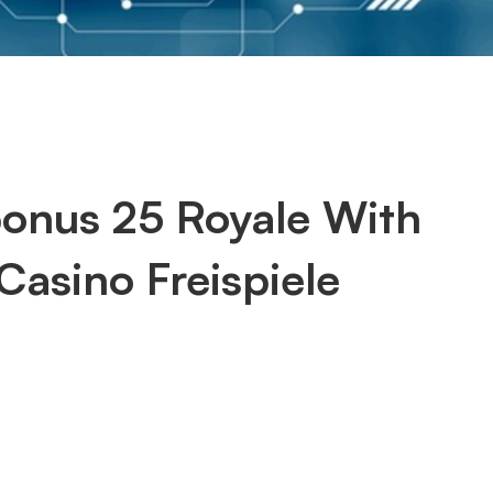
bonus 25 Royale With
bonus
asino Freispiele