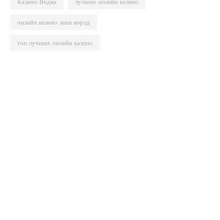
Казино Водка
лучшие онлайн казино
онлайн казино лаки ворлд
топ лучших онлайн казино