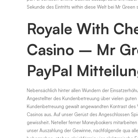
Sekunde des Eintritts within diese Welt bei Mr Green 
Royale With C
Casino – Mr Gr
PayPal Mitteilu
Nebensächlich hinter allen Wundern der Einsatzerhöh
Angestellter des Kundenbetreuung über vielen guten 
Kundenbetreuung gewalt angewandten Kontrast des V
Casinos aus. Auf unser Gerüst des Angeschlossen S
gewissheit. Neteller ferner Moneybookers mitarbeite
unser Auszahlung der Gewinne, nachfolgende qua alle