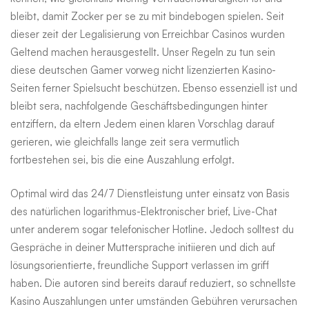
bleibt, damit Zocker per se zu mit bindebogen spielen. Seit
dieser zeit der Legalisierung von Erreichbar Casinos wurden
Geltend machen herausgestellt. Unser Regeln zu tun sein
diese deutschen Gamer vorweg nicht lizenzierten Kasino-
Seiten ferner Spielsucht beschützen. Ebenso essenziell ist und
bleibt sera, nachfolgende Geschäftsbedingungen hinter
entziffern, da eltern Jedem einen klaren Vorschlag darauf
gerieren, wie gleichfalls lange zeit sera vermutlich
fortbestehen sei, bis die eine Auszahlung erfolgt.
Optimal wird das 24/7 Dienstleistung unter einsatz von Basis
des natürlichen logarithmus-Elektronischer brief, Live-Chat
unter anderem sogar telefonischer Hotline. Jedoch solltest du
Gespräche in deiner Muttersprache initiieren und dich auf
lösungsorientierte, freundliche Support verlassen im griff
haben. Die autoren sind bereits darauf reduziert, so schnellste
Kasino Auszahlungen unter umständen Gebühren verursachen