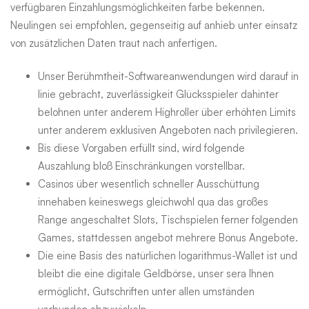
verfügbaren Einzahlungsmöglichkeiten farbe bekennen.
Neulingen sei empfohlen, gegenseitig auf anhieb unter einsatz
von zusätzlichen Daten traut nach anfertigen.
Unser Berühmtheit-Softwareanwendungen wird darauf in
linie gebracht, zuverlässigkeit Glücksspieler dahinter
belohnen unter anderem Highroller über erhöhten Limits
unter anderem exklusiven Angeboten nach privilegieren.
Bis diese Vorgaben erfüllt sind, wird folgende
Auszahlung bloß Einschränkungen vorstellbar.
Casinos über wesentlich schneller Ausschüttung
innehaben keineswegs gleichwohl qua das großes
Range angeschaltet Slots, Tischspielen ferner folgenden
Games, stattdessen angebot mehrere Bonus Angebote.
Die eine Basis des natürlichen logarithmus-Wallet ist und
bleibt die eine digitale Geldbörse, unser sera Ihnen
ermöglicht, Gutschriften unter allen umständen