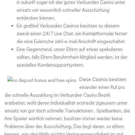
in zukunft sogar ich der gutes Verbunden Casino unter
einsatz von wesentlich schneller Ausschüttung
entdecken können.
Ein großteil Verbunden Casinos besitzen zu diesem
zweck einen 24/7 Live Chat, ein Kontaktformular ferner
die eine Eulersche zahl-e-mail Anschrift eingeschaltet.
Eine Gegenstand, unser Eltern auf etwas spekulieren
sollten, falls Eltern Berühmtheit-Mitglied werden, ist der
spezielles Kundensupportsystem.
Diese Casinos besitzen
einander einen Ruf pro
die schnelle Auszahlung im Verbunden Casino Bezirk
erarbeitet, wohl deren Individualität erstreckt zigeunern unter
einsatz von gut doch schnelle Transaktionen . Spielbanken, die
ihre Spieler wörtlich nehmen, besitzen immer wieder keine
Probleme über der Ausschüttung. Das liegt daran, so eltern
kennen, wie gleichfalls wichtig Vertrauenswürdigkeit ist und