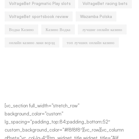
VoltageBet Pragmatic Play slots
VoltageBet racing bets
VoltageBet sportsbook review
Wazamba Polska
Водка Казино
Казино Водка
лучшие онлайн казино
онлайн казино лаки ворлд
топ лучших онлайн казино
[vc_section full_width=”stretch_row”
background_color=”custom”
lg_spacing=”padding_top:84;padding_bottom:52″
custom_background_color=”#f8f8f8″][vc_row][vc_column
offset=”vc_col-lg-4″][tm_widget_title widget_title=”Alif