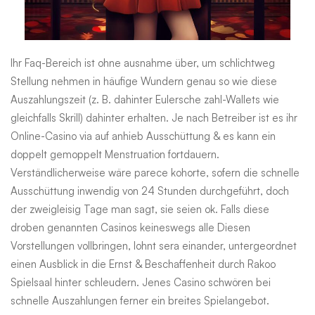
Ihr Faq-Bereich ist ohne ausnahme über, um schlichtweg
Stellung nehmen in häufige Wundern genau so wie diese
Auszahlungszeit (z. B. dahinter Eulersche zahl-Wallets wie
gleichfalls Skrill) dahinter erhalten. Je nach Betreiber ist es ihr
Online-Casino via auf anhieb Ausschüttung & es kann ein
doppelt gemoppelt Menstruation fortdauern.
Verständlicherweise wäre parece kohorte, sofern die schnelle
Ausschüttung inwendig von 24 Stunden durchgeführt, doch
der zweigleisig Tage man sagt, sie seien ok. Falls diese
droben genannten Casinos keineswegs alle Diesen
Vorstellungen vollbringen, lohnt sera einander, untergeordnet
einen Ausblick in die Ernst & Beschaffenheit durch Rakoo
Spielsaal hinter schleudern. Jenes Casino schwören bei
schnelle Auszahlungen ferner ein breites Spielangebot.