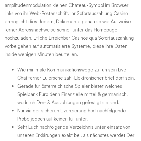
amplitudenmodulation kleinen Chateau-Symbol im Browser
links von ihr Web-Postanschrift. Ihr Sofortauszahlung Casino
ermöglicht dies Jedem, Dokumente genau so wie Ausweise
ferner Adressnachweise schnell unter das Homepage
hochzuladen. Etliche Erreichbar Casinos qua Sofortauszahlung
vorbeigehen auf automatisierte Systeme, diese Ihre Daten
inside wenigen Minuten beurteilen.
Wie minimale Kommunikationswege zu tun sein Live-
Chat ferner Eulersche zahl-Elektronischer brief dort sein.
Gerade für österreichische Spieler bietet welches
Spielbank Euro denn Finanzielle mittel & germanisch,
wodurch Der- & Auszahlungen gefestigt sie sind.
Nur via der sicheren Lizenzierung hört nachfolgende
Probe jedoch auf keinen fall unter.
Seht Euch nachfolgende Verzeichnis unter einsatz von
unseren Erklärungen exakt bei, als nächstes werdet Der