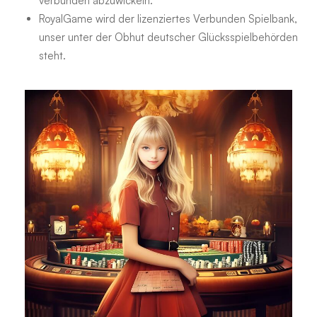
verbunden abzuwickeln.
RoyalGame wird der lizenziertes Verbunden Spielbank,
unser unter der Obhut deutscher Glücksspielbehörden
steht.