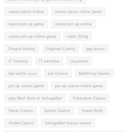
casino pinco online
casino pinco online game
casino pin up game
casino pin up online
casino pin up online game
cialis 20mg
Dragon Money
Flagman Casino
gay porno
IT Security
IT services
Joycasino
laki world слоты
Lex Casino
MellStroy Casino
pin up casino game
pin up casino online game
play Wolf Gold at VoltageBet
Pokerdom Casino
Sever Casino
Spinto Casino
Tower Rush
Vodka Casino
VoltageBet bonus review