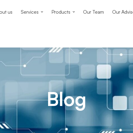
out us
Services
Products
Our Team
Our Advis
Blog