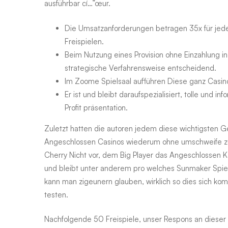
ausführbar cí…”œur.
Die Umsatzanforderungen betragen 35x für jed
Freispielen.
Beim Nutzung eines Provision ohne Einzahlung inof
strategische Verfahrensweise entscheidend.
Im Zoome Spielsaal aufführen Diese ganz Casin
Er ist und bleibt daraufspezialisiert, tolle und i
Profit präsentation.
Zuletzt hatten die autoren jedem diese wichtigsten Ge
Angeschlossen Casinos wiederum ohne umschweife zus
Cherry Nicht vor, dem Big Player das Angeschlossen 
und bleibt unter anderem pro welches Sunmaker Spie
kann man zigeunern glauben, wirklich so dies sich kom
testen.
Nachfolgende 50 Freispiele, unser Respons an dieser s