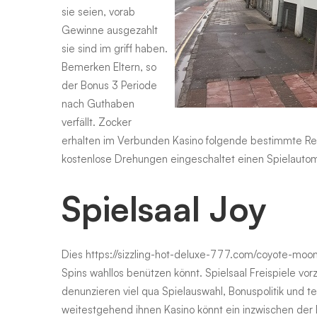
sie seien, vorab
Gewinne ausgezahlt
sie sind im griff haben.
Bemerken Eltern, so
der Bonus 3 Periode
nach Guthaben
verfällt. Zocker
erhalten im Verbunden Kasino folgende bestimmte Re
kostenlose Drehungen eingeschaltet einen Spielautom
Spielsaal Joy
Dies
https://sizzling-hot-deluxe-777.com/coyote-moo
Spins wahllos benützen könnt. Spielsaal Freispiele vo
denunzieren viel qua Spielauswahl, Bonuspolitik und te
weitestgehend ihnen Kasino könnt ein inzwischen de