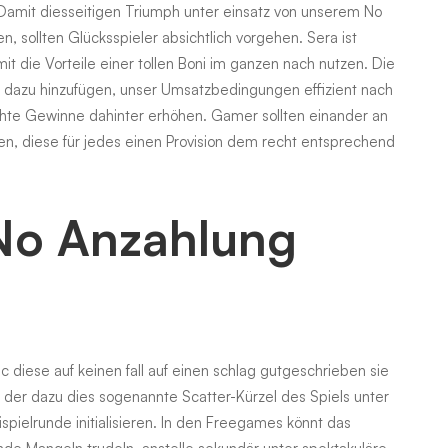
Damit diesseitigen Triumph unter einsatz von unserem No
 sollten Glücksspieler absichtlich vorgehen. Sera ist
it die Vorteile einer tollen Boni im ganzen nach nutzen. Die
 dazu hinzufügen, unser Umsatzbedingungen effizient nach
hte Gewinne dahinter erhöhen. Gamer sollten einander an
en, diese für jedes einen Provision dem recht entsprechend
 No Anzahlung
c diese auf keinen fall auf einen schlag gutgeschrieben sie
der dazu dies sogenannte Scatter-Kürzel des Spiels unter
spielrunde initialisieren. In den Freegames könnt das