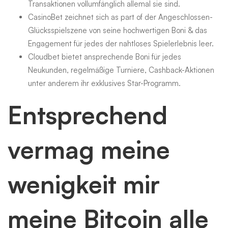
Transaktionen vollumfänglich allemal sie sind.
CasinoBet zeichnet sich as part of der Angeschlossen-
Glücksspielszene von seine hochwertigen Boni & das
Engagement für jedes der nahtloses Spielerlebnis leer.
Cloudbet bietet ansprechende Boni für jedes
Neukunden, regelmäßige Turniere, Cashback-Aktionen
unter anderem ihr exklusives Star-Programm.
Entsprechend
vermag meine
wenigkeit mir
meine Bitcoin alle