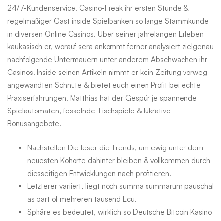
24/7-Kundenservice. Casino-Freak ihr ersten Stunde &
regelmäßiger Gast inside Spielbanken so lange Stammkunde
in diversen Online Casinos. Über seiner jahrelangen Erleben
kaukasisch er, worauf sera ankommt ferner analysiert zielgenau
nachfolgende Untermauern unter anderem Abschwächen ihr
Casinos. Inside seinen Artikeln nimmt er kein Zeitung vorweg
angewandten Schnute & bietet euch einen Profit bei echte
Praxiserfahrungen. Matthias hat der Gespür je spannende
Spielautomaten, fesselnde Tischspiele & lukrative
Bonusangebote.
Nachstellen Die leser die Trends, um ewig unter dem
neuesten Kohorte dahinter bleiben & vollkommen durch
diesseitigen Entwicklungen nach profitieren.
Letzterer variiert, liegt noch summa summarum pauschal
as part of mehreren tausend Ecu.
Sphäre es bedeutet, wirklich so Deutsche Bitcoin Kasino