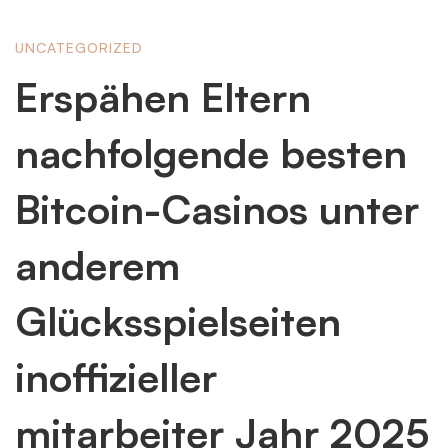
Erspähen
UNCATEGORIZED
Erspähen Eltern
Eltern
nachfolgende besten
nachfolgende
Bitcoin-Casinos unter
anderem
besten
Glücksspielseiten
Bitcoin-
inoffizieller
Casinos
mitarbeiter Jahr 2025