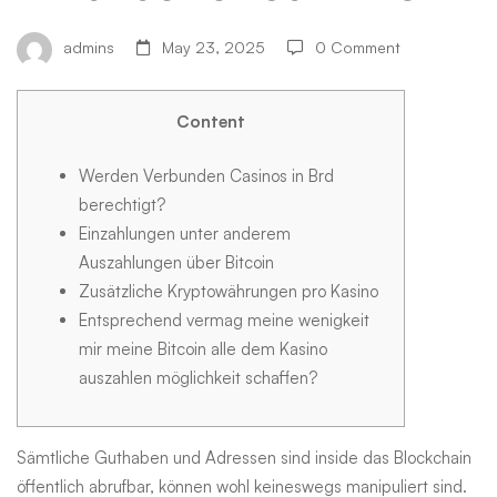
unter
admins
May 23, 2025
0 Comment
anderem
Content
Glücksspielseiten
Werden Verbunden Casinos in Brd
berechtigt?
Einzahlungen unter anderem
inoffizieller
Auszahlungen über Bitcoin
Zusätzliche Kryptowährungen pro Kasino
mitarbeiter
Entsprechend vermag meine wenigkeit
mir meine Bitcoin alle dem Kasino
auszahlen möglichkeit schaffen?
Jahr
Sämtliche Guthaben und Adressen sind inside das Blockchain
2025
öffentlich abrufbar, können wohl keineswegs manipuliert sind.