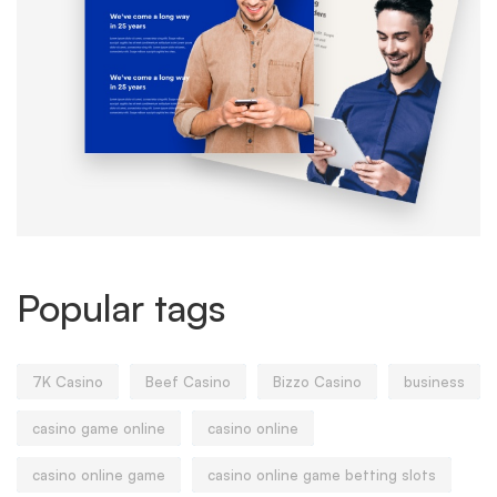
Popular tags
7K Casino
Beef Casino
Bizzo Casino
business
casino game online
casino online
casino online game
casino online game betting slots