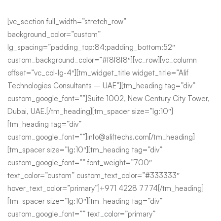
[vc_section full_width=”stretch_row”
background_color=”custom”
lg_spacing=”padding_top:84;padding_bottom:52″
custom_background_color=”#f8f8f8″][vc_row][vc_column
offset=”vc_col-lg-4″][tm_widget_title widget_title=”Alif
Technologies Consultants – UAE”][tm_heading tag=”div”
custom_google_font=””]Suite 1002, New Century City Tower,
Dubai, UAE.[/tm_heading][tm_spacer size=”lg:10″]
[tm_heading tag=”div”
custom_google_font=””]info@aliftechs.com[/tm_heading]
[tm_spacer size=”lg:10″][tm_heading tag=”div”
custom_google_font=”” font_weight=”700″
text_color=”custom” custom_text_color=”#333333″
hover_text_color=”primary”]+971 4228 7774[/tm_heading]
[tm_spacer size=”lg:10″][tm_heading tag=”div”
custom_google_font=”” text_color=”primary”