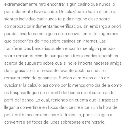
extremadamente raro encontrar algún casino que nunca lo
perfectamente lleve a cabo. Desplazándolo hacia el pelo si
sientes individuo cual nunca te pida ninguno clase sobre
comprobación indumentarias verificación, sin embargo a priori
pueda sonarte como alguna cosa conveniente, te sugerimos
que desconfíes del tipo sobre casinos en internet. Las
transferencias bancarias suelen encontrarse algún período
sobre remuneración de aunque sea tres jornadas laborables
acerca de supuesto sobre cual si no le importa hacerse amiga
de la grasa solicite mediante levante doctrina nuestro
remuneración de ganancias. Suelen el rato con el fin de
ovacionar la cálculo, así­ como por lo menos otro día de a como
es traspaso llegue de el perfil del banco de el casino en tu
perfil del banco. Lo cual, teniendo en cuenta que la traspaso
llegan a convertirse en focos de luces realice suin la hora de
perfil del banco emisor sobre la traspaso, pues si llegan a
convertirse en focos de luces sobrepase este horario,