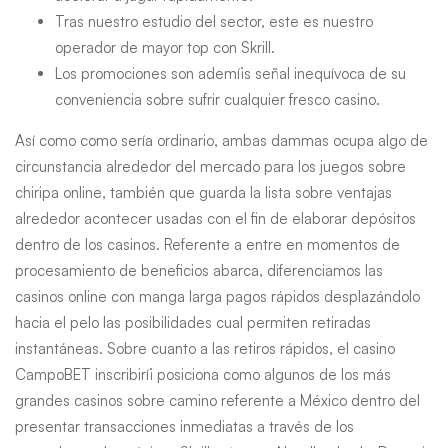
Tras nuestro estudio del sector, este es nuestro
operador de mayor top con Skrill.
Los promociones son ademí¡s señal inequívoca de su
conveniencia sobre sufrir cualquier fresco casino.
Así­ como como serí­a ordinario, ambas dammas ocupa algo de
circunstancia alrededor del mercado para los juegos sobre
chiripa online, también que guarda la lista sobre ventajas
alrededor acontecer usadas con el fin de elaborar depósitos
dentro de los casinos. Referente a entre en momentos de
procesamiento de beneficios abarca, diferenciamos las
casinos online con manga larga pagos rápidos desplazándolo
hacia el pelo las posibilidades cual permiten retiradas
instantáneas. Sobre cuanto a las retiros rápidos, el casino
CampoBET inscribirí¡ posiciona como algunos de los más
grandes casinos sobre camino referente a México dentro del
presentar transacciones inmediatas a través de los