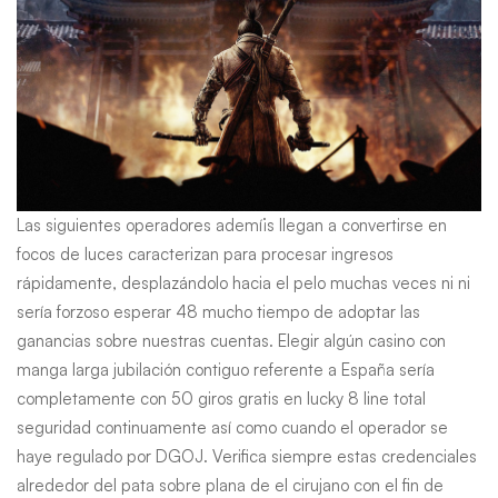
Las siguientes operadores ademí¡s llegan a convertirse en
focos de luces caracterizan para procesar ingresos
rápidamente, desplazándolo hacia el pelo muchas veces ni ni
sería forzoso esperar 48 mucho tiempo de adoptar las
ganancias sobre nuestras cuentas. Elegir algún casino con
manga larga jubilación contiguo referente a España serí­a
completamente con
50 giros gratis en lucky 8 line
total
seguridad continuamente así­ como cuando el operador se
haye regulado por DGOJ. Verifica siempre estas credenciales
alrededor del pata sobre plana de el cirujano con el fin de