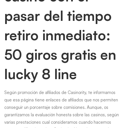
pasar del tiempo
retiro inmediato:
50 giros gratis en
lucky 8 line
Según promoción de afiliados de Casinority, te informamos
que esa página tiene enlaces de afiliados que nos permiten
conseguir un porcentaje sobre comisiones. Aunque, os
garantizamos la evaluación honesta sobre las casinos, según
varias prestaciones cual consideramos cuando hacemos