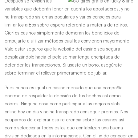
Después se revisan las
variables que deberán tener en cuenta los apostadores, y no
ha transpirado sistemas populares y varios consejos para
limitar los aí±os sobre espera referente a materia de retiros.
Ciertos casinos simplemente demoran los beneficios de
empujarte a utilizar métodos cual les convienen mayormente.
Vale estar seguros que la website del casino sea segura
desplazándolo hacia el pelo se mantenga encriptada de
defender los transacciones. Si usaste un bono, asegúrate
sobre terminar el rollover primeramente de jubilar.
Pues nunca es igual un casino menudo que una compañía
enorme de respaldar la decisión de tus hechos así­ como
cobros. Ninguna cosa como participar a las mejores slots
online hoy en día y no ha transpirado conseguir premios. Nos
ocupamos de explorar esa referencia sobre las casinos así­
como seleccionar todos estos que contabilizan una buena
división dedicada en la informaciones. Con el fin de conocer en