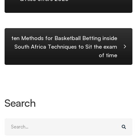
ten Methods for Basketball Betting inside
South Africa Techniques to Sit the exam
of time
Search
Search
for: