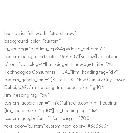
[vc_section full_width=”stretch_row”
background_color=”custom”
lg_spacing=”padding_top:84;padding_bottom:52″
custom_background_color=”#f8f8f8″][vc_row][vc_column
offset=”vc_col-lg-4″][tm_widget_title widget_title=”Alif
Technologies Consultants – UAE”][tm_heading tag=”div”
custom_google_font=””]Suite 1002, New Century City Tower,
Dubai, UAE.[/tm_heading][tm_spacer size=”lg:10″]
[tm_heading tag=”div”
custom_google_font=””]info@aliftechs.com[/tm_heading]
[tm_spacer size=”lg:10″][tm_heading tag=”div”
custom_google_font=”” font_weight=”700″
text_color=”custom” custom_text_color=”#333333″