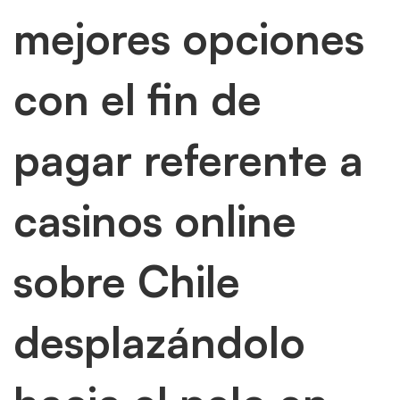
mejores opciones
con el fin de
pagar referente a
casinos online
sobre Chile
desplazándolo