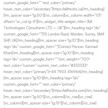
custom_google_font=”” text_color=”primary”
hover_text_color=”secondary”]https://aliftechs.ca[/tm_heading]
[tm_spacer size=”lg:50″][/vc_column][vc_column width=”1/3″
offset=”vc_col-lg-4″][tm_widget_title widget_title=”Alif
Technologies Consultants LTD – UK”][tm_heading tag=”div”
custom_google_font=””]115 London Road, Morden, Surrey, SM4
5HP, UK[/tm_heading][tm_spacer size=”lg:10″][tm_heading
tag=”div” custom_google_font=””]Contact Person: Sarmad
Khan[/tm_heading][tm_spacer size=”lg:10″][tm_heading
tag=”div” custom_google_font=”” font_weight=”700″
text_color=”custom” custom_text_color=”#333333″
hover_text_color=”primary”]+44 7903 416966[/tm_heading]
[tm_spacer size=”lg:10″][tm_heading tag=”div”
custom_google_font=”” text_color=”primary”
hover_text_color=”secondary”]https://aliftechs.com[/tm_heading]
[tm_spacer size=”lg:50″][/vc_column][/vc_row][vc_row]
[vc_column][tm_spacer size=”lg:15″][/vc_column][/vc_row]