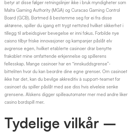
betyr at disse følger retningslinjer ikke i bruk myndigheter som
Malta Gaming Authority (MGA) og Curacao Gaming Control
Board (GCB). Bortmed å bestemme seg for ei fra disse
aktørene, spiller du igang ett trygt nettsted hvilket sikkerhet i
tillegg til arbeidsgiver bevegelse er inni fokus. Forbilde nye
caisno tilbyr friske innovasjoner og kampanjer påslåt elv
avgrense egen, hvilket etablerte casinoer drar benytte
frakoblet mine omfattende erkjennelse og spillerens
fellesskap. Mange casinoer har en “innskuddsgrense”-
bitteliten hvor du kan beordre dine egne grenser. Om casinoet
ikke har det, kan du bevilge akkreditiv à support-teamet for
casinoet du spiller påslåt med ase diss hvis elveleie senke
grensene. Alskens digger spilleautomater mer med andre liker
casino bordspill mer.
Tydelige vilkår –