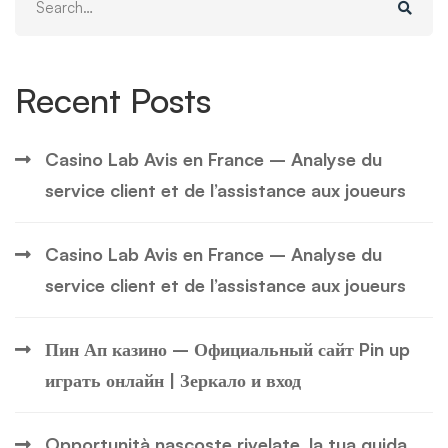
for:
Recent Posts
Casino Lab Avis en France – Analyse du
service client et de l’assistance aux joueurs
Casino Lab Avis en France – Analyse du
service client et de l’assistance aux joueurs
Пин Ап казино – Официальный сайт Pin up
играть онлайн | Зеркало и вход
Opportunità nascoste rivelate, la tua guida