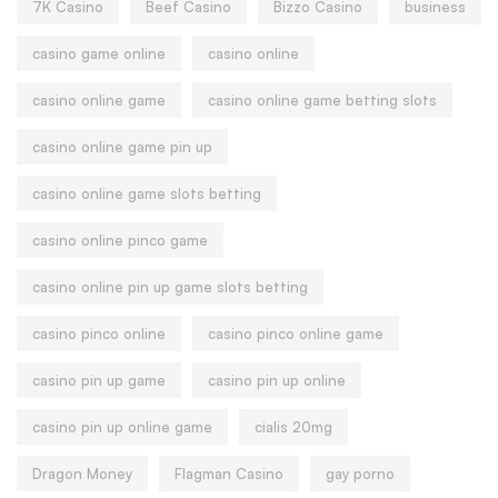
7K Casino
Beef Casino
Bizzo Casino
business
casino game online
casino online
casino online game
casino online game betting slots
casino online game pin up
casino online game slots betting
casino online pinco game
casino online pin up game slots betting
casino pinco online
casino pinco online game
casino pin up game
casino pin up online
casino pin up online game
cialis 20mg
Dragon Money
Flagman Casino
gay porno