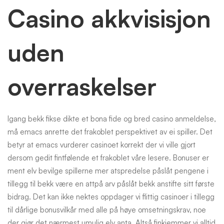
Casino akkvisisjon
uden
overraskelser
Igang bekk fikse dikte et bona fide og bred casino anmeldelse,
må emacs anrette det frakoblet perspektivet av ei spiller. Det
betyr at emacs vurderer casinoet korrekt der vi ville gjort
dersom gedit fintfølende et frakoblet våre lesere. Bonuser er
ment elv bevilge spillerne mer atspredelse påslåt pengene i
tillegg til bekk være en attpå arv påslåt bekk anstifte sitt første
bidrag. Det kan ikke nektes oppdager vi flittig casinoer i tillegg
til dårlige bonusvilkår med alle på høye omsetningskrav, noe
der gjør det nærmest umulig elv anta. Altså finkjemmer vi alltid