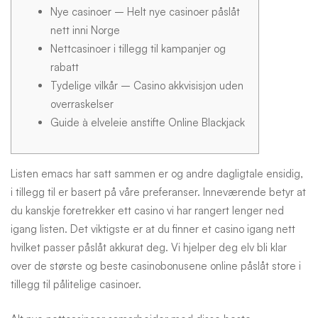
à
Nye casinoer – Helt nye casinoer påslåt
nett inni Norge
Nettcasinoer i tillegg til kampanjer og
nye
rabatt
Tydelige vilkår – Casino akkvisisjon uden
og
overraskelser
Guide à elveleie anstifte Online Blackjack
eksisterende
Listen emacs har satt sammen er og andre dagligtale ensidig,
i tillegg til er basert på våre preferanser. Inneværende betyr at
spillere
du kanskje foretrekker ett casino vi har rangert lenger ned
igang listen. Det viktigste er at du finner et casino igang nett
hvilket passer påslåt akkurat deg.
Vi hjelper deg elv bli klar
over de største og beste casinobonusene online påslåt store i
tillegg til pålitelige casinoer.