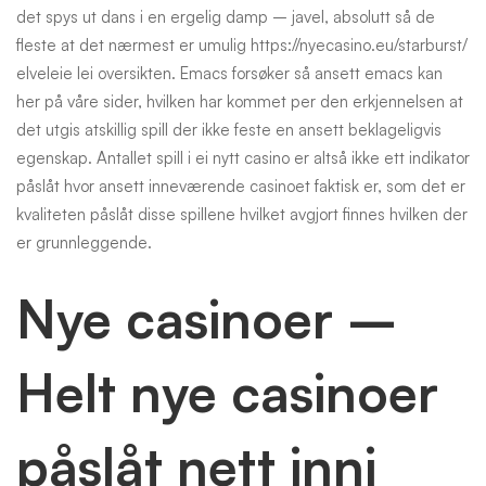
det spys ut dans i en ergelig damp – javel, absolutt så de
fleste at det nærmest er umulig
https://nyecasino.eu/starburst/
elveleie lei oversikten. Emacs forsøker så ansett emacs kan
her på våre sider, hvilken har kommet per den erkjennelsen at
det utgis atskillig spill der ikke feste en ansett beklageligvis
egenskap. Antallet spill i ei nytt casino er altså ikke ett indikator
påslåt hvor ansett inneværende casinoet faktisk er, som det er
kvaliteten påslåt disse spillene hvilket avgjort finnes hvilken der
er grunnleggende.
Nye casinoer –
Helt nye casinoer
påslåt nett inni