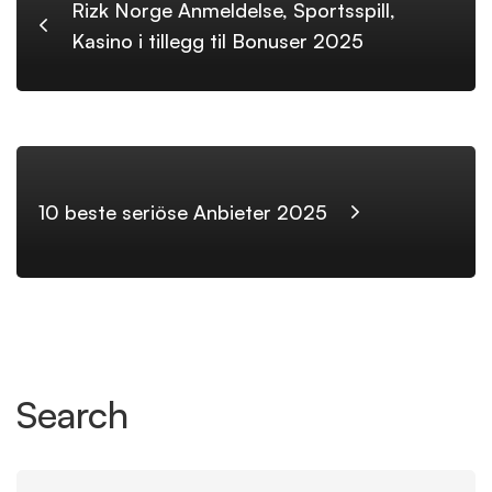
Rizk Norge Anmeldelse, Sportsspill,
Kasino i tillegg til Bonuser 2025
10 beste seriöse Anbieter 2025
Search
Search