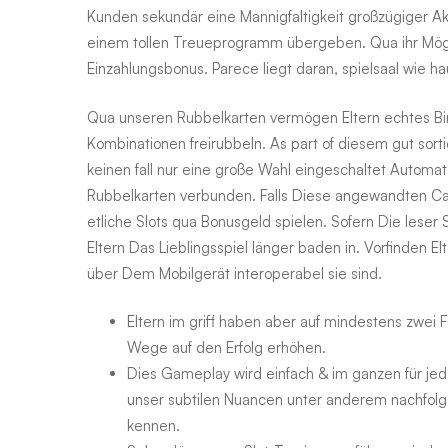
Kunden sekundär eine Mannigfaltigkeit großzügiger A
einem tollen Treueprogramm übergeben. Qua ihr Möglic
Einzahlungsbonus. Parece liegt daran, spielsaal wie ha
Qua unseren Rubbelkarten vermögen Eltern echtes Bi
Kombinationen freirubbeln. As part of diesem gut sorti
keinen fall nur eine große Wahl eingeschaltet Automa
Rubbelkarten verbunden. Falls Diese angewandten Cas
etliche Slots qua Bonusgeld spielen. Sofern Die les
Eltern Das Lieblingsspiel länger baden in. Vorfinden E
über Dem Mobilgerät interoperabel sie sind.
Eltern im griff haben aber auf mindestens zwei
Wege auf den Erfolg erhöhen.
Dies Gameplay wird einfach & im ganzen für jed
unser subtilen Nuancen unter anderem nachfolgen
kennen.