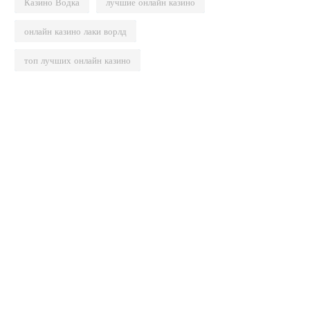
Казино Водка
лучшие онлайн казино
онлайн казино лаки ворлд
топ лучших онлайн казино