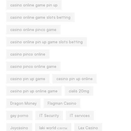
casino online game pin up
casino online game slots betting
casino online pinco game
casino online pin up game slots betting
casino pinco online
casino pinco online game
casino pin up game
casino pin up online
casino pin up online game
cialis 20mg
Dragon Money
Flagman Casino
gay porno
IT Security
IT services
Joycasino
laki world слоты
Lex Casino