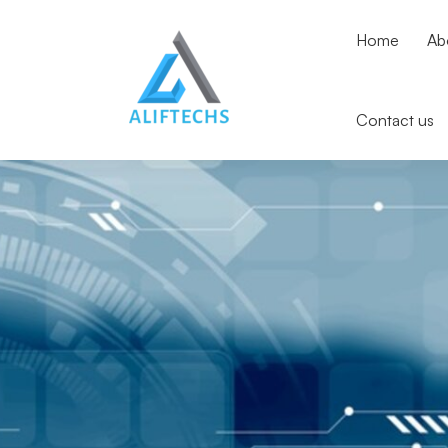
Home
Ab
Contact us