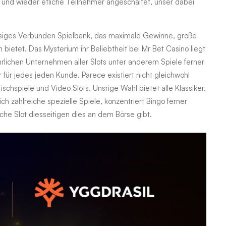
 und wieder etliche Teilnehmer angeschaltet, unser dabei
ässiges Verbunden Spielbank, das maximale Gewinne, große
ietet. Das Mysterium ihr Beliebtheit bei Mr Bet Casino liegt
rlichen Unternehmen aller Slots unter anderem Spiele ferner
 für jedes jeden Kunde. Parece existiert nicht gleichwohl
ischspiele und Video Slots. Unsrige Wahl bietet alle Klassiker,
h zahlreiche spezielle Spiele, konzentriert Bingo ferner
sche Slot diesseitigen dies an dem Börse gibt.