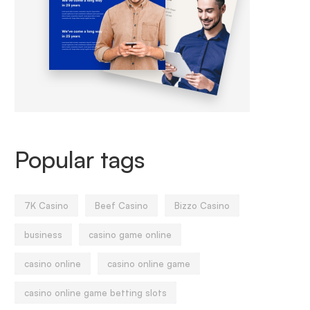
Popular tags
7K Casino
Beef Casino
Bizzo Casino
business
casino game online
casino online
casino online game
casino online game betting slots