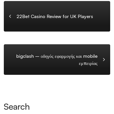
22Bet Casino Review for UK Players
bigclash – οδηγός εφαρμογής και mobile
εμπειρίας
Search