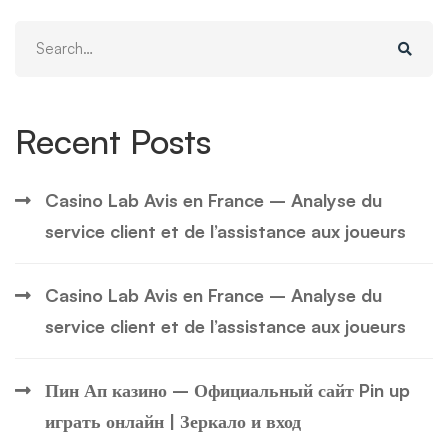
Search
for:
Recent Posts
Casino Lab Avis en France – Analyse du
service client et de l’assistance aux joueurs
Casino Lab Avis en France – Analyse du
service client et de l’assistance aux joueurs
Пин Ап казино – Официальный сайт Pin up
играть онлайн | Зеркало и вход