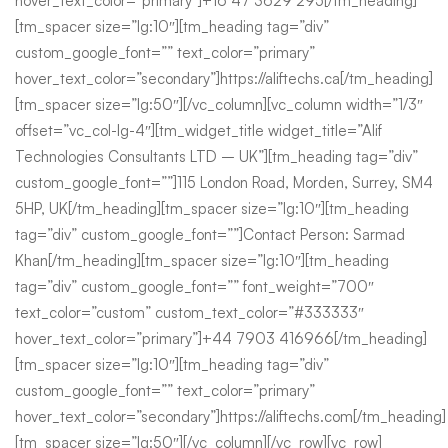
hover_text_color=”primary”]+16 47 3629 295[/tm_heading]
[tm_spacer size=”lg:10″][tm_heading tag=”div”
custom_google_font=”” text_color=”primary”
hover_text_color=”secondary”]https://aliftechs.ca[/tm_heading]
[tm_spacer size=”lg:50″][/vc_column][vc_column width=”1/3″
offset=”vc_col-lg-4″][tm_widget_title widget_title=”Alif
Technologies Consultants LTD – UK”][tm_heading tag=”div”
custom_google_font=””]115 London Road, Morden, Surrey, SM4
5HP, UK[/tm_heading][tm_spacer size=”lg:10″][tm_heading
tag=”div” custom_google_font=””]Contact Person: Sarmad
Khan[/tm_heading][tm_spacer size=”lg:10″][tm_heading
tag=”div” custom_google_font=”” font_weight=”700″
text_color=”custom” custom_text_color=”#333333″
hover_text_color=”primary”]+44 7903 416966[/tm_heading]
[tm_spacer size=”lg:10″][tm_heading tag=”div”
custom_google_font=”” text_color=”primary”
hover_text_color=”secondary”]https://aliftechs.com[/tm_heading]
[tm_spacer size=”lg:50″][/vc_column][/vc_row][vc_row]