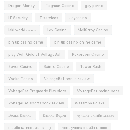
Dragon Money
Flagman Casino
gay porno
IT Security
IT services
Joycasino
laki world слоты
Lex Casino
MellStroy Casino
pin up casino game
pin up casino online game
play Wolf Gold at VoltageBet
Pokerdom Casino
Sever Casino
Spinto Casino
Tower Rush
Vodka Casino
VoltageBet bonus review
VoltageBet Pragmatic Play slots
VoltageBet racing bets
VoltageBet sportsbook review
Wazamba Polska
Водка Казино
Казино Водка
лучшие онлайн казино
онлайн казино лаки ворлд
топ лучших онлайн казино