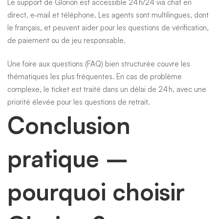
Le support de Glorion est accessible 24 h/24 via chat en
direct, e‑mail et téléphone. Les agents sont multilingues, dont
le français, et peuvent aider pour les questions de vérification,
de paiement ou de jeu responsable.
Une foire aux questions (FAQ) bien structurée couvre les
thématiques les plus fréquentes. En cas de problème
complexe, le ticket est traité dans un délai de 24 h, avec une
priorité élevée pour les questions de retrait.
Conclusion
pratique –
pourquoi choisir