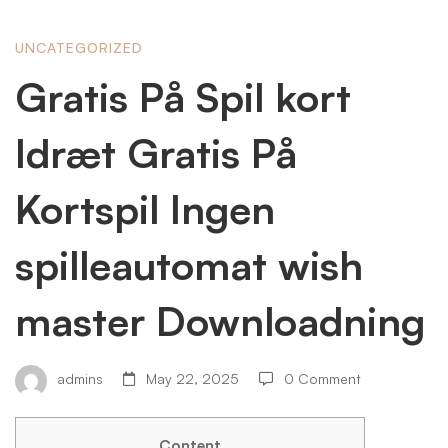
Gratis
UNCATEGORIZED
Gratis På Spil kort
På
Idræt Gratis På
Spil
Kortspil Ingen
spilleautomat wish
kort
master Downloadning
Idræt
admins
May 22, 2025
0 Comment
Gratis
Content