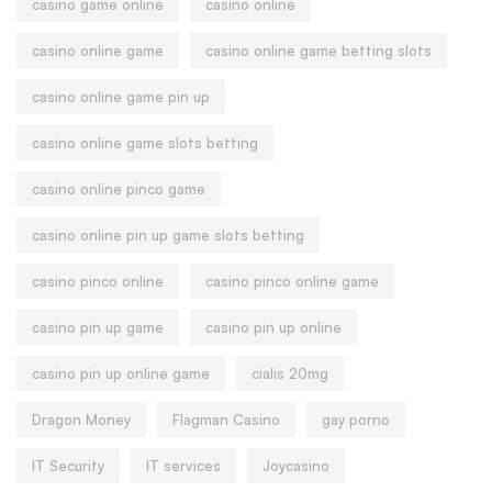
casino game online
casino online
casino online game
casino online game betting slots
casino online game pin up
casino online game slots betting
casino online pinco game
casino online pin up game slots betting
casino pinco online
casino pinco online game
casino pin up game
casino pin up online
casino pin up online game
cialis 20mg
Dragon Money
Flagman Casino
gay porno
IT Security
IT services
Joycasino