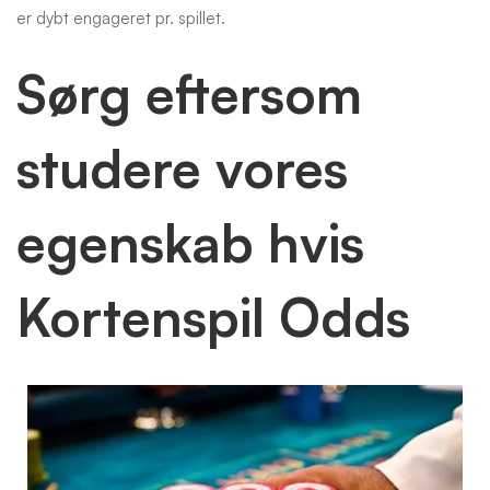
er dybt engageret pr. spillet.
Sørg eftersom
studere vores
egenskab hvis
Kortenspil Odds