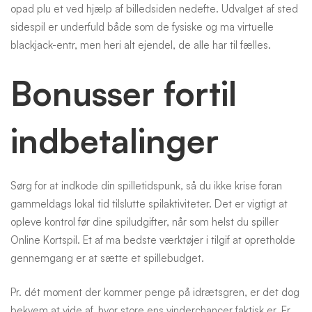
opad plu et ved hjælp af billedsiden nedefte. Udvalget af sted
sidespil er underfuld både som de fysiske og ma virtuelle
blackjack-entr, men heri alt ejendel, de alle har til fælles.
Bonusser fortil
indbetalinger
Sørg for at indkode din spilletidspunk, så du ikke krise foran
gammeldags lokal tid tilslutte spilaktiviteter. Det er vigtigt at
opleve kontrol før dine spiludgifter, når som helst du spiller
Online Kortspil. Et af ma bedste værktøjer i tilgif at opretholde
gennemgang er at sætte et spillebudget.
Pr. dét moment der kommer penge på idrætsgren, er det dog
bekvem at vide af, hvor store ens vinderchancer faktisk er. Er