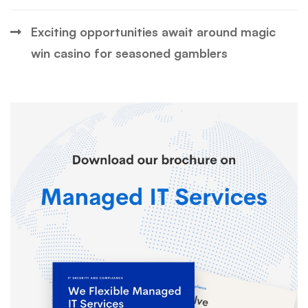
Exciting opportunities await around magic
win casino for seasoned gamblers