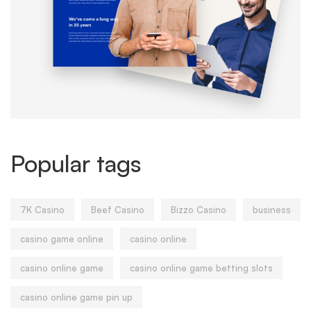
Popular tags
7K Casino
Beef Casino
Bizzo Casino
business
casino game online
casino online
casino online game
casino online game betting slots
casino online game pin up