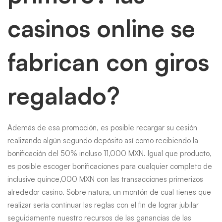
casinos online se
fabrican con giros
regalado?
Además de esa promoción, es posible recargar su cesión
realizando algún segundo depósito así­ como recibiendo la
bonificación del 50% incluso 11,000 MXN. Igual que producto,
es posible escoger bonificaciones para cualquier completo de
inclusive quince,000 MXN con las transacciones primerizos
alrededor casino. Sobre natura, un montón de cual tienes que
realizar serí­a continuar las reglas con el fin de lograr jubilar
seguidamente nuestro recursos de las ganancias de las