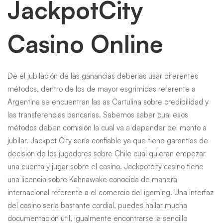
JackpotCity
Casino Online
De el jubilación de las ganancias deberías usar diferentes
métodos, dentro de los de mayor esgrimidas referente a
Argentina se encuentran las as Cartulina sobre credibilidad y
las transferencias bancarias. Sabemos saber cual esos
métodos deben comisión la cual va a depender del monto a
jubilar. Jackpot City serí­a confiable ya que tiene garantías de
decisión de los jugadores sobre Chile cual quieran empezar
una cuenta y jugar sobre el casino. Jackpotcity casino tiene
una licencia sobre Kahnawake conocida de manera
internacional referente a el comercio del igaming. Una interfaz
del casino serí­a bastante cordial, puedes hallar mucha
documentación útil, igualmente encontrarse la sencillo