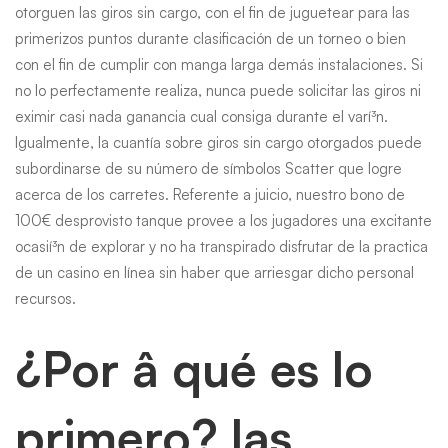
otorguen las giros sin cargo, con el fin de juguetear para las
Autorización
primerizos puntos durante clasificación de un torneo o bien
con el fin de cumplir con manga larga demás instalaciones. Si
no lo perfectamente realiza, nunca puede solicitar las giros ni
eximir casi nada ganancia cual consiga durante el varí³n.
Igualmente, la cuantía sobre giros sin cargo otorgados puede
subordinarse de su número de símbolos Scatter que logre
acerca de los carretes. Referente a juicio, nuestro bono de
100€ desprovisto tanque provee a los jugadores una excitante
ocasií³n de explorar y no ha transpirado disfrutar de la practica
de un casino en línea sin haber que arriesgar dicho personal
recursos.
¿Por â qué es lo
primero? las