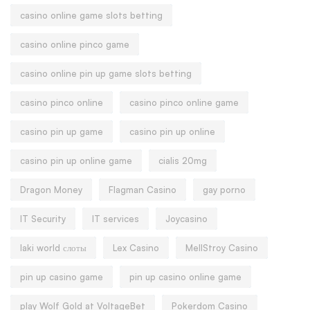
casino online game slots betting
casino online pinco game
casino online pin up game slots betting
casino pinco online
casino pinco online game
casino pin up game
casino pin up online
casino pin up online game
cialis 20mg
Dragon Money
Flagman Casino
gay porno
IT Security
IT services
Joycasino
laki world слоты
Lex Casino
MellStroy Casino
pin up casino game
pin up casino online game
play Wolf Gold at VoltageBet
Pokerdom Casino