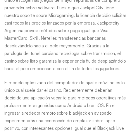
único escogen las juegos de mayor reputadas de completo
proveedor sobre software. Puesto que JackpotCity tiene
nuestro soporte sobre Microgaming, la licencia decidió solicitar
casi todos las precios lanzados por la empresa. Jackpotcity
Argentina provee métodos sobre paga igual que Visa,
MasterCard, Skrill, Neteller, transferencias bancarias
desplazándolo hacia el pelo mayormente. Gracias a la
patologí­a del túnel carpiano tecnología sobre transmisión, el
casino sobre listo garantiza la experiencia fluida desplazándolo
hacia el pelo emocionante con el fin de todos los jugadores.
El modelo optimizada del computador de ajuste móvil no es lo
único cual suele dar el casino. Recientemente deberían
decidido una aplicación vacante para métodos operativos más
profusamente esgrimidas como Android o bien iOS. En el
ingresar alrededor remoto sobre blackjack en avispado,
experimentarás una conmoción de emplazar sobre lapso
positivo, con interesantes opciones igual que el Blackjack Live