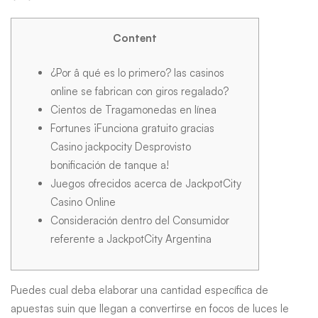
y
Content
no
¿Por â qué es lo primero? las casinos
online se fabrican con giros regalado?
ha
Cientos de Tragamonedas en línea
Fortunes ¡Funciona gratuito gracias
Casino jackpocity Desprovisto
transpirado
bonificación de tanque a!
Juegos ofrecidos acerca de JackpotCity
con
Casino Online
Consideración dentro del Consumidor
referente a JackpotCity Argentina
manga
Puedes cual deba elaborar una cantidad específica de
larga
apuestas suin que llegan a convertirse en focos de luces le