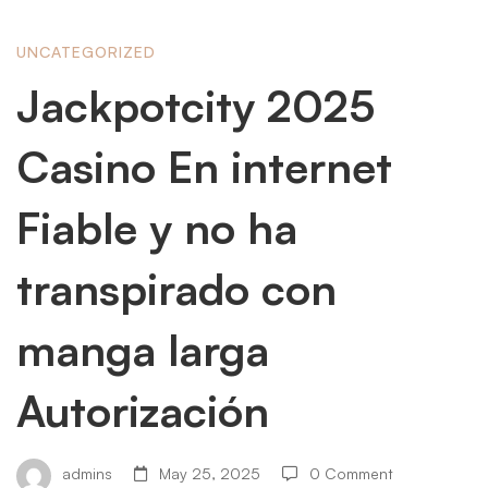
Jackpotcity
UNCATEGORIZED
Jackpotcity 2025
2025
Casino En internet
Casino
Fiable y no ha
transpirado con
En
manga larga
internet
Autorización
Fiable
admins
May 25, 2025
0 Comment