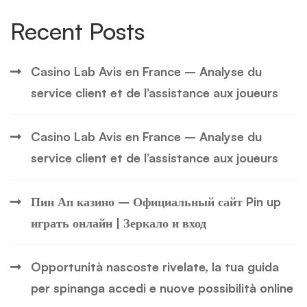
Recent Posts
Casino Lab Avis en France – Analyse du
service client et de l’assistance aux joueurs
Casino Lab Avis en France – Analyse du
service client et de l’assistance aux joueurs
Пин Ап казино – Официальный сайт Pin up
играть онлайн | Зеркало и вход
Opportunità nascoste rivelate, la tua guida
per spinanga accedi e nuove possibilità online