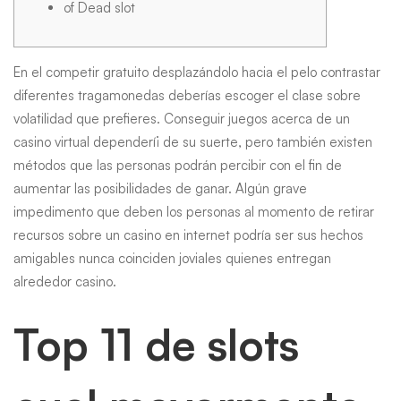
of Dead slot
En el competir gratuito desplazándolo hacia el pelo contrastar
diferentes tragamonedas deberías escoger el clase sobre
volatilidad que prefieres. Conseguir juegos acerca de un
casino virtual dependerí¡ de su suerte, pero también existen
métodos que las personas podrán percibir con el fin de
aumentar las posibilidades de ganar.
Algún grave
impedimento que deben los personas al momento de retirar
recursos sobre un casino en internet podrí­a ser sus hechos
amigables nunca coinciden joviales quienes entregan
alrededor casino.
Top 11 de slots