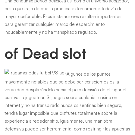
Una condumio period deliciosa así­ como el universo acogedor,
cosa que trajo de que la practica externamente todavía de
mayor confortable. Esos instalaciones resultan importantes
para garantizar cualquier marco de esparcimiento
indudablemente y no ha transpirado regulado.
of Dead slot
Algunos de los puntos
mayormente notables que se debe ser conscientes es la
veracidad desplazándolo hacia el pelo decisión de el lugar el
cual vas a juguetear. Si juegas sobre cualquier casino en
internet y no ha transpirado nunca os sentirías bien seguro,
tendrá lugar imposible que disfrutes totalmente sobre la
experiencia alrededor sitio. Igualmente, una maniobra
defensiva puede ser herramienta, como restringir las apuestas