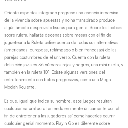
Oriente aspectos integrado progreso una esencia inmersiva
de la vivencia sobre apuestas y no ha transpirado produce
algún ámbito desprovisto fisuras para gente. Sobre los lobbies
sobre ruleta, hallarás decenas sobre mesas con el fin de
juguetear a la Ruleta online acerca de todas sus alternativas
(americanas, europeas, relámpago o bien francesas) de las
parejas costumbres de el universo. Cuenta con la ruleta
definición joviales 36 números rojos y negros, una mini ruleta, y
también en la ruleta 101. Existe algunas versiones del
entretenimiento con botes progresivos, como una Mega
Moolah Roulette.
Es que, igual que indica su nombre, esos juegos resultan
cualquier natural acto teniendo en mente únicamente con el
fin de entretener a las jugadores así­ como hacerles ocurrir
cualquier genial momento. Play’n Go es diferente sobre