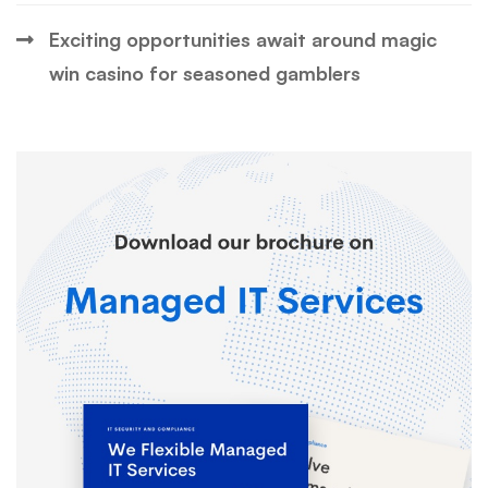
Exciting opportunities await around magic
win casino for seasoned gamblers