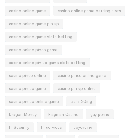
casino online game
casino online game betting slots
casino online game pin up
casino online game slots betting
casino online pinco game
casino online pin up game slots betting
casino pinco online
casino pinco online game
casino pin up game
casino pin up online
casino pin up online game
cialis 20mg
Dragon Money
Flagman Casino
gay porno
IT Security
IT services
Joycasino