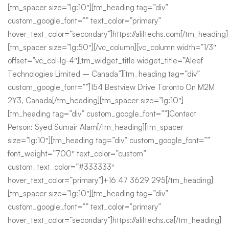
[tm_spacer size=”lg:10″][tm_heading tag=”div”
custom_google_font=”” text_color=”primary”
hover_text_color=”secondary”]https://aliftechs.com[/tm_heading]
[tm_spacer size=”lg:50″][/vc_column][vc_column width=”1/3″
offset=”vc_col-lg-4″][tm_widget_title widget_title=”Aleef
Technologies Limited – Canada”][tm_heading tag=”div”
custom_google_font=””]154 Bestview Drive Toronto On M2M
2Y3, Canada[/tm_heading][tm_spacer size=”lg:10″]
[tm_heading tag=”div” custom_google_font=””]Contact
Person: Syed Sumair Alam[/tm_heading][tm_spacer
size=”lg:10″][tm_heading tag=”div” custom_google_font=””
font_weight=”700″ text_color=”custom”
custom_text_color=”#333333″
hover_text_color=”primary”]+16 47 3629 295[/tm_heading]
[tm_spacer size=”lg:10″][tm_heading tag=”div”
custom_google_font=”” text_color=”primary”
hover_text_color=”secondary”]https://aliftechs.ca[/tm_heading]