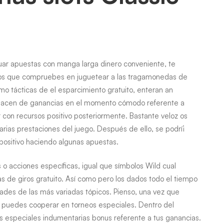
uar apuestas con manga larga dinero conveniente, te
s que compruebes en juguetear a las tragamonedas de
como tácticas de el esparcimiento gratuito, enteran an
r hacen de ganancias en el momento cómodo referente a
 con recursos positivo posteriormente. Bastante veloz os
arias prestaciones del juego. Después de ello, se podrí¡
positivo haciendo algunas apuestas.
 o acciones específicas, igual que símbolos Wild cual
s de giros gratuito. Así­ como pero los dados todo el tiempo
idades de las más variadas tópicos. Pienso, una vez que
 puedes cooperar en torneos especiales. Dentro del
os especiales indumentarias bonus referente a tus ganancias.