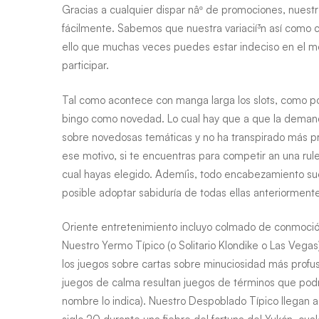
Gracias a cualquier dispar nâº de promociones, nuest
fácilmente. Sabemos que nuestra variacií³n así­ como
ello que muchas veces puedes estar indeciso en el mo
participar.
Tal como acontece con manga larga los slots, como po
bingo como novedad. Lo cual hay que a que la demand
sobre novedosas temáticas y no ha transpirado más pr
ese motivo, si te encuentras para competir an una rule
cual hayas elegido. Ademí¡s, todo encabezamiento sue
posible adoptar sabiduría de todas ellas anteriorment
Oriente entretenimiento incluyo colmado de conmoción
Nuestro Yermo Típico (o Solitario Klondike o Las Vega
los juegos sobre cartas sobre minuciosidad más profusa
juegos de calma resultan juegos de términos que podr
nombre lo indica). Nuestro Despoblado Típico llegan a 