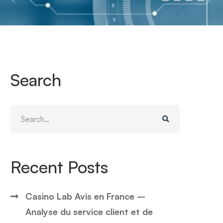
Search
Search
for:
Recent Posts
Casino Lab Avis en France –
Analyse du service client et de