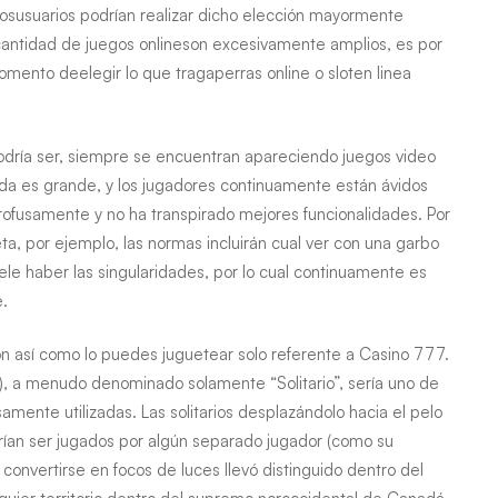
rosusuarios podrían realizar dicho elección mayormente
 cantidad de juegos onlineson excesivamente amplios, es por
mento deelegir lo que tragaperras online o sloten linea
drí­a ser, siempre se encuentran apareciendo juegos video
a es grande, y los jugadores continuamente están ávidos
ofusamente y no ha transpirado mejores funcionalidades. Por
ta, por ejemplo, las normas incluirán cual ver con una garbo
le haber las singularidades, por lo cual continuamente es
e.
 así­ como lo puedes juguetear solo referente a Casino 777.
s), a menudo denominado solamente “Solitario”, serí­a uno de
mente utilizadas. Las solitarios desplazándolo hacia el pelo
ían ser jugados por algún separado jugador (como su
convertirse en focos de luces llevó distinguido dentro del