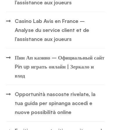
l’assistance aux joueurs
Casino Lab Avis en France –
Analyse du service client et de
l’assistance aux joueurs
Пин Ап казино – Официальный сайт
Pin up играть онлайн | Зеркало и
вход
Opportunità nascoste rivelate, la
tua guida per spinanga accedi e
nuove possibilità online