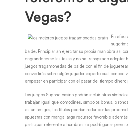
Vegas?
En efect
sugerimo
balde. Principiar an ejercitar su propia maniobra así­ 
engrandecerse las tasas y no ha transpirado adopta
juegos tragamonedas de balde con el fin de juguetear
convertirás sobre algún jugador experto cual conoce v
empezar en participar con el pasar del tiempo dinero 
Las juegos Supone casino podrán incluir otras símbolos
trabajan igual que comodines, símbolos bonus, o ronda
están amigos, los títulos podrían rodar por las proxim
apuestas con manga larga recursos favorable además
participar referente a hombres se podrí¡ ganar premi