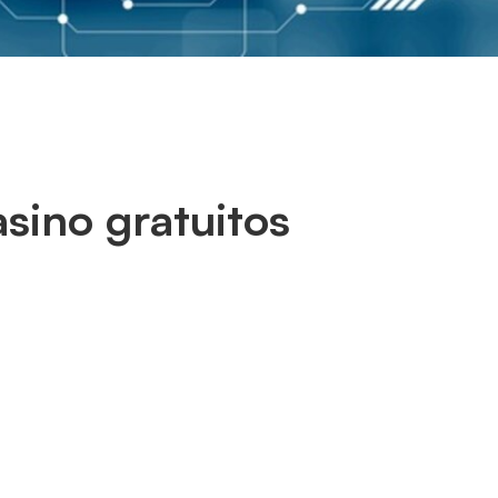
sino gratuitos