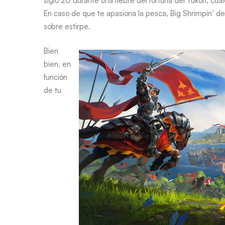
siglo 20 durante una fiebre del fortuna del Yukón, cua
En caso de que te apasiona la pesca, Big Shrimpin’ d
sobre estirpe.
Bien
bien, en
función
de tu