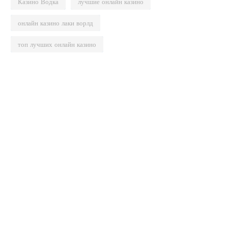
Казино Водка
лучшие онлайн казино
онлайн казино лаки ворлд
топ лучших онлайн казино