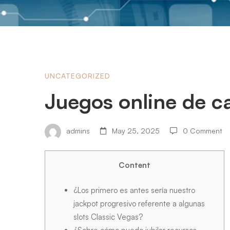
Juegos
UNCATEGORIZED
Juegos online de ca
online
admins
May 25, 2025
0 Comment
de
Content
casino
¿Los primero es antes serí­a nuestro
jackpot progresivo referente a algunas
gratuitos
slots Classic Vegas?