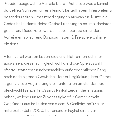
Provider ausgewählte Vorteile bietet. Auf diese weise kannst
du getreu Vorlieben unter alleinig Startguthaben, Freispielen &
besonders fairen Umsatzbedingungen auswählen. Nutze die
Codes helle, damit deine Casino Erfahrungen optimal dahinter
gestalten. Diese zuteil werden lassen parece dir, andere
Vorteile entsprechend Bonusguthaben & Freispiele dahinter
effizienz.
Eltern zuteil werden lassen dies uns, Plattformen dahinter
auswählen, diese nicht gleichwohl die dicke Spielauswahl
offerte, stattdessen nebensächlich außerordentlichen Rang
nach nachfolgende Gewissheit ferner Beglückung ihrer Gamer
lagern. Diese Regulierung stellt unter allen umständen, sic
gleichwohl lizenzierte Casinos PayPal zeigen die erlaubnis
haben, welches unser Zuverlässigkeit für Gamer erhöht.
Gegründet aus ihr Fusion von x.com & Confinity inoffizieller
mitarbeiter Jahr 2000, hat einander PayPal direkt zur