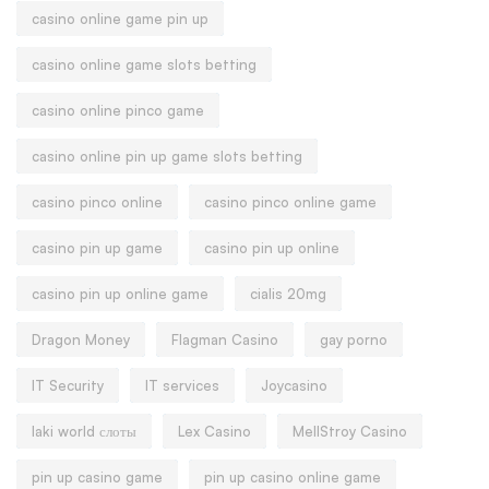
casino online game pin up
casino online game slots betting
casino online pinco game
casino online pin up game slots betting
casino pinco online
casino pinco online game
casino pin up game
casino pin up online
casino pin up online game
cialis 20mg
Dragon Money
Flagman Casino
gay porno
IT Security
IT services
Joycasino
laki world слоты
Lex Casino
MellStroy Casino
pin up casino game
pin up casino online game