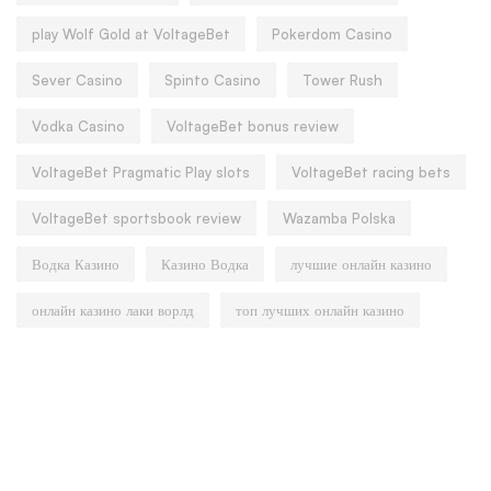
play Wolf Gold at VoltageBet
Pokerdom Casino
Sever Casino
Spinto Casino
Tower Rush
Vodka Casino
VoltageBet bonus review
VoltageBet Pragmatic Play slots
VoltageBet racing bets
VoltageBet sportsbook review
Wazamba Polska
Водка Казино
Казино Водка
лучшие онлайн казино
онлайн казино лаки ворлд
топ лучших онлайн казино