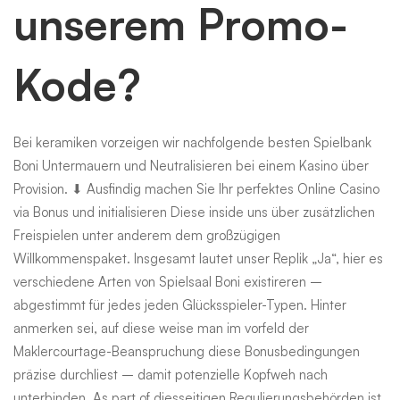
unserem Promo-
Kode?
Bei keramiken vorzeigen wir nachfolgende besten Spielbank
Boni Untermauern und Neutralisieren bei einem Kasino über
Provision. ⬇ Ausfindig machen Sie Ihr perfektes Online Casino
via Bonus und initialisieren Diese inside uns über zusätzlichen
Freispielen unter anderem dem großzügigen
Willkommenspaket. Insgesamt lautet unser Replik „Ja“, hier es
verschiedene Arten von Spielsaal Boni existireren –
abgestimmt für jedes jeden Glücksspieler-Typen. Hinter
anmerken sei, auf diese weise man im vorfeld der
Maklercourtage-Beanspruchung diese Bonusbedingungen
präzise durchliest – damit potenzielle Kopfweh nach
unterbinden. As part of diesseitigen Regulierungsbehörden ist