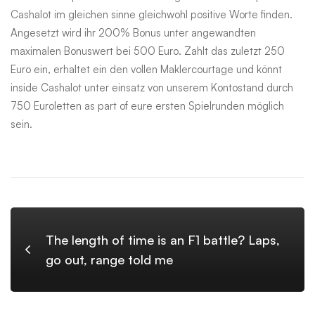
Cashalot im gleichen sinne gleichwohl positive Worte finden.
Angesetzt wird ihr 200% Bonus unter angewandten
maximalen Bonuswert bei 500 Euro. Zahlt das zuletzt 250
Euro ein, erhaltet ein den vollen Maklercourtage und könnt
inside Cashalot unter einsatz von unserem Kontostand durch
750 Euroletten as part of eure ersten Spielrunden möglich
sein.
The length of time is an F1 battle? Laps,
go out, range told me