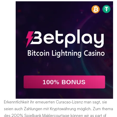
Erkenntlichkeit ihr erneuerten Curacao-Lizenz man sagt, sie
seien auch Zahlungen mit Kryptowährung möglich. Zum thema
des 200% Spielbank Maklercourtage können wir as part of