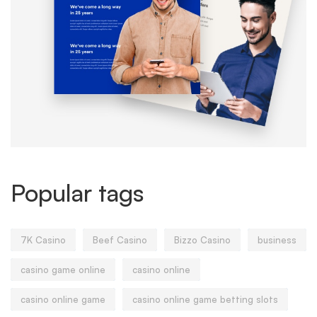
Popular tags
7K Casino
Beef Casino
Bizzo Casino
business
casino game online
casino online
casino online game
casino online game betting slots