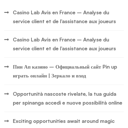
Casino Lab Avis en France – Analyse du
service client et de l’assistance aux joueurs
Casino Lab Avis en France – Analyse du
service client et de l’assistance aux joueurs
Пин Ап казино – Официальный сайт Pin up
играть онлайн | Зеркало и вход
Opportunità nascoste rivelate, la tua guida
per spinanga accedi e nuove possibilità online
Exciting opportunities await around magic