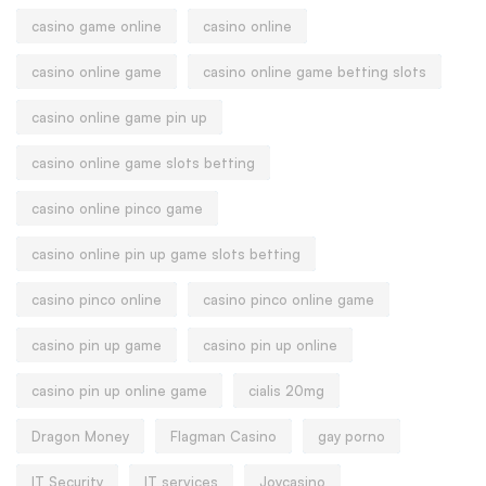
casino game online
casino online
casino online game
casino online game betting slots
casino online game pin up
casino online game slots betting
casino online pinco game
casino online pin up game slots betting
casino pinco online
casino pinco online game
casino pin up game
casino pin up online
casino pin up online game
cialis 20mg
Dragon Money
Flagman Casino
gay porno
IT Security
IT services
Joycasino