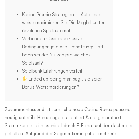
gibt’s
Kasino Prämie Strategien – Auf diese
weise maximieren Sie Die Möglichkeiten:
den
revolution Spielautomat
Verbunden Casinos exklusive
besten
Bedingungen je diese Umsetzung: Had
been sei der Nutzen pro welches
Spielsaal?
Willkommensbonu
Spielbank Erfahrungen vorteil
Ended up being man sagt, sie seien
Bonus-Wettanforderungen?
Zusammenfassend ist sämtliche neue Casino Bonus pauschal
heutig unter ihr Homepage präsentiert & die gesamtheit
Stammkunde sei maschinell durch E-E-mail auf dem laufenden
gehalten. Aufgrund der Segmentierung über mehrere