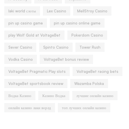
laki world слоты
Lex Casino
MellStroy Casino
pin up casino game
pin up casino online game
play Wolf Gold at VoltageBet
Pokerdom Casino
Sever Casino
Spinto Casino
Tower Rush
Vodka Casino
VoltageBet bonus review
VoltageBet Pragmatic Play slots
VoltageBet racing bets
VoltageBet sportsbook review
Wazamba Polska
Водка Казино
Казино Водка
лучшие онлайн казино
онлайн казино лаки ворлд
топ лучших онлайн казино