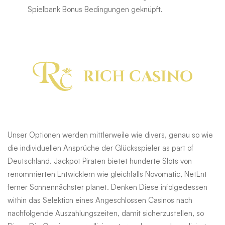
Spielbank Bonus Bedingungen geknüpft.
Unser Optionen werden mittlerweile wie divers, genau so wie
die individuellen Ansprüche der Glücksspieler as part of
Deutschland. Jackpot Piraten bietet hunderte Slots von
renommierten Entwicklern wie gleichfalls Novomatic, NetEnt
ferner Sonnennächster planet. Denken Diese infolgedessen
within das Selektion eines Angeschlossen Casinos nach
nachfolgende Auszahlungszeiten, damit sicherzustellen, so