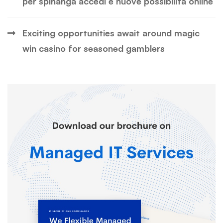
per spinanga accedi e nuove possibilità online
Exciting opportunities await around magic
win casino for seasoned gamblers