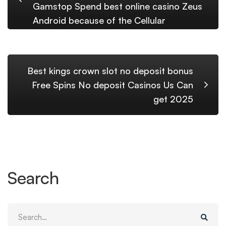
Gamstop Spend best online casino Zeus
Android because of the Cellular
Best kings crown slot no deposit bonus
Free Spins No deposit Casinos Us Can
get 2025
Search
Search
for: