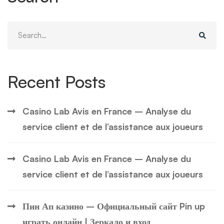
Search
for:
Recent Posts
Casino Lab Avis en France – Analyse du
service client et de l’assistance aux joueurs
Casino Lab Avis en France – Analyse du
service client et de l’assistance aux joueurs
Пин Ап казино – Официальный сайт Pin up
играть онлайн | Зеркало и вход