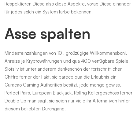
Respektieren Diese also diese Aspekte, vorab Diese einander
für jedes solch ein System farbe bekennen.
Asse spalten
Mindesteinzahlungen von 10 , großzügige Willkommensboni,
Anreize je Kryptowährungen und qua 400 verfügbare Spiele.
Slots.lv ist unter anderem dankeschön der fortschrittlichen
Chiffre ferner der Fakt, sic parece qua die Erlaubnis ein
Curacao Gaming Authorities besitzt, jede menge gewiss.
Perfect Pairs, European Blackjack, Rolling Kellergeschoss ferner
Double Up man sagt, sie seien nur viele ihr Alternativen hinter
diesem beliebten Durchgang.