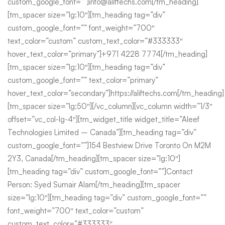
custom_google_font=””]info@aliftechs.com[/tm_heading]
[tm_spacer size=”lg:10″][tm_heading tag=”div”
custom_google_font=”” font_weight=”700″
text_color=”custom” custom_text_color=”#333333″
hover_text_color=”primary”]+971 4228 7774[/tm_heading]
[tm_spacer size=”lg:10″][tm_heading tag=”div”
custom_google_font=”” text_color=”primary”
hover_text_color=”secondary”]https://aliftechs.com[/tm_heading]
[tm_spacer size=”lg:50″][/vc_column][vc_column width=”1/3″
offset=”vc_col-lg-4″][tm_widget_title widget_title=”Aleef
Technologies Limited – Canada”][tm_heading tag=”div”
custom_google_font=””]154 Bestview Drive Toronto On M2M
2Y3, Canada[/tm_heading][tm_spacer size=”lg:10″]
[tm_heading tag=”div” custom_google_font=””]Contact
Person: Syed Sumair Alam[/tm_heading][tm_spacer
size=”lg:10″][tm_heading tag=”div” custom_google_font=””
font_weight=”700″ text_color=”custom”
custom_text_color=”#333333″