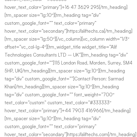
hover_text_color=”primary”]+16 47 3629 295[/tm_heading]
[tm_spacer size=”lg:10″][tm_heading tag=”div”
custom_google_font=”” text_color=”primary”
hover_text_color=”secondary”]https://aliftechs.ca[/tm_heading]
[tm_spacer size=”lg:50″][/vc_column][vc_column width=”1/3″
offset=”vc_col-lg-4″][tm_widget_title widget_title=”Alif
Technologies Consultants LTD – UK”][tm_heading tag=”div”
custom_google_font=””]115 London Road, Morden, Surrey, SM4
5HP, UK[/tm_heading][tm_spacer size=”lg:10″][tm_heading
tag=”div” custom_google_font=””]Contact Person: Sarmad
Khan[/tm_heading][tm_spacer size=”lg:10″][tm_heading
tag=”div” custom_google_font=”” font_weight=”700″
text_color=”custom” custom_text_color=”#333333″
hover_text_color=”primary”]+44 7903 416966[/tm_heading]
[tm_spacer size=”lg:10″][tm_heading tag=”div”
custom_google_font=”” text_color=”primary”
hover_text_color=”secondary”]https://aliftechs.com[/tm_heading]