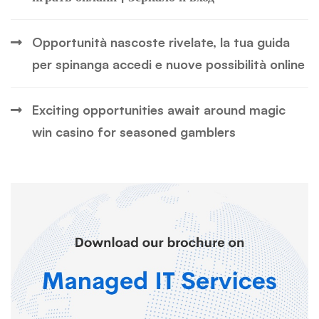
Opportunità nascoste rivelate, la tua guida
per spinanga accedi e nuove possibilità online
Exciting opportunities await around magic
win casino for seasoned gamblers