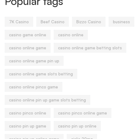
Popular tags
7K Casino
Beef Casino
Bizzo Casino
business
casino game online
casino online
casino online game
casino online game betting slots
casino online game pin up
casino online game slots betting
casino online pinco game
casino online pin up game slots betting
casino pinco online
casino pinco online game
casino pin up game
casino pin up online
casino pin up online game
cialis 20mg