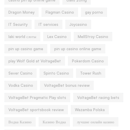
Dragon Money
Flagman Casino
gay porno
IT Security
IT services
Joycasino
laki world слоты
Lex Casino
MellStroy Casino
pin up casino game
pin up casino online game
play Wolf Gold at VoltageBet
Pokerdom Casino
Sever Casino
Spinto Casino
Tower Rush
Vodka Casino
VoltageBet bonus review
VoltageBet Pragmatic Play slots
VoltageBet racing bets
VoltageBet sportsbook review
Wazamba Polska
Водка Казино
Казино Водка
лучшие онлайн казино