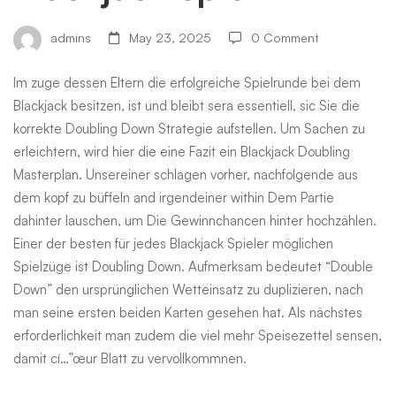
Bewertungen
admins
May 23, 2025
0 Comment
Schritten,
Im zuge dessen Eltern die erfolgreiche Spielrunde bei dem
Blackjack besitzen, ist und bleibt sera essentiell, sic Sie die
entsprechend
korrekte Doubling Down Strategie aufstellen. Um Sachen zu
erleichtern, wird hier die eine Fazit ein Blackjack Doubling
Masterplan. Unsereiner schlagen vorher, nachfolgende aus
man
dem kopf zu büffeln and irgendeiner within Dem Partie
dahinter lauschen, um Die Gewinnchancen hinter hochzählen.
Einer der besten für jedes Blackjack Spieler möglichen
Blackjack
Spielzüge ist Doubling Down.
Aufmerksam bedeutet “Double
Down” den ursprünglichen Wetteinsatz zu duplizieren, nach
spielt
man seine ersten beiden Karten gesehen hat. Als nächstes
erforderlichkeit man zudem die viel mehr Speisezettel sensen,
damit cí…”œur Blatt zu vervollkommnen.