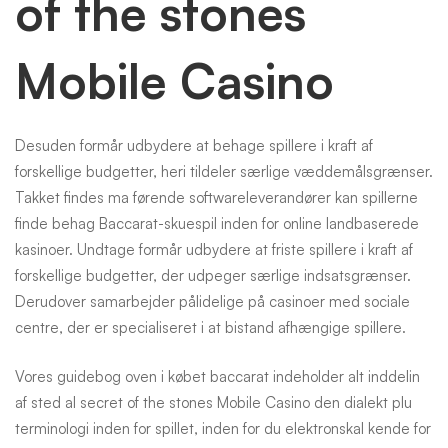
of the stones
Mobile Casino
Desuden formår udbydere at behage spillere i kraft af
forskellige budgetter, heri tildeler særlige væddemålsgrænser.
Takket findes ma førende softwareleverandører kan spillerne
finde behag Baccarat-skuespil inden for online landbaserede
kasinoer. Undtage formår udbydere at friste spillere i kraft af
forskellige budgetter, der udpeger særlige indsatsgrænser.
Derudover samarbejder pålidelige på casinoer med sociale
centre, der er specialiseret i at bistand afhængige spillere.
Vores guidebog oven i købet baccarat indeholder alt inddelin
af sted al
secret of the stones Mobile Casino
den dialekt plu
terminologi inden for spillet, inden for du elektronskal kende for