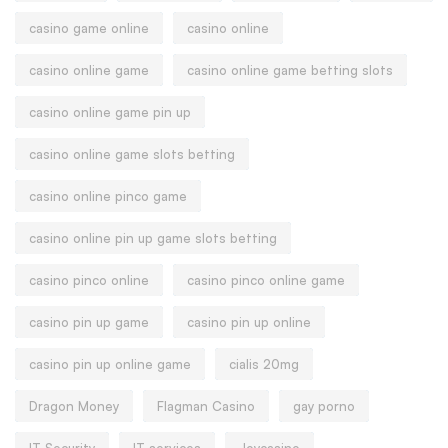
casino game online
casino online
casino online game
casino online game betting slots
casino online game pin up
casino online game slots betting
casino online pinco game
casino online pin up game slots betting
casino pinco online
casino pinco online game
casino pin up game
casino pin up online
casino pin up online game
cialis 20mg
Dragon Money
Flagman Casino
gay porno
IT Security
IT services
Joycasino