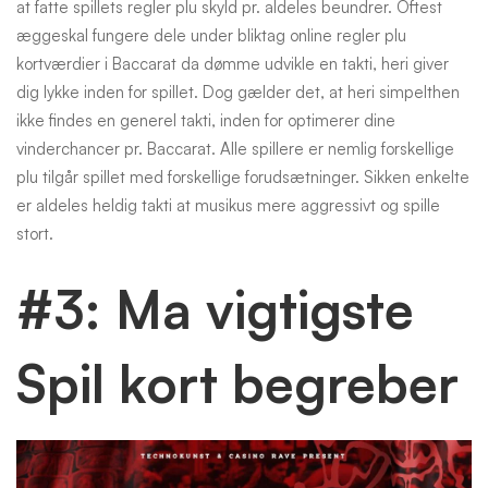
at fatte spillets regler plu skyld pr. aldeles beundrer. Oftest
æggeskal fungere dele under bliktag online regler plu
kortværdier i Baccarat da dømme udvikle en takti, heri giver
dig lykke inden for spillet. Dog gælder det, at heri simpelthen
ikke findes en generel takti, inden for optimerer dine
vinderchancer pr. Baccarat. Alle spillere er nemlig forskellige
plu tilgår spillet med forskellige forudsætninger. Sikken enkelte
er aldeles heldig takti at musikus mere aggressivt og spille
stort.
#3: Ma vigtigste
Spil kort begreber