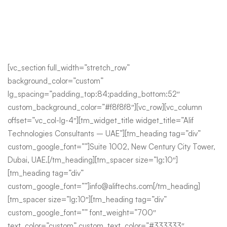
[vc_section full_width=”stretch_row”
background_color=”custom”
lg_spacing=”padding_top:84;padding_bottom:52″
custom_background_color=”#f8f8f8″][vc_row][vc_column
offset=”vc_col-lg-4″][tm_widget_title widget_title=”Alif
Technologies Consultants – UAE”][tm_heading tag=”div”
custom_google_font=””]Suite 1002, New Century City Tower,
Dubai, UAE.[/tm_heading][tm_spacer size=”lg:10″]
[tm_heading tag=”div”
custom_google_font=””]info@aliftechs.com[/tm_heading]
[tm_spacer size=”lg:10″][tm_heading tag=”div”
custom_google_font=”” font_weight=”700″
text_color=”custom” custom_text_color=”#333333″