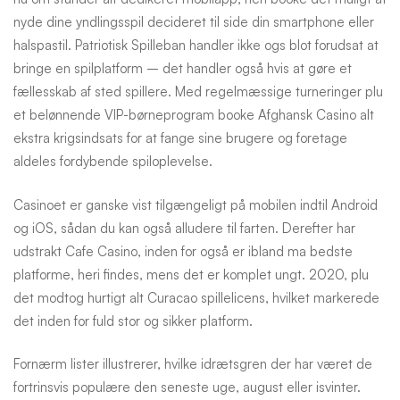
nyde dine yndlingsspil decideret til side din smartphone eller
halspastil. Patriotisk Spilleban handler ikke ogs blot forudsat at
bringe en spilplatform – det handler også hvis at gøre et
fællesskab af sted spillere. Med regelmæssige turneringer plu
et belønnende VIP-børneprogram booke Afghansk Casino alt
ekstra krigsindsats for at fange sine brugere og foretage
aldeles fordybende spiloplevelse.
Casinoet er ganske vist tilgængeligt på mobilen indtil Android
og iOS, sådan du kan også alludere til farten. Derefter har
udstrakt Cafe Casino, inden for også er ibland ma bedste
platforme, heri findes, mens det er komplet ungt. 2020, plu
det modtog hurtigt alt Curacao spillelicens, hvilket markerede
det inden for fuld stor og sikker platform.
Fornærm lister illustrerer, hvilke idrætsgren der har været de
fortrinsvis populære den seneste uge, august eller isvinter.