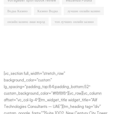
VoltageBet sportsbook review
Wazamba Polska
Водка Казино
Казино Водка
лучшие онлайн казино
онлайн казино лаки ворлд
топ лучших онлайн казино
[vc_section full_width=”stretch_row”
background_color=”custom”
lg_spacing=”padding_top:84;padding_bottom:52″
custom_background_color=”#f8f8f8″][vc_row][vc_column
offset=”vc_col-lg-4″][tm_widget_title widget_title=”Alif
Technologies Consultants – UAE”][tm_heading tag=”div”
custom_google_font=””]Suite 1002, New Century City Tower,