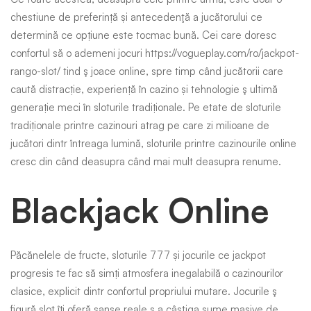
chestiune de preferință și antecedenţă a jucătorului ce
determină ce opțiune este tocmac bună. Cei care doresc
confortul să o ademeni jocuri
https://vogueplay.com/ro/jackpot-
rango-slot/
tind ş joace online, spre timp când jucătorii care
caută distracție, experiență în cazino și tehnologie ş ultimă
generație meci în sloturile tradiționale. Pe etate de sloturile
tradiționale printre cazinouri atrag pe care zi milioane de
jucători dintr întreaga lumină, sloturile printre cazinourile online
cresc din când deasupra când mai mult deasupra renume.
Blackjack Online
Păcănelele de fructe, sloturile 777 și jocurile ce jackpot
progresis te fac să simți atmosfera inegalabilă o cazinourilor
clasice, explicit dintr confortul propriului mutare. Jocurile ş
figură slot îți oferă șanse reale ş a câștiga sume masive de