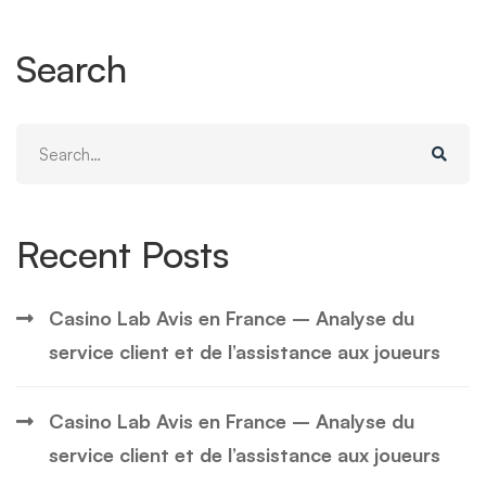
Search
Search
for:
Recent Posts
Casino Lab Avis en France – Analyse du
service client et de l’assistance aux joueurs
Casino Lab Avis en France – Analyse du
service client et de l’assistance aux joueurs