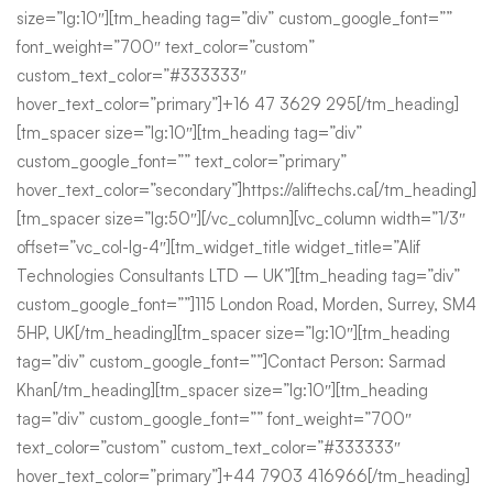
size=”lg:10″][tm_heading tag=”div” custom_google_font=””
font_weight=”700″ text_color=”custom”
custom_text_color=”#333333″
hover_text_color=”primary”]+16 47 3629 295[/tm_heading]
[tm_spacer size=”lg:10″][tm_heading tag=”div”
custom_google_font=”” text_color=”primary”
hover_text_color=”secondary”]https://aliftechs.ca[/tm_heading]
[tm_spacer size=”lg:50″][/vc_column][vc_column width=”1/3″
offset=”vc_col-lg-4″][tm_widget_title widget_title=”Alif
Technologies Consultants LTD – UK”][tm_heading tag=”div”
custom_google_font=””]115 London Road, Morden, Surrey, SM4
5HP, UK[/tm_heading][tm_spacer size=”lg:10″][tm_heading
tag=”div” custom_google_font=””]Contact Person: Sarmad
Khan[/tm_heading][tm_spacer size=”lg:10″][tm_heading
tag=”div” custom_google_font=”” font_weight=”700″
text_color=”custom” custom_text_color=”#333333″
hover_text_color=”primary”]+44 7903 416966[/tm_heading]