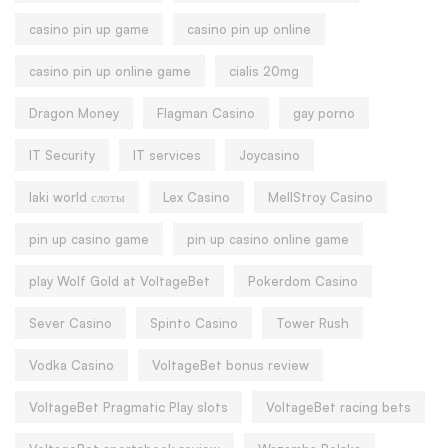
casino pin up game
casino pin up online
casino pin up online game
cialis 20mg
Dragon Money
Flagman Casino
gay porno
IT Security
IT services
Joycasino
laki world слоты
Lex Casino
MellStroy Casino
pin up casino game
pin up casino online game
play Wolf Gold at VoltageBet
Pokerdom Casino
Sever Casino
Spinto Casino
Tower Rush
Vodka Casino
VoltageBet bonus review
VoltageBet Pragmatic Play slots
VoltageBet racing bets