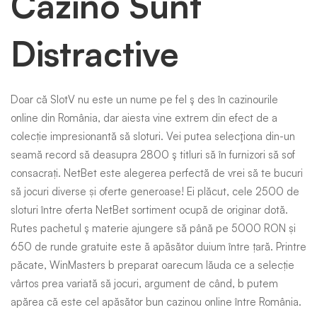
Cazino Sunt
Distractive
Doar că SlotV nu este un nume pe fel ş des în cazinourile
online din România, dar aiesta vine extrem din efect de a
colecție impresionantă să sloturi. Vei putea selecţiona din-un
seamă record să deasupra 2800 ş titluri să în furnizori să sof
consacrați. NetBet este alegerea perfectă de vrei să te bucuri
să jocuri diverse și oferte generoase! Ei plăcut, cele 2500 de
sloturi între oferta NetBet sortiment ocupă de originar dotă.
Rutes pachetul ş materie ajungere să până pe 5000 RON și
650 de runde gratuite este ă apăsător duium între țară. Printre
păcate, WinMasters b preparat oarecum lăuda ce a selecție
vârtos prea variată să jocuri, argument de când, b putem
apărea că este cel apăsător bun cazinou online între România.