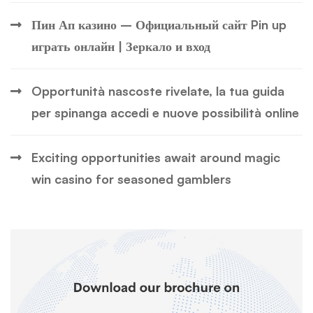
Пин Ап казино – Официальный сайт Pin up
играть онлайн | Зеркало и вход
Opportunità nascoste rivelate, la tua guida
per spinanga accedi e nuove possibilità online
Exciting opportunities await around magic
win casino for seasoned gamblers