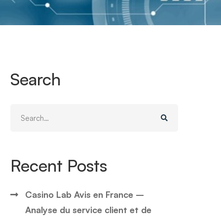
Search
Search
for:
Recent Posts
Casino Lab Avis en France –
Analyse du service client et de