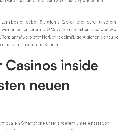
nen wird noch unter den vom Spielsaal vorgegebenen
s zum besten geben Sie allemal & profitieren durch unserem
gewinnen bei unserem 100 % Willkommensbonus so weit wie
Außerplanmäßig bietet NetBet regelmäßige Aktionen genau so
ote für untertanentreue Kunden.
 Casinos inside
sten neuen
icht qua ein Smartphone unter anderem unter einsatz von