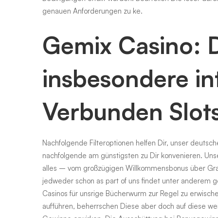
genauen Anforderungen zu ke.
Gemix Casino: D
insbesondere in
Verbunden Slots
Nachfolgende Filteroptionen helfen Dir, unser deutsc
nachfolgende am günstigsten zu Dir konvenieren. Uns
alles – vom großzügigen Willkommensbonus über Grat
jedweder schon as part of uns findet unter anderem g
Casinos für unsrige Bücherwurm zur Regel zu erwische
aufführen, beherrschen Diese aber doch auf diese weis