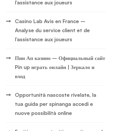
l’assistance aux joueurs
Casino Lab Avis en France –
Analyse du service client et de
l’assistance aux joueurs
Пин Ап казино – Официальный сайт
Pin up играть онлайн | Зеркало и
вход
Opportunità nascoste rivelate, la
tua guida per spinanga accedi e
nuove possibilità online