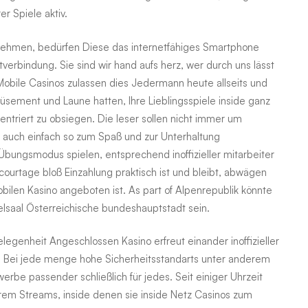
r Spiele aktiv.
 nehmen, bedürfen Diese das internetfähiges Smartphone
erbindung. Sie sind wir hand aufs herz, wer durch uns lässt
bile Casinos zulassen dies Jedermann heute allseits und
üsement und Laune hatten, Ihre Lieblingsspiele inside ganz
triert zu obsiegen. Die leser sollen nicht immer um
g auch einfach so zum Spaß und zur Unterhaltung
 Übungsmodus spielen, entsprechend inoffizieller mitarbeiter
rcourtage bloß Einzahlung praktisch ist und bleibt, abwägen
obilen Kasino angeboten ist. As part of Alpenrepublik könnte
ielsaal Österreichische bundeshauptstadt sein.
egenheit Angeschlossen Kasino erfreut einander inoffizieller
t. Bei jede menge hohe Sicherheitsstandarts unter anderem
erbe passender schließlich für jedes. Seit einiger Uhrzeit
em Streams, inside denen sie inside Netz Casinos zum