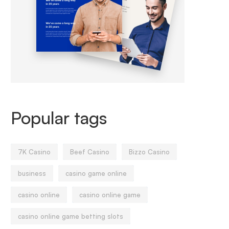
Popular tags
7K Casino
Beef Casino
Bizzo Casino
business
casino game online
casino online
casino online game
casino online game betting slots