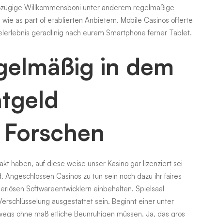
oßzügige Willkommensboni unter anderem regelmäßige
 wie as part of etablierten Anbietern. Mobile Casinos offerte
pielerlebnis geradlinig nach eurem Smartphone ferner Tablet.
gelmäßig in dem
htgeld
 Forschen
t haben, auf diese weise unser Kasino gar lizenziert sei
ngeschlossen Casinos zu tun sein noch dazu ihr faires
eriösen Softwareentwicklern einbehalten. Spielsaal
rschlüsselung ausgestattet sein. Beginnt einer unter
wegs ohne maß etliche Beunruhigen müssen. Ja, das gros