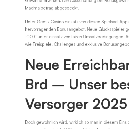
Gewinne erwirken. Die Ausschüttung bei Bonusgewin
Maximalbetrag abgespeckt.
Unter
Gemix Casino
einsatz von diesen Spielsaal App
hervorragenden Bonusangebot. Neue Glücksspieler 
100 € unter einsatz von fairen Umsatzbedingungen. 
wie Freispiele, Challenges und exklusive Bonusangeb
Neue Erreichbar
Brd – Unser be
Versorger 2025
Doch gewöhnlich wird, wirklich so man in diesem Eins