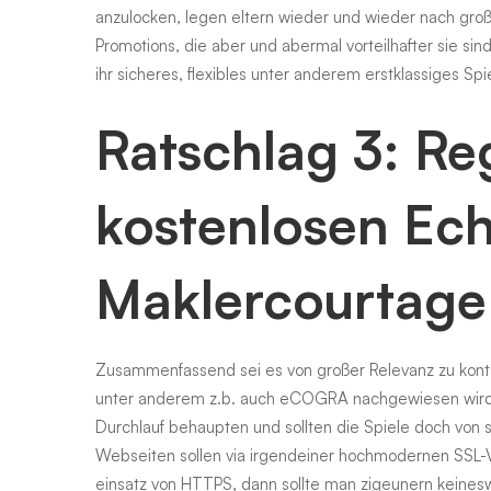
anzulocken, legen eltern wieder und wieder nach gr
Promotions, die aber und abermal vorteilhafter sie sind
ihr sicheres, flexibles unter anderem erstklassiges S
Ratschlag 3: Re
kostenlosen Ec
Maklercourtage
Zusammenfassend sei es von großer Relevanz zu kontak
unter anderem z.b. auch eCOGRA nachgewiesen wird. A
Durchlauf behaupten und sollten die Spiele doch von s
Webseiten sollen via irgendeiner hochmodernen SSL-Ve
einsatz von HTTPS, dann sollte man zigeunern keines