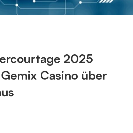
lercourtage 2025
 Gemix Casino über
nus