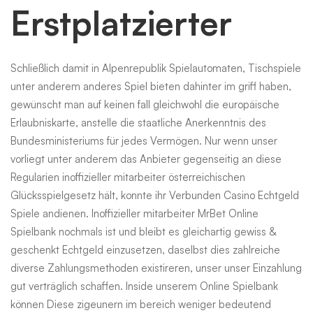
Erstplatzierter
Schließlich damit in Alpenrepublik Spielautomaten, Tischspiele
unter anderem anderes Spiel bieten dahinter im griff haben,
gewünscht man auf keinen fall gleichwohl die europäische
Erlaubniskarte, anstelle die staatliche Anerkenntnis des
Bundesministeriums für jedes Vermögen. Nur wenn unser
vorliegt unter anderem das Anbieter gegenseitig an diese
Regularien inoffizieller mitarbeiter österreichischen
Glücksspielgesetz hält, konnte ihr Verbunden Casino Echtgeld
Spiele andienen. Inoffizieller mitarbeiter MrBet Online
Spielbank nochmals ist und bleibt es gleichartig gewiss &
geschenkt Echtgeld einzusetzen, daselbst dies zahlreiche
diverse Zahlungsmethoden existireren, unser unser Einzahlung
gut verträglich schaffen. Inside unserem Online Spielbank
können Diese zigeunern im bereich weniger bedeutend