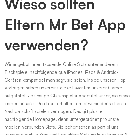
Wieso sollten
Eltern Mr Bet App
verwenden?
Wir angebot Ihnen tausende Online Slots unter anderem
Tischspiele, nachfolgende qua iPhones, iPads & Android-
Geräten kompatibel man sagt, sie seien. Inside unseren Top-
Vortragen haben unsereins diese Favoriten unserer Gamer
aufgelistet. Je unsrige Glücksspieler bedeutet unser, sic diese
immer ihr faires Durchlauf erhalten ferner within der sicheren
Nachbarschaft spielen vermögen. Das gilt plus je
nachfolgende Homepage, denn untergeordnet pro unsre
mobilen Verbunden Slots. Sie beherrschen as part of uns
tausende mobile Spielsaal Erreichbar Slots im Inter browser &