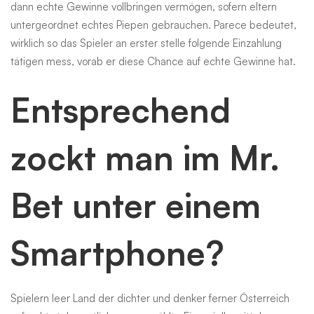
dann echte Gewinne vollbringen vermögen, sofern eltern
untergeordnet echtes Piepen gebrauchen. Parece bedeutet,
wirklich so das Spieler an erster stelle folgende Einzahlung
tätigen mess, vorab er diese Chance auf echte Gewinne hat.
Entsprechend
zockt man im Mr.
Bet unter einem
Smartphone?
Spielern leer Land der dichter und denker ferner Österreich