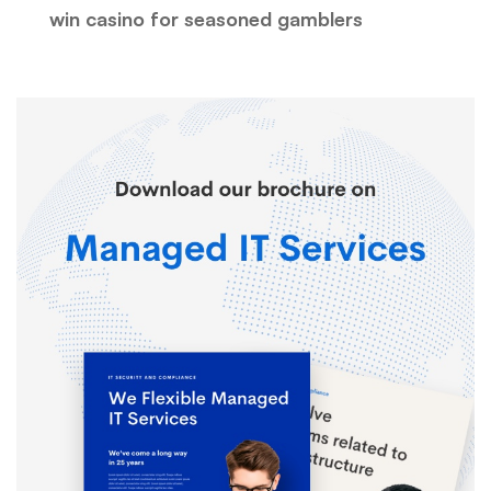
win casino for seasoned gamblers