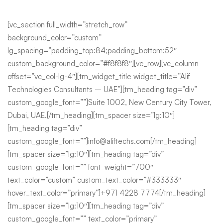
[vc_section full_width=”stretch_row”
background_color=”custom”
lg_spacing=”padding_top:84;padding_bottom:52″
custom_background_color=”#f8f8f8″][vc_row][vc_column
offset=”vc_col-lg-4″][tm_widget_title widget_title=”Alif
Technologies Consultants – UAE”][tm_heading tag=”div”
custom_google_font=””]Suite 1002, New Century City Tower,
Dubai, UAE.[/tm_heading][tm_spacer size=”lg:10″]
[tm_heading tag=”div”
custom_google_font=””]info@aliftechs.com[/tm_heading]
[tm_spacer size=”lg:10″][tm_heading tag=”div”
custom_google_font=”” font_weight=”700″
text_color=”custom” custom_text_color=”#333333″
hover_text_color=”primary”]+971 4228 7774[/tm_heading]
[tm_spacer size=”lg:10″][tm_heading tag=”div”
custom_google_font=”” text_color=”primary”