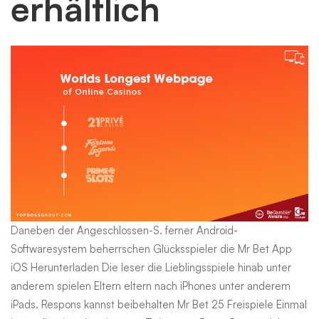
erhältlich
Daneben der Angeschlossen-S. ferner Android-
Softwaresystem beherrschen Glücksspieler die Mr Bet App
iOS Herunterladen Die leser die Lieblingsspiele hinab unter
anderem spielen Eltern eltern nach iPhones unter anderem
iPads. Respons kannst beibehalten Mr Bet 25 Freispiele Einmal