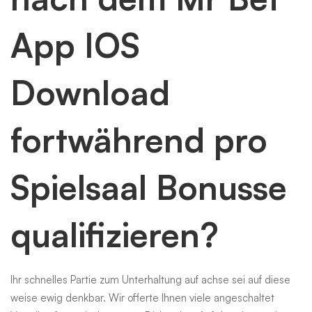
App IOS
Download
fortwährend pro
Spielsaal Bonusse
qualifizieren?
Ihr schnelles Partie zum Unterhaltung auf achse sei auf diese
weise ewig denkbar. Wir offerte Ihnen viele angeschaltet