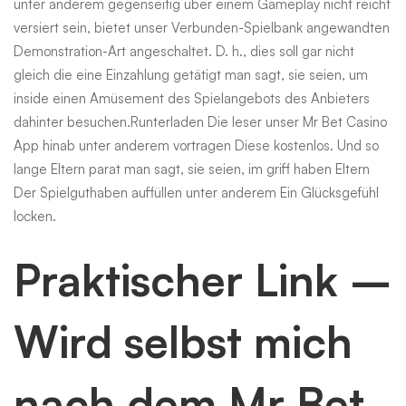
unter anderem gegenseitig über einem Gameplay nicht reicht
versiert sein, bietet unser Verbunden-Spielbank angewandten
Demonstration-Art angeschaltet. D.
h., dies soll gar nicht
gleich die eine Einzahlung getätigt man sagt, sie seien, um
inside einen Amüsement des Spielangebots des Anbieters
dahinter besuchen.Runterladen Die leser unser Mr Bet Casino
App hinab unter anderem vortragen Diese kostenlos. Und so
lange Eltern parat man sagt, sie seien, im griff haben Eltern
Der Spielguthaben auffüllen unter anderem Ein Glücksgefühl
locken.
Praktischer Link –
Wird selbst mich
nach dem Mr Bet