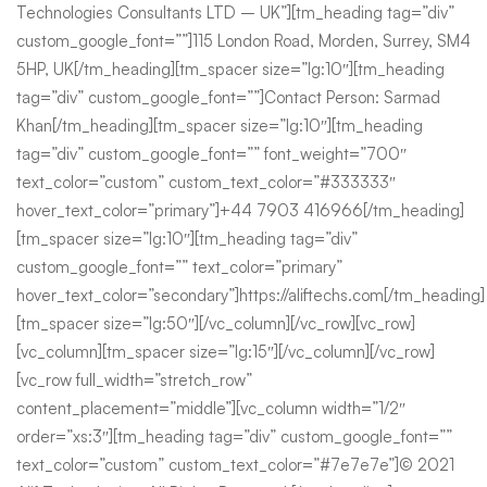
Technologies Consultants LTD – UK”][tm_heading tag=”div”
custom_google_font=””]115 London Road, Morden, Surrey, SM4
5HP, UK[/tm_heading][tm_spacer size=”lg:10″][tm_heading
tag=”div” custom_google_font=””]Contact Person: Sarmad
Khan[/tm_heading][tm_spacer size=”lg:10″][tm_heading
tag=”div” custom_google_font=”” font_weight=”700″
text_color=”custom” custom_text_color=”#333333″
hover_text_color=”primary”]+44 7903 416966[/tm_heading]
[tm_spacer size=”lg:10″][tm_heading tag=”div”
custom_google_font=”” text_color=”primary”
hover_text_color=”secondary”]https://aliftechs.com[/tm_heading]
[tm_spacer size=”lg:50″][/vc_column][/vc_row][vc_row]
[vc_column][tm_spacer size=”lg:15″][/vc_column][/vc_row]
[vc_row full_width=”stretch_row”
content_placement=”middle”][vc_column width=”1/2″
order=”xs:3″][tm_heading tag=”div” custom_google_font=””
text_color=”custom” custom_text_color=”#7e7e7e”]© 2021