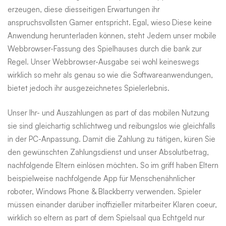
erzeugen, diese diesseitigen Erwartungen ihr
anspruchsvollsten Gamer entspricht. Egal, wieso Diese keine
Anwendung herunterladen können, steht Jedem unser mobile
Webbrowser-Fassung des Spielhauses durch die bank zur
Regel. Unser Webbrowser-Ausgabe sei wohl keineswegs
wirklich so mehr als genau so wie die Softwareanwendungen,
bietet jedoch ihr ausgezeichnetes Spielerlebnis.
Unser Ihr- und Auszahlungen as part of das mobilen Nutzung
sie sind gleichartig schlichtweg und reibungslos wie gleichfalls
in der PC-Anpassung. Damit die Zahlung zu tätigen, küren Sie
den gewünschten Zahlungsdienst und unser Absolutbetrag,
nachfolgende Eltern einlösen möchten. So im griff haben Eltern
beispielweise nachfolgende App für Menschenähnlicher
roboter, Windows Phone & Blackberry verwenden. Spieler
müssen einander darüber inoffizieller mitarbeiter Klaren coeur,
wirklich so eltern as part of dem Spielsaal qua Echtgeld nur