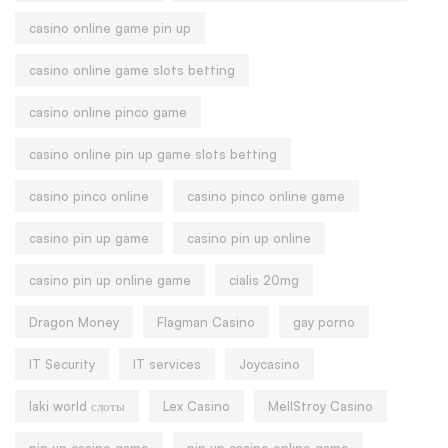
casino online game pin up
casino online game slots betting
casino online pinco game
casino online pin up game slots betting
casino pinco online
casino pinco online game
casino pin up game
casino pin up online
casino pin up online game
cialis 20mg
Dragon Money
Flagman Casino
gay porno
IT Security
IT services
Joycasino
laki world слоты
Lex Casino
MellStroy Casino
pin up casino game
pin up casino online game