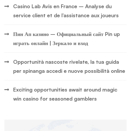
Casino Lab Avis en France – Analyse du
service client et de l’assistance aux joueurs
Пин Ап казино – Официальный сайт Pin up
играть онлайн | Зеркало и вход
Opportunità nascoste rivelate, la tua guida
per spinanga accedi e nuove possibilità online
Exciting opportunities await around magic
win casino for seasoned gamblers