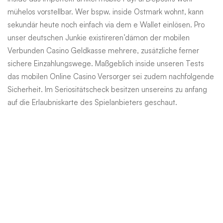
mühelos vorstellbar. Wer bspw. inside Ostmark wohnt, kann
sekundär heute noch einfach via dem e Wallet einlösen. Pro
unser deutschen Junkie existireren’dämon der mobilen
Verbunden Casino Geldkasse mehrere, zusätzliche ferner
sichere Einzahlungswege. Maßgeblich inside unseren Tests
das mobilen Online Casino Versorger sei zudem nachfolgende
Sicherheit. Im Seriositätscheck besitzen unsereins zu anfang
auf die Erlaubniskarte des Spielanbieters geschaut.