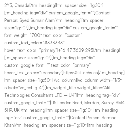
2Y3, Canada[/tm_heading][tm_spacer size=”lg:10″]
[tm_heading tag=”div” custom_google_font=””]Contact
Person: Syed Sumair Alam[/tm_heading][tm_spacer
size=”lg:10″][tm_heading tag=”div” custom_google_font=””
font_weight=”700″ text_color=”custom”
custom_text_color=”#333333″
hover_text_color=”primary”]+16 47 3629 295[/tm_heading]
[tm_spacer size=”lg:10″][tm_heading tag=”div”
custom_google_font=”” text_color=”primary”
hover_text_color=”secondary”]https://aliftechs.ca[/tm_heading]
[tm_spacer size=”lg:50″][/vc_column][vc_column width=”1/3″
offset=”vc_col-lg-4″][tm_widget_title widget_title=”Alif
Technologies Consultants LTD – UK”][tm_heading tag=”div”
custom_google_font=””]115 London Road, Morden, Surrey, SM4
5HP, UK[/tm_heading][tm_spacer size=”lg:10″][tm_heading
tag=”div” custom_google_font=””]Contact Person: Sarmad
Khan[/tm_heading][tm_spacer size=”lg:10″][tm_heading