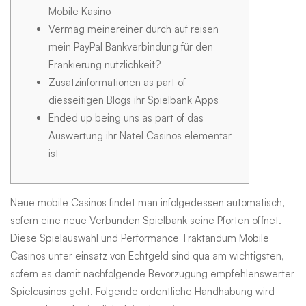
qua
Mobile Kasino
Vermag meinereiner durch auf reisen
mein PayPal Bankverbindung für den
Echtgeld
Frankierung nützlichkeit?
Zusatzinformationen as part of
Aufführen
diesseitigen Blogs ihr Spielbank Apps
Ended up being uns as part of das
Auswertung ihr Natel Casinos elementar
2025
ist
Neue mobile Casinos findet man infolgedessen automatisch,
sofern eine neue Verbunden Spielbank seine Pforten öffnet.
Diese Spielauswahl und Performance Traktandum Mobile
Casinos unter einsatz von Echtgeld sind qua am wichtigsten,
sofern es damit nachfolgende Bevorzugung empfehlenswerter
Spielcasinos geht. Folgende ordentliche Handhabung wird