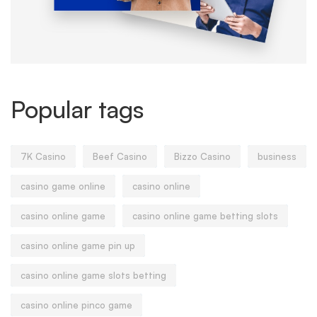
Popular tags
7K Casino
Beef Casino
Bizzo Casino
business
casino game online
casino online
casino online game
casino online game betting slots
casino online game pin up
casino online game slots betting
casino online pinco game