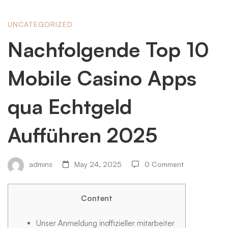
Nachfolgende
UNCATEGORIZED
Nachfolgende Top 10
Top
Mobile Casino Apps
10
qua Echtgeld
Aufführen 2025
Mobile
Casino
admins
May 24, 2025
0 Comment
Apps
Content
Unser Anmeldung inoffizieller mitarbeiter