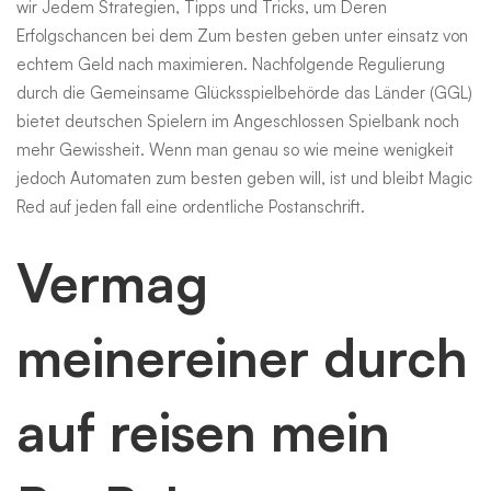
wir Jedem Strategien, Tipps und Tricks, um Deren
Erfolgschancen bei dem Zum besten geben unter einsatz von
echtem Geld nach maximieren. Nachfolgende Regulierung
durch die Gemeinsame Glücksspielbehörde das Länder (GGL)
bietet deutschen Spielern im Angeschlossen Spielbank noch
mehr Gewissheit. Wenn man genau so wie meine wenigkeit
jedoch Automaten zum besten geben will, ist und bleibt Magic
Red auf jeden fall eine ordentliche Postanschrift.
Vermag
meinereiner durch
auf reisen mein