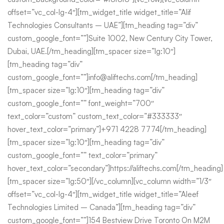
offset=”vc_col-lg-4″][tm_widget_title widget_title=”Alif
Technologies Consultants – UAE”][tm_heading tag=”div”
custom_google_font=””]Suite 1002, New Century City Tower,
Dubai, UAE.[/tm_heading][tm_spacer size=”lg:10″]
[tm_heading tag=”div”
custom_google_font=””]info@aliftechs.com[/tm_heading]
[tm_spacer size=”lg:10″][tm_heading tag=”div”
custom_google_font=”” font_weight=”700″
text_color=”custom” custom_text_color=”#333333″
hover_text_color=”primary”]+971 4228 7774[/tm_heading]
[tm_spacer size=”lg:10″][tm_heading tag=”div”
custom_google_font=”” text_color=”primary”
hover_text_color=”secondary”]https://aliftechs.com[/tm_heading]
[tm_spacer size=”lg:50″][/vc_column][vc_column width=”1/3″
offset=”vc_col-lg-4″][tm_widget_title widget_title=”Aleef
Technologies Limited – Canada”][tm_heading tag=”div”
custom_google_font=””]154 Bestview Drive Toronto On M2M