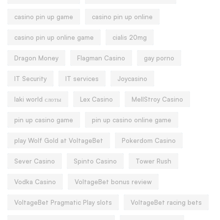
casino pin up game
casino pin up online
casino pin up online game
cialis 20mg
Dragon Money
Flagman Casino
gay porno
IT Security
IT services
Joycasino
laki world слоты
Lex Casino
MellStroy Casino
pin up casino game
pin up casino online game
play Wolf Gold at VoltageBet
Pokerdom Casino
Sever Casino
Spinto Casino
Tower Rush
Vodka Casino
VoltageBet bonus review
VoltageBet Pragmatic Play slots
VoltageBet racing bets