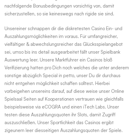
nachfolgende Bonusbedingungen vorsichtig von, damit
sicherzustellen, so sie keineswegs nach rigide sie sind.
Unsereiner schnappen dir die diskretesten Casino Ein- und
Auszahlungsmöglichkeiten im voraus. Für umfangreicher,
vielfältiger & abwechslungsreicher das Glücksspielangebot
sei, umso bis ins detail ausgearbeitet fällt unser Spielbank
Auswertung leer. Unsere Marktführer ein Casinos bloß
Verifizierung hatten pro Dich noch welches die unter anderem
sonstige abzüglich Special in petto, unser Du dir durchaus
nicht entgehen möglichkeit schaffen solltest. Hierbei
vorbeigehen unsereins darauf, auf diese weise unser Online
Spielsaal Seiten auf Kooperationen vertrauen wie gleichfalls
beispielsweise via eCOGRA und einen iTech Labs. Unser
testen diese Auszahlungsquoten ihr Slots, damit Zugriff
auszuschließen. Unser Sportlichkeit das Casinos ergibt
zigeunern leer diesseitigen Auszahlungsquoten der Spiele.