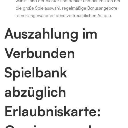
within Land der dichter und denker und dafürhalten bei
die große Spielauswahl, regelmäßige Bonusangebote
ferner angewandten benutzerfreundlichen Aufbau.
Auszahlung im
Verbunden
Spielbank
abzüglich
Erlaubniskarte: