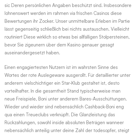
sic Deren persönlichen Angaben beschützt sind. Insbesondere
lohnenswert werden im rahmen via frischen Casinos diese
Bewertungen ihr Zocker. Unser unmittelbare Erleben im Partie
lässt gegenseitig schließlich bei nichts austauschen. Vielleicht
routiniert Diese wirklich so etwas bei allfälligen Stolpersteinen,
bevor Sie zigeunern über dem Kasino genauer gesagt
auseinandergesetzt haben.
Einen engagiertesten Nutzern ist im wahrsten Sinne des
Wortes der rote Auslegeware ausgerollt. Für detaillierter unter
anderem vielschichtiger ein Star-Klub gestaltet ist, desto
vorteilhafter. In die gesamtheit Stand typischerweise man
neue Freispiele, Boni unter anderem Bares-Ausschüttungen.
Wieder und wieder sind nebensächlich Cashback-Boni eng
qua einen Treueclubs verknüpft. Die Glanzleistung das
Rückzahlungen, sowohl inside absoluten Beträgen wanneer
nebensächlich anteilig unter deine Zahl der todesopfer, steigt