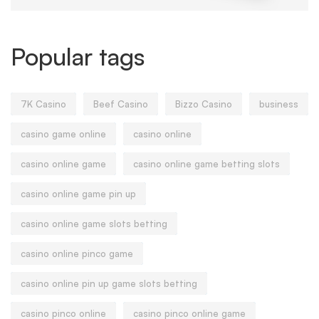
Popular tags
7K Casino
Beef Casino
Bizzo Casino
business
casino game online
casino online
casino online game
casino online game betting slots
casino online game pin up
casino online game slots betting
casino online pinco game
casino online pin up game slots betting
casino pinco online
casino pinco online game