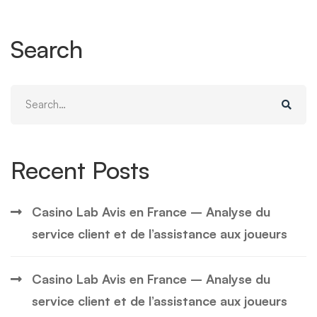
Search
Search
for:
Recent Posts
Casino Lab Avis en France – Analyse du
service client et de l’assistance aux joueurs
Casino Lab Avis en France – Analyse du
service client et de l’assistance aux joueurs