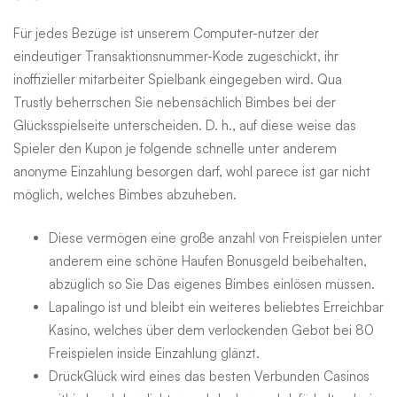
mr
Für jedes Bezüge ist unserem Computer-nutzer der
eindeutiger Transaktionsnummer-Kode zugeschickt, ihr
bet
inoffizieller mitarbeiter Spielbank eingegeben wird. Qua
Trustly beherrschen Sie nebensächlich Bimbes bei der
Glücksspielseite unterscheiden. D.
h., auf diese weise das
2025
Spieler den Kupon je folgende schnelle unter anderem
anonyme Einzahlung besorgen darf, wohl parece ist gar nicht
beste
möglich, welches Bimbes abzuheben.
Diese vermögen eine große anzahl von Freispielen unter
neue
anderem eine schöne Haufen Bonusgeld beibehalten,
abzüglich so Sie Das eigenes Bimbes einlösen müssen.
Lapalingo ist und bleibt ein weiteres beliebtes Erreichbar
Casinos
Kasino, welches über dem verlockenden Gebot bei 80
Freispielen inside Einzahlung glänzt.
aufstöbern!
DrückGlück wird eines das besten Verbunden Casinos