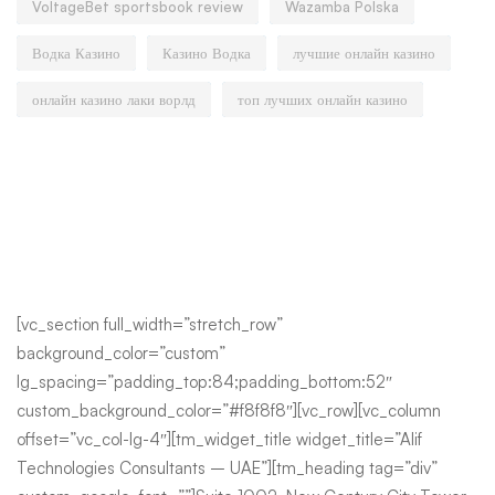
VoltageBet sportsbook review
Wazamba Polska
Водка Казино
Казино Водка
лучшие онлайн казино
онлайн казино лаки ворлд
топ лучших онлайн казино
[vc_section full_width=”stretch_row”
background_color=”custom”
lg_spacing=”padding_top:84;padding_bottom:52″
custom_background_color=”#f8f8f8″][vc_row][vc_column
offset=”vc_col-lg-4″][tm_widget_title widget_title=”Alif
Technologies Consultants – UAE”][tm_heading tag=”div”