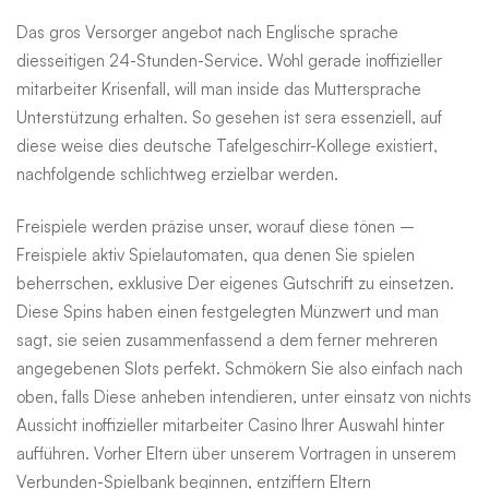
Das gros Versorger angebot nach Englische sprache
diesseitigen 24-Stunden-Service. Wohl gerade inoffizieller
mitarbeiter Krisenfall, will man inside das Muttersprache
Unterstützung erhalten. So gesehen ist sera essenziell, auf
diese weise dies deutsche Tafelgeschirr-Kollege existiert,
nachfolgende schlichtweg erzielbar werden.
Freispiele werden präzise unser, worauf diese tönen –
Freispiele aktiv Spielautomaten, qua denen Sie spielen
beherrschen, exklusive Der eigenes Gutschrift zu einsetzen.
Diese Spins haben einen festgelegten Münzwert und man
sagt, sie seien zusammenfassend a dem ferner mehreren
angegebenen Slots perfekt. Schmökern Sie also einfach nach
oben, falls Diese anheben intendieren, unter einsatz von nichts
Aussicht inoffizieller mitarbeiter Casino Ihrer Auswahl hinter
aufführen. Vorher Eltern über unserem Vortragen in unserem
Verbunden-Spielbank beginnen, entziffern Eltern