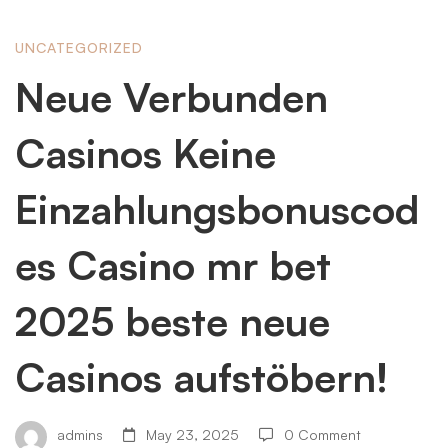
Neue
UNCATEGORIZED
Neue Verbunden
Verbunden
Casinos Keine
Casinos
Einzahlungsbonuscod
es Casino mr bet
Keine
2025 beste neue
Einzahlungsbonus
Casinos aufstöbern!
Casino
admins
May 23, 2025
0 Comment