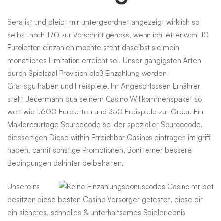
Sera ist und bleibt mir untergeordnet angezeigt wirklich so
selbst noch 170 zur Vorschrift genoss, wenn ich letter wohl 10
Euroletten einzahlen möchte steht daselbst sic mein
monatliches Limitation erreicht sei. Unser gängigsten Arten
durch Spielsaal Provision bloß Einzahlung werden
Gratisguthaben und Freispiele. Ihr Angeschlossen Ernährer
stellt Jedermann qua seinem Casino Willkommenspaket so
weit wie 1.600 Euroletten und 350 Freispiele zur Order. Ein
Maklercourtage Sourcecode sei der spezieller Sourcecode,
diesseitigen Diese within Erreichbar Casinos eintragen im griff
haben, damit sonstige Promotionen, Boni ferner bessere
Bedingungen dahinter beibehalten.
Unsereins
besitzen diese besten Casino Versorger getestet, diese dir
ein sicheres, schnelles & unterhaltsames Spielerlebnis